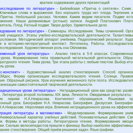
краткое содержание других презентаций
-исследование по литературе»
- Библейская «Притча о сеятеле». Семя.
 Ключевые слова и выражения. Без хорошего труда нет плода. Терпение и
 Притча. Небольшой рассказ. Человек. Каким видим писателя. Подвиг ест
внения. Наши дневниковые (устные) записи. Андрей Платонович Плато
еятель. Плод. Ратный подвиг. Твори добро. Удивительное дело.
едование по литературе»
- Семинары. Исследование. Темы сочинений. Орг
ний учащихся. Этапы учебно-исследовательской деятельности. Талантливы
ословная. Методический аппарат учебника. Педагогический результат. Ху
е в историко-литературный контекст. Летописец. Работы. Исследователь
исследования. Художественная роль сна Обломова.
еменный урок литературы»
- Анализ текста в 5-6 классах. Современны
 урока. Формирование типа правильной читательской деятельности. Обра
ратурного чтения. Тема урока. Три этапа работы с любым текстом. Выбор ито
ль урока.
с-конспект»
- Художественный анализ стихотворения. Способ организа
 Эйдос. Форма организации исследовательского чтения. Солнце. Право
ия. Образный рисунок. Урок изучения жизненного пути поэта. Исследовател
ганизации самостоятельной творческой деятельности.
адиционные уроки литературы»
- Нетрадиционный урок как средство разв
и. Литература второй половины XIX века. Личности. Ожидаемые результаты.
ие лирики Н.А.Некрасова. Контингент обучающихся. Языковая ор
онный урок. Биография Н.А. Некрасова. Биография. Дискуссия. Биографич
Н.А.Некрасове. Неролевая игра. Влияние нетрадиционного урока на эффектив
грация литературы и математики»
- Моделирование. Формирование унив
 Универсальный характер учебных действий. Познавательные действия. Св
и. Формы и методы работы. Литературное чтение. Формирование эмоци
ии. Сколько велосипедистов пришли к финишу. Выбор наиболее эффективны
звание стихотворения. Общий приём решения задач. Язык графики.