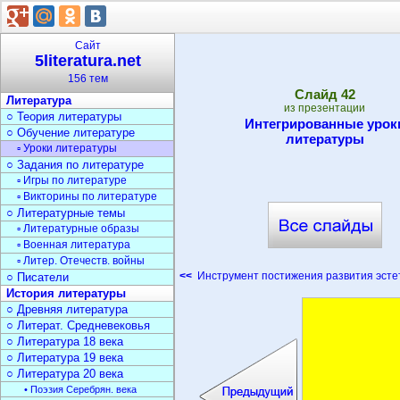
Сайт
5literatura.net
156 тем
Cлайд
42
Литература
из презентации
○ Теория литературы
Интегрированные урок
○ Обучение литературе
литературы
▫ Уроки литературы
○ Задания по литературе
▫ Игры по литературе
▫ Викторины по литературе
○ Литературные темы
▫ Литературные образы
▫ Военная литература
▫ Литер. Отечеств. войны
<<
Инструмент постижения развития эсте
○ Писатели
История литературы
○ Древняя литература
○ Литерат. Средневековья
○ Литература 18 века
○ Литература 19 века
○ Литература 20 века
• Поэзия Серебрян. века