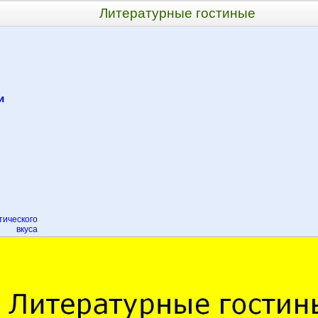
Литературные гостиные
и
тического
вкуса