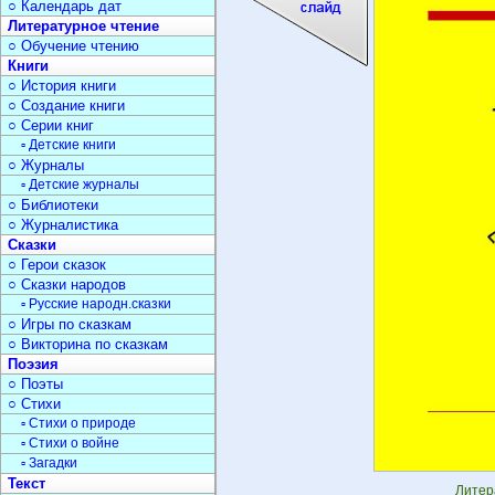
○ Календарь дат
Литературное чтение
○ Обучение чтению
Книги
○ История книги
○ Создание книги
○ Серии книг
▫ Детские книги
○ Журналы
▫ Детские журналы
○ Библиотеки
○ Журналистика
Сказки
○ Герои сказок
○ Сказки народов
▫ Русские народн.сказки
○ Игры по сказкам
○ Викторина по сказкам
Поэзия
○ Поэты
○ Стихи
▫ Стихи о природе
▫ Стихи о войне
▫ Загадки
Текст
Литер