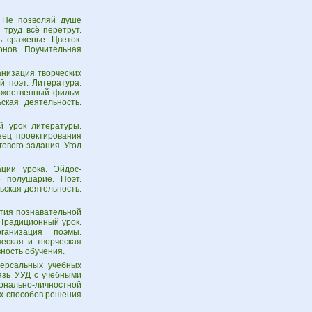
 Не позволяй душе
 труд всё перетрут.
ь сраженье. Цветок.
нов. Поучительная
анизация творческих
й поэт. Литература.
дожественный фильм.
ская деятельность.
й урок литературы.
зец проектирования
гового задания. Угол
ции урока. Эйдос-
е полушарие. Поэт.
ьская деятельность.
ития познавательной
 Традиционный урок.
ганизация поэмы.
еская и творческая
ность обучения.
ерсальных учебных
язь УУД с учебными
онально-личностной
х способов решения