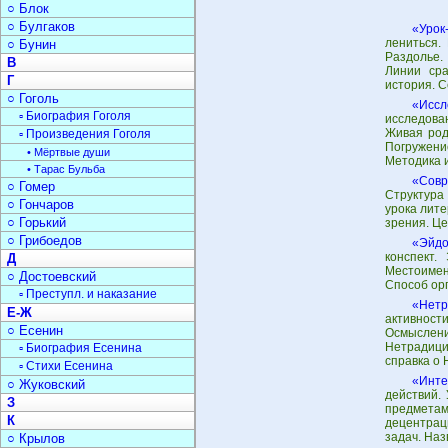
○ Блок
○ Булгаков
«Урок
лениться.
○ Бунин
Раздолье.
В
Линии сра
Г
история. С
○ Гоголь
«Иссл
▫ Биография Гоголя
исследова
Живая род
▫ Произведения Гоголя
Погружени
• Мёртвые души
Методика 
• Тарас Бульба
«Совр
○ Гомер
Структура
○ Гончаров
урока лите
○ Горький
зрения. Це
○ Грибоедов
«Эйдо
конспект.
Д
Местоимен
○ Достоевский
Способ ор
▫ Преступл. и наказание
«Нетр
Е-Ж
активност
○ Есенин
Осмыслен
Нетрадици
▫ Биография Есенина
справка о 
▫ Стихи Есенина
«Инте
○ Жуковский
действий.
З
предметам
К
децентрац
задач. На
○ Крылов