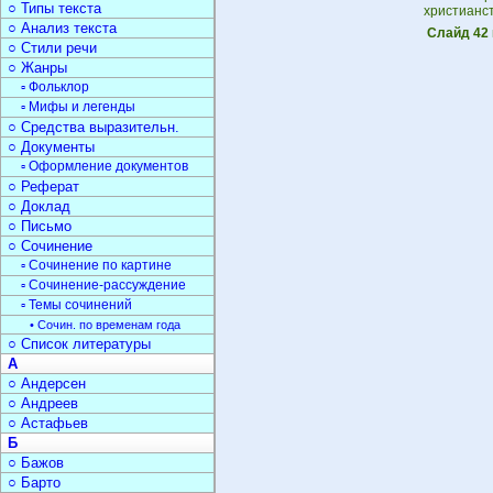
○ Типы текста
христианст
○ Анализ текста
Слайд 42
○ Стили речи
○ Жанры
▫ Фольклор
▫ Мифы и легенды
○ Средства выразительн.
○ Документы
▫ Оформление документов
○ Реферат
○ Доклад
○ Письмо
○ Сочинение
▫ Сочинение по картине
▫ Сочинение-рассуждение
▫ Темы сочинений
• Сочин. по временам года
○ Список литературы
А
○ Андерсен
○ Андреев
○ Астафьев
Б
○ Бажов
○ Барто