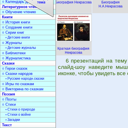
○ Календарь дат
Биография Некрасова
Биография
Н.А.Некрасова
Литературное чтение
○ Обучение чтению
Книги
○ История книги
○ Создание книги
○ Серии книг
▫ Детские книги
○ Журналы
▫ Детские журналы
Краткая биография
Некрасова
○ Библиотеки
○ Журналистика
6 презентаций на тему
Сказки
слайд-шоу наведите мышк
○ Герои сказок
иконке, чтобы увидеть все
○ Сказки народов
▫ Русские народн.сказки
○ Игры по сказкам
○ Викторина по сказкам
Поэзия
○ Поэты
○ Стихи
▫ Стихи о природе
▫ Стихи о войне
▫ Загадки
Текст