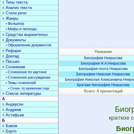
○ Типы текста
○ Анализ текста
○ Стили речи
○ Жанры
▫ Фольклор
▫ Мифы и легенды
○ Средства выразительн.
○ Документы
▫ Оформление документов
○ Реферат
Название
○ Доклад
Биография Некрасова
○ Письмо
Биография Н.А.Некрасова
○ Сочинение
Биография поэта Некрасова
▫ Сочинение по картине
Биография Николая Некрасова
▫ Сочинение-рассуждение
Биография Николая Алексеевича Некра
▫ Темы сочинений
Краткая биография Некрасова
• Сочин. по временам года
Всего: 6 презентаций
○ Список литературы
А
○ Андерсен
Биог
○ Андреев
○ Астафьев
краткое 
Б
○ Бажов
Биог
○ Барто