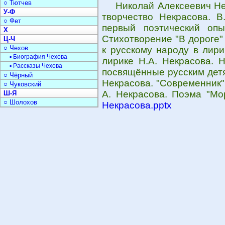
○ Тютчев
Николай Алексеевич Не
У-Ф
творчество Некрасова. В
○ Фет
первый поэтический опы
Х
Стихотворение "В дороге" 
Ц-Ч
○ Чехов
к русскому народу в лири
▫ Биография Чехова
лирике Н.А. Некрасова. Н
▫ Рассказы Чехова
посвящённые русским детя
○ Чёрный
Некрасова. "Современник"
○ Чуковский
А. Некрасова. Поэма "Мо
Ш-Я
○ Шолохов
Некрасова.pptx