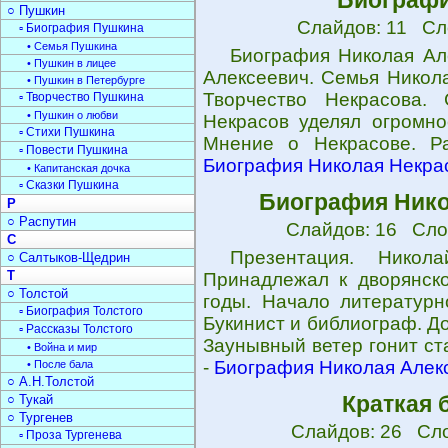
Биографи
○ Пушкин
Слайдов: 11 Сл
▫ Биография Пушкина
• Семья Пушкина
Биография Николая Ал
• Пушкин в лицее
Алексеевич. Семья Никол
• Пушкин в Петербурге
Творчество Некрасова.
▫ Творчество Пушкина
• Пушкин о любви
Некрасов уделял огромно
▫ Стихи Пушкина
Мнение о Некрасове. Ра
▫ Повести Пушкина
Биография Николая Некрас
• Капитанская дочка
▫ Сказки Пушкина
Биография Нико
Р
○ Распутин
Слайдов: 16 Сло
С
Презентация. Никол
○ Салтыков-Щедрин
Т
Принадлежал к дворянско
○ Толстой
годы. Начало литературн
▫ Биография Толстого
Букинист и библиограф. Д
▫ Рассказы Толстого
Заунывный ветер гонит ст
• Война и мир
-
Биография Николая Алекс
• После бала
○ А.Н.Толстой
Краткая 
○ Тукай
○ Тургенев
Слайдов: 26 Сло
▫ Проза Тургенева