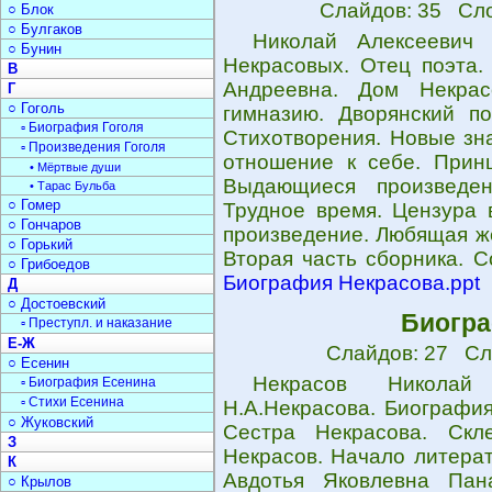
Слайдов: 35 Сло
○ Блок
○ Булгаков
Николай Алексеевич 
○ Бунин
Некрасовых. Отец поэта.
В
Андреевна. Дом Некрас
Г
○ Гоголь
гимназию. Дворянский по
▫ Биография Гоголя
Стихотворения. Новые зн
▫ Произведения Гоголя
отношение к себе. Прин
• Мёртвые души
Выдающиеся произведен
• Тарас Бульба
○ Гомер
Трудное время. Цензура 
○ Гончаров
произведение. Любящая ж
○ Горький
Вторая часть сборника. С
○ Грибоедов
Биография Некрасова.ppt
Д
○ Достоевский
Биогра
▫ Преступл. и наказание
Е-Ж
Слайдов: 27 Сл
○ Есенин
Некрасов Николай 
▫ Биография Есенина
▫ Стихи Есенина
Н.А.Некрасова. Биография
○ Жуковский
Сестра Некрасова. Скл
З
Некрасов. Начало литерат
К
Авдотья Яковлевна Пан
○ Крылов