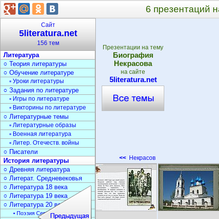
6 презентаций 
Сайт
5literatura.net
156 тем
Презентации на тему
Биография
Литература
Некрасова
○ Теория литературы
на сайте
○ Обучение литературе
5literatura.net
▫ Уроки литературы
○ Задания по литературе
▫ Игры по литературе
▫ Викторины по литературе
○ Литературные темы
▫ Литературные образы
▫ Военная литература
▫ Литер. Отечеств. войны
○ Писатели
<<
Некрасов
История литературы
○ Древняя литература
○ Литерат. Средневековья
○ Литература 18 века
○ Литература 19 века
○ Литература 20 века
• Поэзия Серебрян. века