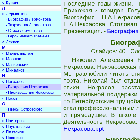
○ Куприн
Последние годы жизни. П
Л
Прихожая и коридор. Голу
○ Лермонтов
Биография Н.А.Некрасо
▫ Биография Лермонтова
Н.А.Некрасова. Столовая
▫ Творчество Лермонтова
Презентация. -
Биография 
▫ Стихи Лермонтова
▫ Герой нашего времени
Биограф
○ Лесков
М
Слайдов: 40 Сло
○ Мандельштам
○ Маршак
Николай Алексеевич 
○ Маяковский
Некрасова. Некрасовская 
○ Михалков
Мы разлюбили читать сти
Н
поэта. Николай был отда
○ Некрасов
стихи. Некрасов расс
▫ Биография Некрасова
▫ Произведения Некрасова
материальной поддержки 
○ Носов
по Петербургским трущоба
О
стал профессиональным ли
▫ Пьесы Островского
и прямодушие. В школе Б
П
○ Пастернак
Деятельность Некрасова.
○ Паустовский
Некрасова.ppt
○ Платонов
○ Пришвин