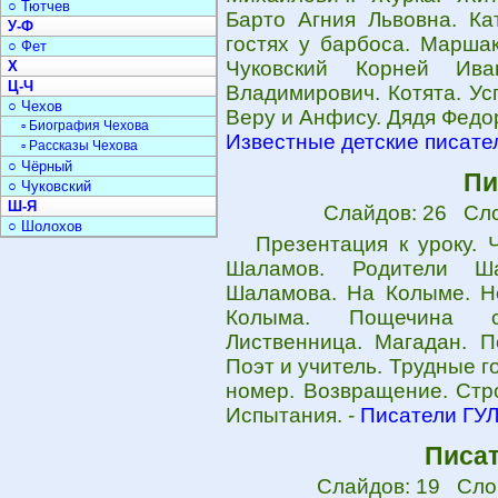
○ Тютчев
Барто Агния Львовна. Ка
У-Ф
гостях у барбоса. Марша
○ Фет
Чуковский Корней Ива
Х
Ц-Ч
Владимирович. Котята. Ус
○ Чехов
Веру и Анфису. Дядя Федор,
▫ Биография Чехова
Известные детские писател
▫ Рассказы Чехова
○ Чёрный
Пи
○ Чуковский
Ш-Я
Слайдов: 26 Сло
○ Шолохов
Презентация к уроку. 
Шаламов. Родители Ш
Шаламова. На Колыме. Но
Колыма. Пощечина ст
Лиственница. Магадан. П
Поэт и учитель. Трудные 
номер. Возвращение. Стро
Испытания. -
Писатели ГУЛ
Писа
Слайдов: 19 Сло