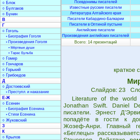
Псевдонимы писателей
○ Блок
Известные русские писатели
○ Булгаков
Литература Алтайского края
○ Бунин
Писатели Кабардино-Балкарии
В
Писатели в Оптиной пустыне
Г
Английские писатели
○ Гоголь
Произведения английских писателей
▫ Биография Гоголя
▫ Произведения Гоголя
Всего: 14 презентаций
• Мёртвые души
• Тарас Бульба
○ Гомер
○ Гончаров
краткое 
○ Горький
○ Грибоедов
Мир
Д
○ Достоевский
Слайдов: 23 Сло
▫ Преступл. и наказание
Е-Ж
Literature of the worl
○ Есенин
Jonathan Swift. Daniel 
▫ Биография Есенина
писатели. Эрнест Д’Эрви
▫ Стихи Есенина
попадёте в гости к дои
○ Жуковский
Жозеф-Анри. Главный г
З
К
«Беглецы» рассказывается
○ Крылов
Stevenson. Действие ром