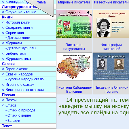
○ Календарь дат
Мировые писатели
Известные писатели
Литературное чтение
○ Обучение чтению
Книги
○ История книги
○ Создание книги
○ Серии книг
▫ Детские книги
○ Журналы
Писатели-
Фотографии
▫ Детские журналы
натуралисты
писателей
○ Библиотеки
○ Журналистика
Сказки
○ Герои сказок
○ Сказки народов
▫ Русские народн.сказки
○ Игры по сказкам
Писатели Кабардино-
Писатели в Оптиной
○ Викторина по сказкам
Балкарии
пустыне
Поэзия
14 презентаций на тем
○ Поэты
○ Стихи
наведите мышку на иконку
▫ Стихи о природе
увидеть все слайды на одн
▫ Стихи о войне
▫ Загадки
Текст