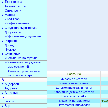
○ Типы текста
○ Анализ текста
○ Стили речи
○ Жанры
▫ Фольклор
▫ Мифы и легенды
○ Средства выразительн.
○ Документы
▫ Оформление документов
○ Реферат
○ Доклад
○ Письмо
○ Сочинение
▫ Сочинение по картине
▫ Сочинение-рассуждение
▫ Темы сочинений
• Сочин. по временам года
Название
○ Список литературы
Мировые писатели
А
Известные писатели
○ Андерсен
Детские писатели и поэты
○ Андреев
Известные детские писатели
○ Астафьев
Писатели ГУЛАГа
Б
Писатели-натуралисты
Федо
○ Бажов
Фотографии писателей
○ Барто