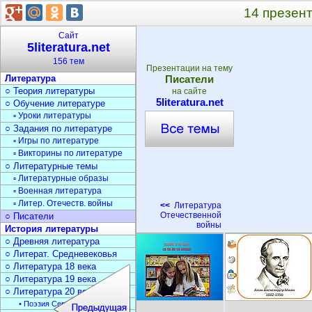
14 презен
Сайт
5literatura.net
156 тем
Презентации на тему
Литература
Писатели
○ Теория литературы
на сайте
5literatura.net
○ Обучение литературе
▫ Уроки литературы
○ Задания по литературе
▫ Игры по литературе
▫ Викторины по литературе
○ Литературные темы
▫ Литературные образы
▫ Военная литература
▫ Литер. Отечеств. войны
<<
Литература
Отечественной
○ Писатели
войны
История литературы
○ Древняя литература
○ Литерат. Средневековья
○ Литература 18 века
○ Литература 19 века
○ Литература 20 века
• Поэзия Серебрян. века