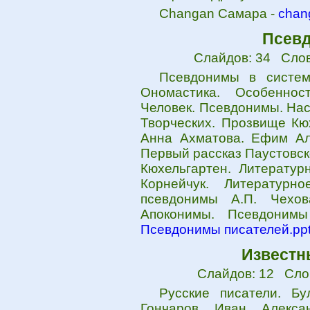
Changan Самара -
chan
Псевд
Слайдов: 34 Слов
Псевдонимы в систем
Ономастика. Особеннос
Человек. Псевдонимы. На
Творческих. Прозвище Кю
Анна Ахматова. Ефим Ал
Первый рассказ Паустовск
Кюхельгартен. Литератур
Корнейчук. Литературн
псевдонимы А.П. Чехов
Апоконимы. Псевдонимы
Псевдонимы писателей.pp
Известн
Слайдов: 12 Сло
Русские писатели. Бу
Гончаров Иван Алексан