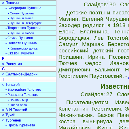
○ Пушкин
Слайдов: 30 Сло
▫ Биография Пушкина
Детские поэты и писат
• Семья Пушкина
Мазнин. Евгений Чарушин
• Пушкин в лицее
• Пушкин в Петербурге
Заходер родился в 1918 
▫ Творчество Пушкина
Елена Благинина. Генн
• Пушкин о любви
Бородицкая. Лев Толстой
▫ Стихи Пушкина
▫ Повести Пушкина
Самуил Маршак. Бересто
• Капитанская дочка
российский детский поэ
▫ Сказки Пушкина
Пришвин. Ирина Полянск
Р
Тютчев Фёдор Иванов
○ Распутин
Дмитриевич Бальмонт. Н
С
○ Салтыков-Щедрин
Георгиевич Паустовский. -
Т
○ Толстой
Известн
▫ Биография Толстого
Слайдов: 27 Слов
▫ Рассказы Толстого
• Война и мир
Писатели-детям. Изв
• После бала
Константин Георгиевич. 
○ А.Н.Толстой
Чижик-пыжик. Бажов Пав
○ Тукай
○ Тургенев
костра вынырнула дев
▫ Проза Тургенева
Михайлович. Журка. Жит