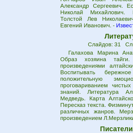
Александр Сергеевич. Е
Николай Михайлович. 
Толстой Лев Николаеви
Евгений Иванович. -
Извес
Литерат
Слайдов: 31 Сл
Галахова Марина Анат
Образ хозяина тайги
произведениями алтайск
Воспитывать бережно
положительную эмоци
проговариванием чистых
знаний. Литература Ал
Медведь. Карта Алтайско
Пересказ текста. Физмину
различных жанров. Мер
произведением Л.Мерзлики
Писатели