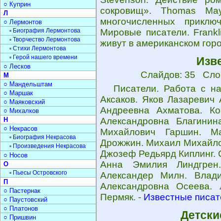
○ Куприн
сокровищ». Thomas Ma
Л
многочисленных приключ
○ Лермонтов
▫ Биография Лермонтова
Мировые писатели. Frankl
▫ Творчество Лермонтова
живут в американском горо
▫ Стихи Лермонтова
▫ Герой нашего времени
Изв
○ Лесков
Слайдов: 35 Сло
М
○ Мандельштам
Писатели. Работа с на
○ Маршак
Аксаков. Яков Лазаревич
○ Маяковский
Андреевна Ахматова. Ко
○ Михалков
Н
Александровна Благинин
○ Некрасов
Михайлович Гаршин. Ма
▫ Биография Некрасова
Дрожжин. Михаил Михайло
▫ Произведения Некрасова
Джозеф Редьярд Киплинг. 
○ Носов
Анна Эмилия Линдгрен
О
▫ Пьесы Островского
Александер Милн. Влад
П
Александровна Осеева. 
○ Пастернак
Пермяк. -
Известные писат
○ Паустовский
○ Платонов
Детски
○ Пришвин