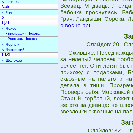
○ Тютчев
Всевед. М дведь. Л сица.
У-Ф
бабочка проснулась. Баб
○ Фет
Х
Грач. Ландыши. Сорока. Л
Ц-Ч
о весне.ppt
○ Чехов
▫ Биография Чехова
За
▫ Рассказы Чехова
Слайдов: 20 Сло
○ Чёрный
○ Чуковский
Ожившие. Перед каждым
Ш-Я
за нелепый человек пробр
○ Шолохов
белее нет. Они летят быст
прихожу с подарками, Б
сквозные на пальто и на 
делала в тиши. Прозраче
Проверь себя. Морковкой н
Старый, горбатый, лежит 
же это за девица: не швея
звёздочки сквозные на паль
Заг
Слайдов: 32 Сл