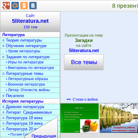
8 презен
Сайт
5literatura.net
156 тем
Литература
Презентации на тему
Загадки
○ Теория литературы
○ Обучение литературе
на сайте
5literatura.net
▫ Уроки литературы
○ Задания по литературе
▫ Игры по литературе
▫ Викторины по литературе
○ Литературные темы
▫ Литературные образы
▫ Военная литература
▫ Литер. Отечеств. войны
○ Писатели
<<
Стихи о войне
История литературы
○ Древняя литература
○ Литерат. Средневековья
○ Литература 18 века
○ Литература 19 века
○ Литература 20 века
• Поэзия Серебрян. века