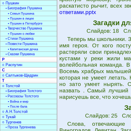
○ Пушкин
раскатисто рычит, всех з
▫ Биография Пушкина
ответами.pptx
• Семья Пушкина
• Пушкин в лицее
Загадки д
• Пушкин в Петербурге
▫ Творчество Пушкина
Слайдов: 18 Сл
• Пушкин о любви
Теперь мы школьники. 
▫ Стихи Пушкина
▫ Повести Пушкина
имя героя. От кого пост
• Капитанская дочка
растеряли свои принадлеж
▫ Сказки Пушкина
кустами у реки жили ма
Р
волейбольная команда. В
○ Распутин
С
Восемь храбрых малышей 
○ Салтыков-Щедрин
которая не умеет летать. 
Т
но зато умеет нырять. С
○ Толстой
назвать . Самый лучший 
▫ Биография Толстого
нарисуешь все, что хочешь
▫ Рассказы Толстого
• Война и мир
З
• После бала
○ А.Н.Толстой
Слайдов: 25 Сло
○ Тукай
○ Тургенев
Слова, отвечающие 
▫ Проза Тургенева
Виноградов. Левитан. Заг