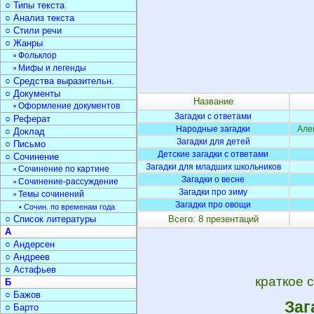
○ Типы текста
○ Анализ текста
○ Стили речи
○ Жанры
▫ Фольклор
▫ Мифы и легенды
○ Средства выразительн.
○ Документы
Название
▫ Оформление документов
Загадки с ответами
○ Реферат
Народные загадки
Але
○ Доклад
Загадки для детей
○ Письмо
Детские загадки с ответами
○ Сочинение
Загадки для младших школьников
▫ Сочинение по картине
Загадки о весне
▫ Сочинение-рассуждение
Загадки про зиму
▫ Темы сочинений
Загадки про овощи
• Сочин. по временам года
○ Список литературы
Всего: 8 презентаций
А
○ Андерсен
○ Андреев
○ Астафьев
краткое 
Б
○ Бажов
Заг
○ Барто