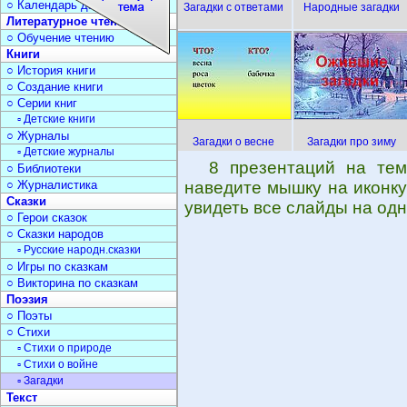
○ Календарь дат
Загадки с ответами
Народные загадки
Литературное чтение
○ Обучение чтению
Книги
○ История книги
○ Создание книги
○ Серии книг
▫ Детские книги
○ Журналы
Загадки о весне
Загадки про зиму
▫ Детские журналы
8 презентаций на тем
○ Библиотеки
○ Журналистика
наведите мышку на иконку
Сказки
увидеть все слайды на одн
○ Герои сказок
○ Сказки народов
▫ Русские народн.сказки
○ Игры по сказкам
○ Викторина по сказкам
Поэзия
○ Поэты
○ Стихи
▫ Стихи о природе
▫ Стихи о войне
▫ Загадки
Текст