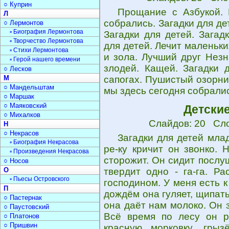
○ Куприн
Прощание с Азбукой. 
Л
собрались. Загадки для дет
○ Лермонтов
▫ Биография Лермонтова
Загадки для детей. Загад
▫ Творчество Лермонтова
для детей. Лечит маленьк
▫ Стихи Лермонтова
и зола. Лучший друг Нез
▫ Герой нашего времени
злодей. Кащей. Загадки 
○ Лесков
М
сапогах. Пушистый озорник
○ Мандельштам
мы здесь сегодня собралис
○ Маршак
○ Маяковский
Детские
○ Михалков
Слайдов: 20 Сло
Н
○ Некрасов
Загадки для детей млад
▫ Биография Некрасова
ре-ку кричит он звонко.
▫ Произведения Некрасова
сторожит. Он сидит послу
○ Носов
О
твердит одно - га-га. Р
▫ Пьесы Островского
господином. У меня есть к
П
дождём она гуляет, щипать
○ Пастернак
она даёт нам молоко. Он з
○ Паустовский
Всё время по лесу он ры
○ Платонов
○ Пришвин
красную морковку, грыз