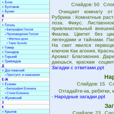
○ Блок
Слайдов: 50 Слов
○ Булгаков
Очищает комнату от
○ Бунин
В
Рубрика : Комнатные расте
Г
лоза. Фикус. Лиственн
○ Гоголь
привлекательный внешни
▫ Биография Гоголя
Фиалка. Цветет без цве
▫ Произведения Гоголя
легендами и тайнами. Па
• Мёртвые души
• Тарас Бульба
На свет явился первоцве
○ Гомер
ключом Как агония. Красн
○ Гончаров
Аромат Благовония. Дар
○ Горький
○ Грибоедов
даешься, краскам соцве
Д
Загадки с ответами.ppt
○ Достоевский
▫ Преступл. и наказание
На
Е-Ж
Слайдов: 15 Сл
○ Есенин
▫ Биография Есенина
Отгадайте-ка, ребятки,
▫ Стихи Есенина
-
Народные загадки.ppt
○ Жуковский
З
За
К
○ Крылов
Слайдов: 23 Сло