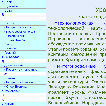
○ Блок
○ Булгаков
Уро
○ Бунин
В
краткое сод
Г
«Технологическая 
○ Гоголь
▫ Биография Гоголя
технологической карт
▫ Произведения Гоголя
Построение проекта. Прое
• Мёртвые души
Первичное закреплени
• Тарас Бульба
обсуждение возможных сп
○ Гомер
○ Гончаров
Этапы проектирования. Ус
○ Горький
Критерии самооценки пре
○ Грибоедов
работа. Критерии самооце
Д
○ Достоевский
«Интегрированные 
▫ Преступл. и наказание
образовательных факто
Е-Ж
эстетического вкуса. Об
○ Есенин
уроки литературы. Озеро
▫ Биография Есенина
Легенда о Рождении Иису
▫ Стихи Есенина
○ Жуковский
Фрагмент урока. Фрагме
З
прозе. Звучит стихотво
К
Вечерний звон. Народные 
○ Крылов