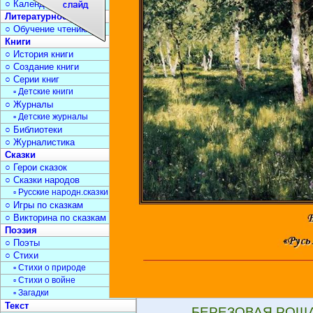
○ Календарь дат
Литературное чтение
○ Обучение чтению
Книги
○ История книги
○ Создание книги
○ Серии книг
▫ Детские книги
○ Журналы
▫ Детские журналы
○ Библиотеки
○ Журналистика
Сказки
○ Герои сказок
○ Сказки народов
▫ Русские народн.сказки
○ Игры по сказкам
○ Викторина по сказкам
Поэзия
○ Поэты
○ Стихи
▫ Стихи о природе
▫ Стихи о войне
▫ Загадки
Текст
БЕРЕЗОВАЯ РОЩА «