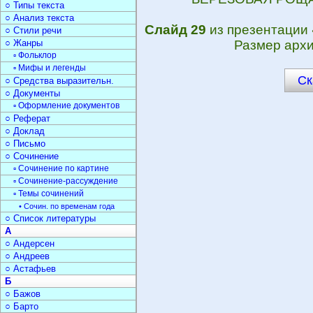
○ Типы текста
○ Анализ текста
Слайд 29
из презентации
○ Стили речи
○ Жанры
Размер архи
▫ Фольклор
▫ Мифы и легенды
Ск
○ Средства выразительн.
○ Документы
▫ Оформление документов
○ Реферат
○ Доклад
○ Письмо
○ Сочинение
▫ Сочинение по картине
▫ Сочинение-рассуждение
▫ Темы сочинений
• Сочин. по временам года
○ Список литературы
А
○ Андерсен
○ Андреев
○ Астафьев
Б
○ Бажов
○ Барто