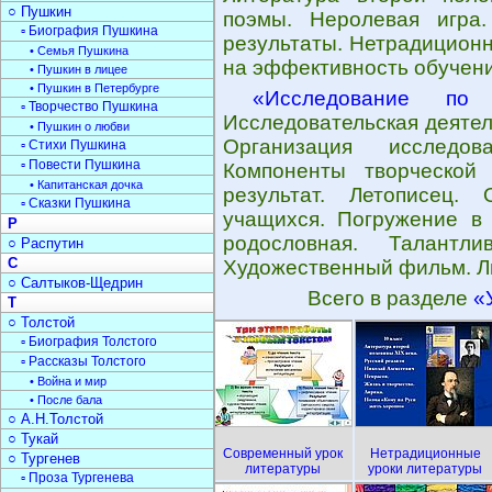
○ Пушкин
поэмы. Неролевая игра
▫ Биография Пушкина
результаты. Нетрадиционн
• Семья Пушкина
на эффективность обучени
• Пушкин в лицее
• Пушкин в Петербурге
«Исследование по 
▫ Творчество Пушкина
Исследовательская деятел
• Пушкин о любви
Организация исследова
▫ Стихи Пушкина
▫ Повести Пушкина
Компоненты творческой 
• Капитанская дочка
результат. Летописец. 
▫ Сказки Пушкина
учащихся. Погружение в 
Р
родословная. Талантл
○ Распутин
С
Художественный фильм. Л
○ Салтыков-Щедрин
Всего в разделе
«
Т
○ Толстой
▫ Биография Толстого
▫ Рассказы Толстого
• Война и мир
• После бала
○ А.Н.Толстой
○ Тукай
Современный урок
Нетрадиционные
○ Тургенев
литературы
уроки литературы
▫ Проза Тургенева