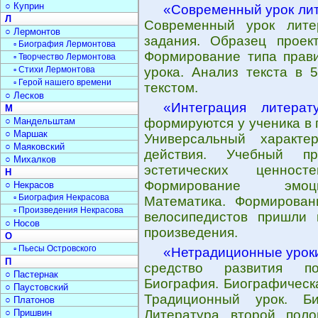
○ Куприн
«Современный урок ли
Л
Современный урок лите
○ Лермонтов
задания. Образец проект
▫ Биография Лермонтова
Формирование типа прави
▫ Творчество Лермонтова
▫ Стихи Лермонтова
урока. Анализ текста в 
▫ Герой нашего времени
текстом.
○ Лесков
«Интеграция литера
М
○ Мандельштам
формируются у ученика в 
○ Маршак
Универсальный характе
○ Маяковский
действия. Учебный пр
○ Михалков
эстетических ценнос
Н
Формирование эмоцио
○ Некрасов
▫ Биография Некрасова
Математика. Формирован
▫ Произведения Некрасова
велосипедистов пришли 
○ Носов
произведения.
О
▫ Пьесы Островского
«Нетрадиционные урок
П
средство развития поз
○ Пастернак
Биография. Биографическа
○ Паустовский
Традиционный урок. Би
○ Платонов
○ Пришвин
Литература второй поло