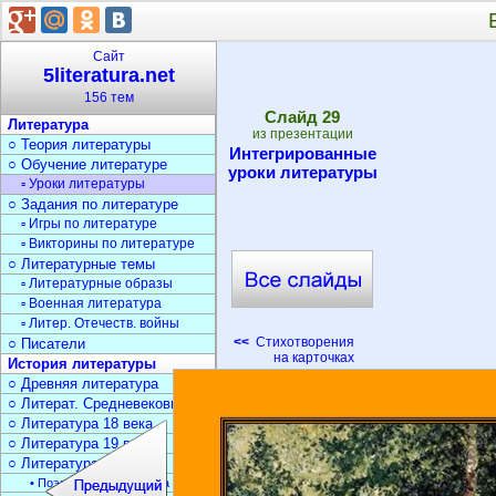
Сайт
5literatura.net
156 тем
Cлайд
29
Литература
из презентации
○ Теория литературы
Интегрированные
○ Обучение литературе
уроки литературы
▫ Уроки литературы
○ Задания по литературе
▫ Игры по литературе
▫ Викторины по литературе
○ Литературные темы
▫ Литературные образы
▫ Военная литература
▫ Литер. Отечеств. войны
<<
Стихотворения
○ Писатели
на карточках
История литературы
○ Древняя литература
○ Литерат. Средневековья
○ Литература 18 века
○ Литература 19 века
○ Литература 20 века
• Поэзия Серебрян. века