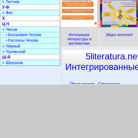
○ Тютчев
У-Ф
○ Фет
Х
Ц-Ч
○ Чехов
▫ Биография Чехова
Интеграция
Эйдос-конспект
литературы и
▫ Рассказы Чехова
математики
○ Чёрный
○ Чуковский
5literatura.ne
Ш-Я
○ Шолохов
Интегрированные