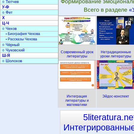
Формирование эмоциональ
○ Тютчев
У-Ф
Всего в разделе
«
○ Фет
Х
Ц-Ч
○ Чехов
▫ Биография Чехова
▫ Рассказы Чехова
○ Чёрный
○ Чуковский
Современный урок
Нетрадиционные
Ш-Я
литературы
уроки литературы
○ Шолохов
Интеграция
Эйдос-конспект
литературы и
математики
5literatura.ne
Интегрированные