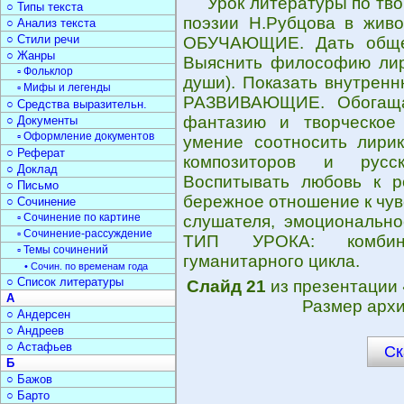
Урок литературы по тв
○ Типы текста
поэзии Н.Рубцова в жив
○ Анализ текста
○ Стили речи
ОБУЧАЮЩИЕ. Дать общее
○ Жанры
Выяснить философию лири
▫ Фольклор
души). Показать внутренн
▫ Мифы и легенды
РАЗВИВАЮЩИЕ. Обогащат
○ Средства выразительн.
фантазию и творческое 
○ Документы
▫ Оформление документов
умение соотносить лирик
○ Реферат
композиторов и русс
○ Доклад
Воспитывать любовь к р
○ Письмо
бережное отношение к чув
○ Сочинение
▫ Сочинение по картине
слушателя, эмоционально
▫ Сочинение-рассуждение
ТИП УРОКА: комбини
▫ Темы сочинений
гуманитарного цикла.
• Сочин. по временам года
○ Список литературы
Слайд 21
из презентации
А
Размер архи
○ Андерсен
○ Андреев
○ Астафьев
Ск
Б
○ Бажов
○ Барто