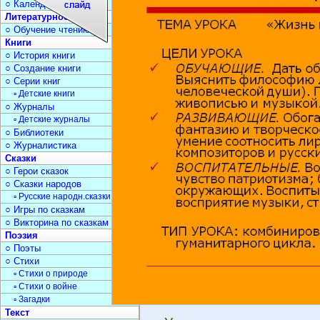
○ Календарь дат
Литературное чтение
○ Обучение чтению
Книги
○ История книги
○ Создание книги
○ Серии книг
▫ Детские книги
○ Журналы
▫ Детские журналы
○ Библиотеки
○ Журналистика
Сказки
○ Герои сказок
○ Сказки народов
▫ Русские народн.сказки
○ Игры по сказкам
○ Викторина по сказкам
Поэзия
○ Поэты
○ Стихи
▫ Стихи о природе
▫ Стихи о войне
▫ Загадки
Текст