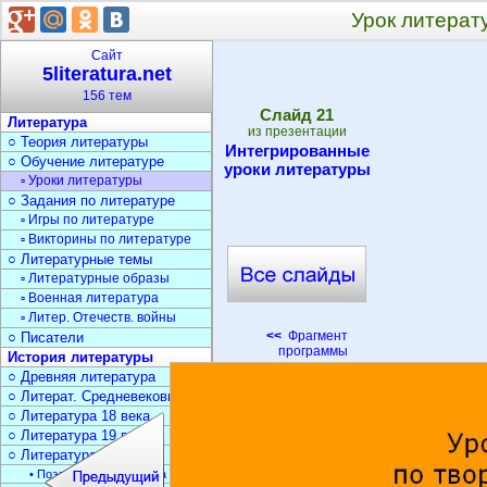
Урок литерат
Сайт
5literatura.net
156 тем
Cлайд
21
Литература
из презентации
○ Теория литературы
Интегрированные
○ Обучение литературе
уроки литературы
▫ Уроки литературы
○ Задания по литературе
▫ Игры по литературе
▫ Викторины по литературе
○ Литературные темы
▫ Литературные образы
▫ Военная литература
▫ Литер. Отечеств. войны
<<
Фрагмент
○ Писатели
программы
История литературы
○ Древняя литература
○ Литерат. Средневековья
○ Литература 18 века
○ Литература 19 века
○ Литература 20 века
• Поэзия Серебрян. века