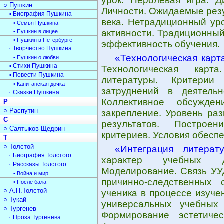
урок. Неролевая игра. Д
○ Пушкин
Личности. Ожидаемые резу
▫ Биография Пушкина
века. Нетрадиционный уро
• Семья Пушкина
активности. Традиционный
• Пушкин в лицее
• Пушкин в Петербурге
эффективность обучения.
▫ Творчество Пушкина
«Технологическая карт
• Пушкин о любви
▫ Стихи Пушкина
Технологическая карт
▫ Повести Пушкина
литературы. Критерии
• Капитанская дочка
затруднений в деятель
▫ Сказки Пушкина
Коллективное обсужде
Р
○ Распутин
закрепление. Уровень ра
С
результатов. Построе
○ Салтыков-Щедрин
критериев. Условия обесп
Т
○ Толстой
«Интеграция литерат
▫ Биография Толстого
характер учебных де
▫ Рассказы Толстого
Моделирование. Связь УУ
• Война и мир
причинно-следственных
• После бала
○ А.Н.Толстой
ученика в процессе изуче
○ Тукай
универсальных учебных 
○ Тургенев
Формирование эстетичес
▫ Проза Тургенева