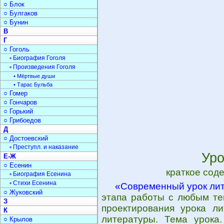
○ Блок
○ Булгаков
○ Бунин
В
Г
○ Гоголь
▫ Биография Гоголя
▫ Произведения Гоголя
• Мёртвые души
• Тарас Бульба
○ Гомер
○ Гончаров
○ Горький
○ Грибоедов
Д
○ Достоевский
▫ Преступл. и наказание
Уро
Е-Ж
○ Есенин
краткое сод
▫ Биография Есенина
▫ Стихи Есенина
«Современный урок ли
○ Жуковский
этапа работы с любым тек
З
проектирования урока ли
К
литературы. Тема урока.
○ Крылов