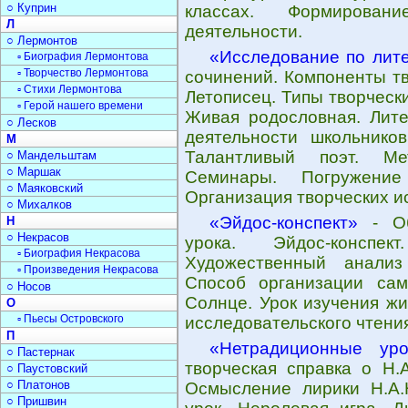
○ Куприн
классах. Формирован
Л
деятельности.
○ Лермонтов
«Исследование по лит
▫ Биография Лермонтова
▫ Творчество Лермонтова
сочинений. Компоненты тв
▫ Стихи Лермонтова
Летописец. Типы творческ
▫ Герой нашего времени
Живая родословная. Лите
○ Лесков
деятельности школьнико
М
Талантливый поэт. Мет
○ Мандельштам
○ Маршак
Семинары. Погружение 
○ Маяковский
Организация творческих и
○ Михалков
«Эйдос-конспект»
- Об
Н
○ Некрасов
урока. Эйдос-конспект
▫ Биография Некрасова
Художественный анализ
▫ Произведения Некрасова
Способ организации само
○ Носов
Солнце. Урок изучения жи
О
▫ Пьесы Островского
исследовательского чтени
П
«Нетрадиционные уро
○ Пастернак
творческая справка о Н.
○ Паустовский
○ Платонов
Осмысление лирики Н.А.
○ Пришвин