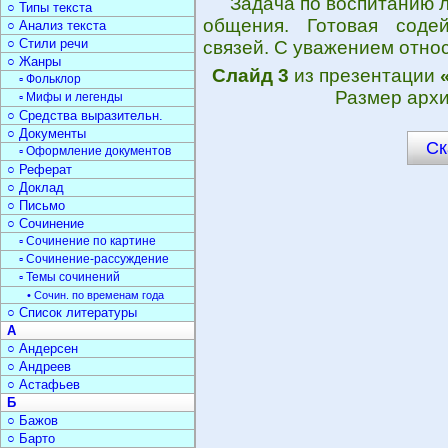
Задача по воспитанию 
○ Типы текста
общения. Готовая соде
○ Анализ текста
○ Стили речи
связей. С уважением отно
○ Жанры
Слайд 3
из презентации
▫ Фольклор
Размер архи
▫ Мифы и легенды
○ Средства выразительн.
○ Документы
Ск
▫ Оформление документов
○ Реферат
○ Доклад
○ Письмо
○ Сочинение
▫ Сочинение по картине
▫ Сочинение-рассуждение
▫ Темы сочинений
• Сочин. по временам года
○ Список литературы
А
○ Андерсен
○ Андреев
○ Астафьев
Б
○ Бажов
○ Барто