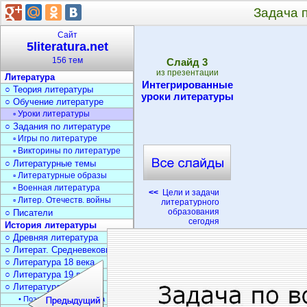
Задача 
Сайт
5literatura.net
156 тем
Cлайд
3
из презентации
Литература
Интегрированные
○ Теория литературы
уроки литературы
○ Обучение литературе
▫ Уроки литературы
○ Задания по литературе
▫ Игры по литературе
▫ Викторины по литературе
○ Литературные темы
▫ Литературные образы
▫ Военная литература
<<
Цели и задачи
▫ Литер. Отечеств. войны
литературного
образования
○ Писатели
сегодня
История литературы
○ Древняя литература
○ Литерат. Средневековья
○ Литература 18 века
○ Литература 19 века
○ Литература 20 века
• Поэзия Серебрян. века