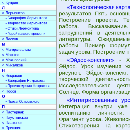
○ Куприн
«Технологическая карт
Л
результатов. Пять основн
○ Лермонтов
▫ Биография Лермонтова
Построение проекта. Те
▫ Творчество Лермонтова
работа. Высказывание
▫ Стихи Лермонтова
затруднений в деятельн
▫ Герой нашего времени
литературы. Ожидаемые
○ Лесков
М
работы. Пример формул
○ Мандельштам
задач урока. Построение п
○ Маршак
«Эйдос-конспект»
- Ху
○ Маяковский
○ Михалков
Эйдос. Урок изучения ж
Н
рисунок. Эйдос-конспект
○ Некрасов
творческой деятельнос
▫ Биография Некрасова
Исследовательская деят
▫ Произведения Некрасова
Солнце. Форма организаци
○ Носов
О
«Интегрированные уро
▫ Пьесы Островского
Интеграция внутри уже
П
воспитанию личности. 
○ Пастернак
○ Паустовский
Фрагмент урока. Живопись
○ Платонов
Стихотворения на карт
○ Пришвин