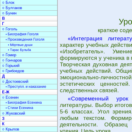
○ Блок
○ Булгаков
○ Бунин
В
Уро
Г
○ Гоголь
краткое сод
▫ Биография Гоголя
«Интеграция литерат
▫ Произведения Гоголя
характер учебных действ
• Мёртвые души
• Тарас Бульба
«Изобретатель». Умен
○ Гомер
формируются у ученика в 
○ Гончаров
Творческая духовная дея
○ Горький
учебных действий. Общи
○ Грибоедов
Д
эмоционально-личнос
○ Достоевский
эстетических ценностей
▫ Преступл. и наказание
следственных связей.
Е-Ж
○ Есенин
«Современный урок 
▫ Биография Есенина
литературы. Выбор итогов
▫ Стихи Есенина
5-6 классах. Угол зрени
○ Жуковский
любым текстом. Формир
З
деятельности. Образец
К
○ Крылов
чтения. Цель урока.