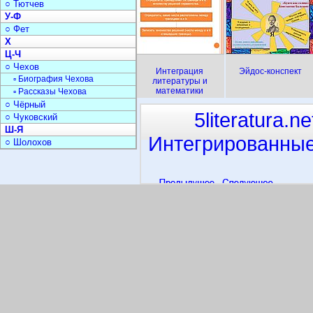
○ Тютчев
У-Ф
○ Фет
Х
Ц-Ч
○ Чехов
Интеграция
Эйдос-конспект
▫ Биография Чехова
литературы и
математики
▫ Рассказы Чехова
○ Чёрный
5literatura.ne
○ Чуковский
Ш-Я
Интегрированные
○ Шолохов