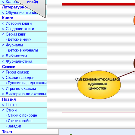
○ Календарь дат
Литературное чтение
○ Обучение чтению
Книги
○ История книги
○ Создание книги
○ Серии книг
▫ Детские книги
○ Журналы
▫ Детские журналы
○ Библиотеки
○ Журналистика
Сказки
○ Герои сказок
○ Сказки народов
▫ Русские народн.сказки
○ Игры по сказкам
○ Викторина по сказкам
Поэзия
○ Поэты
○ Стихи
▫ Стихи о природе
▫ Стихи о войне
▫ Загадки
Текст