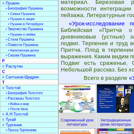
материал. Березовая 
○ Пушкин
возможности интеграции
▫ Биография Пушкина
• Семья Пушкина
пейзажа. Литературные го
• Пушкин в лицее
«Урок-исследование п
• Пушкин в Петербурге
▫ Творчество Пушкина
Библейская «Притча о
• Пушкин о любви
дневниковые (устные) з
▫ Стихи Пушкина
подвиг. Терпение и труд 
▫ Повести Пушкина
Притча. Плод в терпении
• Капитанская дочка
▫ Сказки Пушкина
выражения. Каким видим п
Р
Подвиг есть сраженье. 
○ Распутин
Небольшой рассказ. Без хо
С
○ Салтыков-Щедрин
Всего в разделе
«
Т
○ Толстой
▫ Биография Толстого
▫ Рассказы Толстого
• Война и мир
• После бала
○ А.Н.Толстой
○ Тукай
Современный урок
Нетрадиционные
литературы
уроки литературы
○ Тургенев
▫ Проза Тургенева