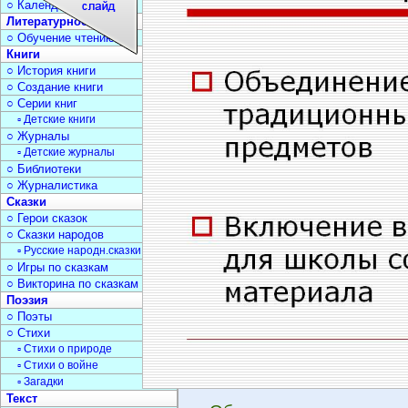
○ Календарь дат
Литературное чтение
○ Обучение чтению
Книги
○ История книги
○ Создание книги
○ Серии книг
▫ Детские книги
○ Журналы
▫ Детские журналы
○ Библиотеки
○ Журналистика
Сказки
○ Герои сказок
○ Сказки народов
▫ Русские народн.сказки
○ Игры по сказкам
○ Викторина по сказкам
Поэзия
○ Поэты
○ Стихи
▫ Стихи о природе
▫ Стихи о войне
▫ Загадки
Текст