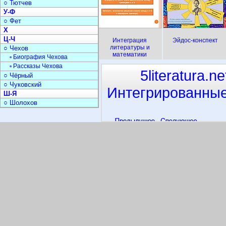
○ Тютчев
У-Ф
○ Фет
Х
Ц-Ч
Интеграция
Эйдос-конспект
литературы и
○ Чехов
математики
▫ Биография Чехова
▫ Рассказы Чехова
5literatura.ne
○ Чёрный
○ Чуковский
Интегрированные
Ш-Я
○ Шолохов