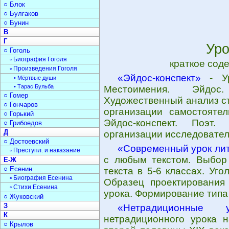
○ Блок
○ Булгаков
○ Бунин
В
Г
Уро
○ Гоголь
▫ Биография Гоголя
краткое сод
▫ Произведения Гоголя
«Эйдос-конспект»
- Ур
• Мёртвые души
• Тарас Бульба
Местоимения. Эйдос.
○ Гомер
Художественный анализ с
○ Гончаров
организации самостоятел
○ Горький
Эйдос-конспект. Поэт
○ Грибоедов
Д
организации исследовател
○ Достоевский
«Современный урок ли
▫ Преступл. и наказание
с любым текстом. Выбор 
Е-Ж
○ Есенин
текста в 5-6 классах. Уг
▫ Биография Есенина
Образец проектирования 
▫ Стихи Есенина
урока. Формирование типа
○ Жуковский
З
«Нетрадиционные 
К
нетрадиционного урока н
○ Крылов