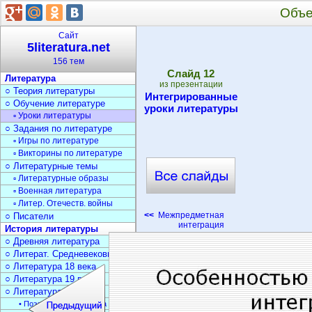
Объе
Сайт
5literatura.net
156 тем
Cлайд
12
Литература
из презентации
○ Теория литературы
Интегрированные
○ Обучение литературе
уроки литературы
▫ Уроки литературы
○ Задания по литературе
▫ Игры по литературе
▫ Викторины по литературе
○ Литературные темы
▫ Литературные образы
▫ Военная литература
▫ Литер. Отечеств. войны
<<
Межпредметная
○ Писатели
интеграция
История литературы
○ Древняя литература
○ Литерат. Средневековья
○ Литература 18 века
○ Литература 19 века
○ Литература 20 века
• Поэзия Серебрян. века