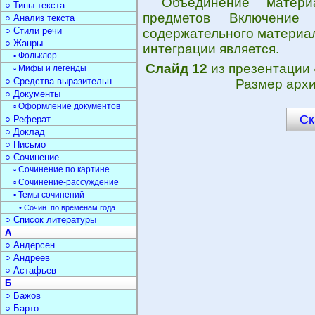
Объединение матери
○ Типы текста
предметов Включение
○ Анализ текста
○ Стили речи
содержательного материа
○ Жанры
интеграции является.
▫ Фольклор
Слайд 12
из презентации
▫ Мифы и легенды
○ Средства выразительн.
Размер архи
○ Документы
▫ Оформление документов
Ск
○ Реферат
○ Доклад
○ Письмо
○ Сочинение
▫ Сочинение по картине
▫ Сочинение-рассуждение
▫ Темы сочинений
• Сочин. по временам года
○ Список литературы
А
○ Андерсен
○ Андреев
○ Астафьев
Б
○ Бажов
○ Барто