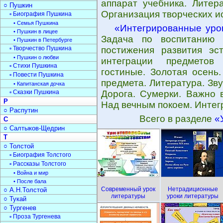
аппарат учебника. Литер
○ Пушкин
Организация творческих и
▫ Биография Пушкина
• Семья Пушкина
«Интегрированные уро
• Пушкин в лицее
Задача по воспитанию 
• Пушкин в Петербурге
▫ Творчество Пушкина
постижения развития эст
• Пушкин о любви
интеграции предметов 
▫ Стихи Пушкина
гостиные. Золотая осень
▫ Повести Пушкина
предмета. Литература. Зв
• Капитанская дочка
▫ Сказки Пушкина
Дорога. Сумерки. Важно 
Р
Над вечным покоем. Интег
○ Распутин
Всего в разделе
«
С
○ Салтыков-Щедрин
Т
○ Толстой
▫ Биография Толстого
▫ Рассказы Толстого
• Война и мир
• После бала
Современный урок
Нетрадиционные
○ А.Н.Толстой
литературы
уроки литературы
○ Тукай
○ Тургенев
▫ Проза Тургенева