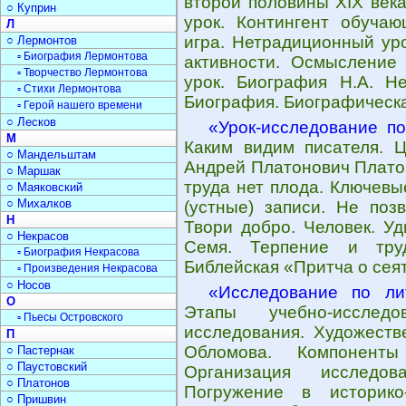
второй половины XIX век
○ Куприн
урок. Контингент обучаю
Л
игра. Нетрадиционный уро
○ Лермонтов
▫ Биография Лермонтова
активности. Осмысление 
▫ Творчество Лермонтова
урок. Биография Н.А. Не
▫ Стихи Лермонтова
Биография. Биографическа
▫ Герой нашего времени
○ Лесков
«Урок-исследование п
М
Каким видим писателя. Ц
○ Мандельштам
Андрей Платонович Платон
○ Маршак
труда нет плода. Ключев
○ Маяковский
○ Михалков
(устные) записи. Не поз
Н
Твори добро. Человек. Уд
○ Некрасов
Семя. Терпение и труд
▫ Биография Некрасова
Библейская «Притча о сея
▫ Произведения Некрасова
○ Носов
«Исследование по ли
О
Этапы учебно-исследо
▫ Пьесы Островского
исследования. Художеств
П
Обломова. Компоненты
○ Пастернак
○ Паустовский
Организация исследова
○ Платонов
Погружение в историко-
○ Пришвин