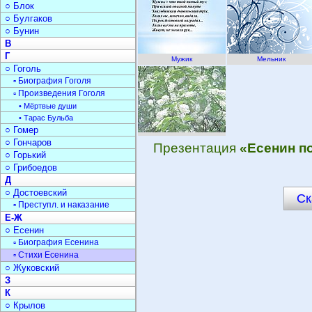
○ Блок
○ Булгаков
○ Бунин
В
Г
Мужик
Мельник
○ Гоголь
▫ Биография Гоголя
▫ Произведения Гоголя
• Мёртвые души
• Тарас Бульба
○ Гомер
○ Гончаров
Презентация
«Есенин п
○ Горький
○ Грибоедов
Д
○ Достоевский
Ск
▫ Преступл. и наказание
Е-Ж
○ Есенин
▫ Биография Есенина
▫ Стихи Есенина
○ Жуковский
З
К
○ Крылов