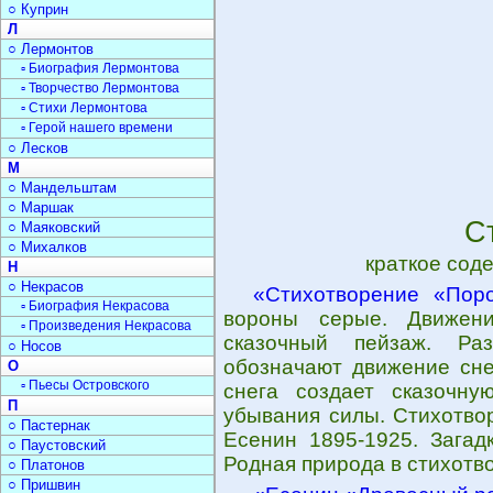
○ Куприн
Л
○ Лермонтов
▫ Биография Лермонтова
▫ Творчество Лермонтова
▫ Стихи Лермонтова
▫ Герой нашего времени
○ Лесков
М
○ Мандельштам
○ Маршак
С
○ Маяковский
○ Михалков
краткое сод
Н
○ Некрасов
«Стихотворение «Пор
▫ Биография Некрасова
вороны серые. Движени
▫ Произведения Некрасова
сказочный пейзаж. Раз
○ Носов
обозначают движение сне
О
▫ Пьесы Островского
снега создает сказочну
П
убывания силы. Стихотво
○ Пастернак
Есенин 1895-1925. Загад
○ Паустовский
Родная природа в стихотво
○ Платонов
○ Пришвин