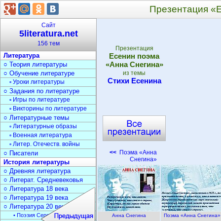
Презентация «
Сайт
5literatura.net
156 тем
Презентация
Литература
Есенин поэма
«Анна Снегина»
○ Теория литературы
○ Обучение литературе
из темы
Стихи Есенина
▫ Уроки литературы
○ Задания по литературе
▫ Игры по литературе
▫ Викторины по литературе
○ Литературные темы
▫ Литературные образы
▫ Военная литература
▫ Литер. Отечеств. войны
<<
Поэма «Анна
○ Писатели
Снегина»
История литературы
○ Древняя литература
○ Литерат. Средневековья
○ Литература 18 века
○ Литература 19 века
○ Литература 20 века
• Поэзия Серебрян. века
Анна Снегина
Поэма «Анна Снегина»