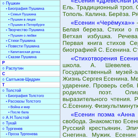
«Есенин «Древесный р
○ Пушкин
Ель. Традиционный троп. 
▫ Биография Пушкина
Тополь. Калина. Берёза. Р
• Семья Пушкина
• Пушкин в лицее
«Есенин «Черёмуха»»
-
• Пушкин в Петербурге
Белая береза. Стихи о п
▫ Творчество Пушкина
Ветхая избушка. Речева
• Пушкин о любви
▫ Стихи Пушкина
Первая книга стихов Се
▫ Повести Пушкина
биографией С. Есенина. С
• Капитанская дочка
▫ Сказки Пушкина
«Стихотворения Есени
Р
школа. А. Шевелев. 
○ Распутин
Государственный музей-з
С
Жизнь Сергея Есенина. Ме
○ Салтыков-Щедрин
ударение. Проверь себя. 
Т
○ Толстой
родился поэт. Олиц
▫ Биография Толстого
выразительного чтения. 
▫ Рассказы Толстого
С.Есенину. Физкультминутк
• Война и мир
• После бала
«Есенин поэма «Анна 
○ А.Н.Толстой
свобода. Знакомство Есени
○ Тукай
Русский крестьянин. Эп
○ Тургенев
Снегина. Мужик. Есенин
▫ Проза Тургенева