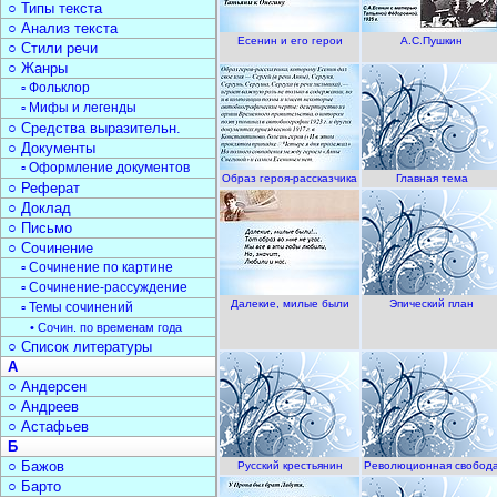
○ Типы текста
○ Анализ текста
Есенин и его герои
А.С.Пушкин
○ Стили речи
○ Жанры
▫ Фольклор
▫ Мифы и легенды
○ Средства выразительн.
○ Документы
▫ Оформление документов
Образ героя-рассказчика
Главная тема
○ Реферат
○ Доклад
○ Письмо
○ Сочинение
▫ Сочинение по картине
▫ Сочинение-рассуждение
Далекие, милые были
Эпический план
▫ Темы сочинений
• Сочин. по временам года
○ Список литературы
А
○ Андерсен
○ Андреев
○ Астафьев
Б
○ Бажов
Русский крестьянин
Революционная свобод
○ Барто