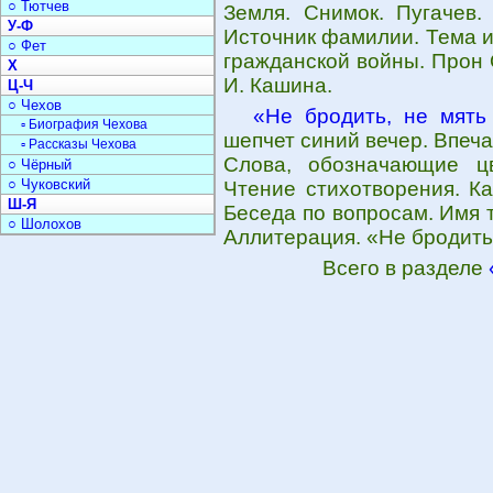
○ Тютчев
Земля. Снимок. Пугачев.
У-Ф
Источник фамилии. Тема 
○ Фет
гражданской войны. Прон 
Х
И. Кашина.
Ц-Ч
○ Чехов
«Не бродить, не мять
▫ Биография Чехова
шепчет синий вечер. Впеч
▫ Рассказы Чехова
Слова, обозначающие цв
○ Чёрный
○ Чуковский
Чтение стихотворения. К
Ш-Я
Беседа по вопросам. Имя т
○ Шолохов
Аллитерация. «Не бродить
Всего в разделе