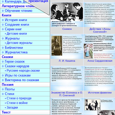
○ Календарь дат
Литературное чтение
○ Обучение чтению
Книги
○ История книги
○ Создание книги
○ Серии книг
Снимок
Действие «Анны
Снегиной»
▫ Детские книги
○ Журналы
▫ Детские журналы
○ Библиотеки
○ Журналистика
Сказки
Л. И. Кашина
Анна Сардановская
○ Герои сказок
○ Сказки народов
▫ Русские народн.сказки
○ Игры по сказкам
○ Викторина по сказкам
Поэзия
○ Поэты
Знакомство Есенина и О.
Источник фамилии
○ Стихи
П. Снегиной
▫ Стихи о природе
▫ Стихи о войне
▫ Загадки
Текст