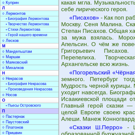
какая мгла. Музыкальност
○ Куприн
Л
себе лирического героя.
○ Лермонтов
«Писахов»
- Как поп ра
▫ Биография Лермонтова
Москву. Сеня Малина. Ска
▫ Творчество Лермонтова
▫ Стихи Лермонтова
Степан Писахов. Общая ха
▫ Герой нашего времени
за мужа взялась. Морож
○ Лесков
Апельсин. О чём же пове
М
Григорьевич Писахов.
○ Мандельштам
Перепелиха. Творчес
○ Маршак
○ Маяковский
Архангельске всю жизнь.
○ Михалков
«Погорельский «Чёрная
Н
земного. Петербург то
○ Некрасов
▫ Биография Некрасова
Мудрость черной курицы.
▫ Произведения Некрасова
уходит навсегда. Биограф
○ Носов
Исаакиевской площади от
О
Главный герой сказки —
▫ Пьесы Островского
П
целой Европе своею крас
○ Пастернак
Алеши. Манеж Конногвард
○ Паустовский
«Сказки Ш.Перро»
- Ш
○ Платонов
○ Пришвин
образованной буржуазной