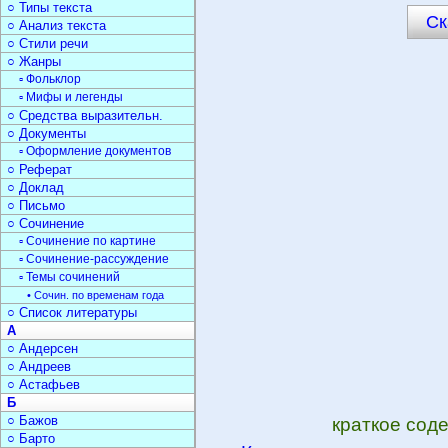
○ Типы текста
Ск
○ Анализ текста
○ Стили речи
○ Жанры
▫ Фольклор
▫ Мифы и легенды
○ Средства выразительн.
○ Документы
▫ Оформление документов
○ Реферат
○ Доклад
○ Письмо
○ Сочинение
▫ Сочинение по картине
▫ Сочинение-рассуждение
▫ Темы сочинений
• Сочин. по временам года
○ Список литературы
А
○ Андерсен
○ Андреев
○ Астафьев
Б
○ Бажов
краткое сод
○ Барто