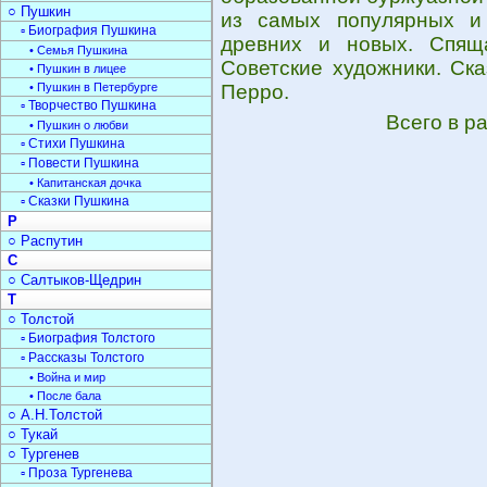
○ Пушкин
из самых популярных и 
▫ Биография Пушкина
древних и новых. Спящ
• Семья Пушкина
Советские художники. Ск
• Пушкин в лицее
• Пушкин в Петербурге
Перро.
▫ Творчество Пушкина
Всего в р
• Пушкин о любви
▫ Стихи Пушкина
▫ Повести Пушкина
• Капитанская дочка
▫ Сказки Пушкина
Р
○ Распутин
С
○ Салтыков-Щедрин
Т
○ Толстой
▫ Биография Толстого
▫ Рассказы Толстого
• Война и мир
• После бала
○ А.Н.Толстой
○ Тукай
○ Тургенев
▫ Проза Тургенева