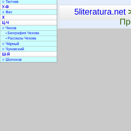
○ Тютчев
У-Ф
5literatura.net
○ Фет
Х
Пр
Ц-Ч
○ Чехов
▫ Биография Чехова
▫ Рассказы Чехова
○ Чёрный
○ Чуковский
Ш-Я
○ Шолохов