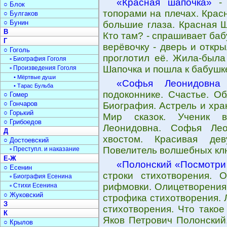
«Красная шапочка»
- 
○ Блок
топорами на плечах. Крас
○ Булгаков
○ Бунин
большие глаза. Красная 
В
Кто там? - спрашивает ба
Г
верёвочку - дверь и откр
○ Гоголь
проглотил её. Жила-была
▫ Биография Гоголя
Шапочка и пошла к бабушк
▫ Произведения Гоголя
• Мёртвые души
«Софья Леонидовна
• Тарас Бульба
подоконнике. Счастье. О
○ Гомер
○ Гончаров
Биография. Астрель и хра
○ Горький
Мир сказок. Ученик в
○ Грибоедов
Леонидовна. Софья Лео
Д
хвостом. Красивая де
○ Достоевский
Повелитель волшебных кл
▫ Преступл. и наказание
Е-Ж
«Полонский «Посмотри 
○ Есенин
строки стихотворения. 
▫ Биография Есенина
рифмовки. Олицетворения.
▫ Стихи Есенина
○ Жуковский
строфика стихотворения. 
З
стихотворения. Что такое
К
Яков Петрович Полонский
○ Крылов