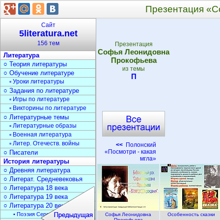
Презентация «С
Сайт
5literatura.net
156 тем
Презентация
Софья Леонидовна
Литература
Прокофьева
○ Теория литературы
из темы
○ Обучение литературе
П
▫ Уроки литературы
○ Задания по литературе
▫ Игры по литературе
▫ Викторины по литературе
○ Литературные темы
▫ Литературные образы
▫ Военная литература
▫ Литер. Отечеств. войны
<<
Полонский
«Посмотри - какая
○ Писатели
мгла»
История литературы
○ Древняя литература
○ Литерат. Средневековья
○ Литература 18 века
○ Литература 19 века
○ Литература 20 века
• Поэзия Серебрян. века
Софья Леонидовна
Особенность сказки
Прокофьева