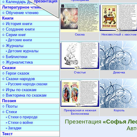
○ Календарь дат
Литературное чтение
○ Обучение чтению
Книги
○ История книги
○ Создание книги
○ Серии книг
Сказка
Неизвестный с хвостом
▫ Детские книги
○ Журналы
▫ Детские журналы
○ Библиотеки
○ Журналистика
Сказки
Счастье
Девочка
○ Герои сказок
○ Сказки народов
▫ Русские народн.сказки
○ Игры по сказкам
○ Викторина по сказкам
Поэзия
○ Поэты
Прекрасная и нежная
Король
○ Стихи
Белоснежка
▫ Стихи о природе
Презентация
«Софья Ле
▫ Стихи о войне
Авт
▫ Загадки
Текст