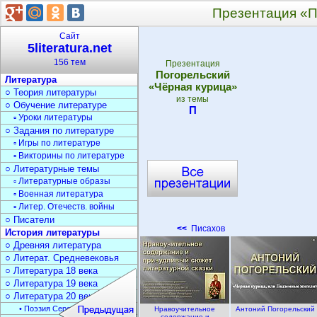
Презентация «П
Сайт
5literatura.net
156 тем
Презентация
Погорельский
Литература
«Чёрная курица»
○ Теория литературы
из темы
○ Обучение литературе
П
▫ Уроки литературы
○ Задания по литературе
▫ Игры по литературе
▫ Викторины по литературе
○ Литературные темы
▫ Литературные образы
▫ Военная литература
▫ Литер. Отечеств. войны
○ Писатели
<<
Писахов
История литературы
○ Древняя литература
○ Литерат. Средневековья
○ Литература 18 века
○ Литература 19 века
○ Литература 20 века
• Поэзия Серебрян. века
Нравоучительное
Антоний Погорельский
содержание и