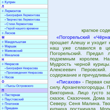
○ Куприн
Л
○ Лермонтов
▫ Биография Лермонтова
▫ Творчество Лермонтова
▫ Стихи Лермонтова
▫ Герой нашего времени
краткое сод
○ Лесков
«Погорельский «Чёрн
М
○ Мандельштам
прощает Алешу и уходит н
○ Маршак
наш уже славился в це
○ Маяковский
Погорельский. Предал 
○ Михалков
подземным королем. На
Н
Мудрость черной курицы
○ Некрасов
▫ Биография Некрасова
Алексеевич Перовский.
▫ Произведения Некрасова
содержание и причудливый
○ Носов
«Писахов»
- Первая ска
О
▫ Пьесы Островского
силу. Архангелогородцы. 
П
Викторина. Лицо густо з
○ Пастернак
сказок. Сказочник. Дома 
○ Паустовский
Северу. Сеня Малина. Тво
○ Платонов
○ Пришвин
купчиха постничала. Мор