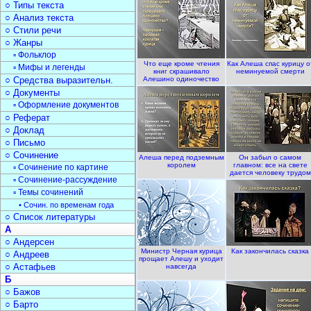
○ Типы текста
○ Анализ текста
○ Стили речи
○ Жанры
▫ Фольклор
Что еще кроме чтения
Как Алеша спас курицу о
▫ Мифы и легенды
книг скрашивало
неминуемой смерти
○ Средства выразительн.
Алешино одиночество
○ Документы
▫ Оформление документов
○ Реферат
○ Доклад
○ Письмо
○ Сочинение
Алеша перед подземным
Он забыл о самом
королем
главном: все на свете
▫ Сочинение по картине
дается человеку трудом
▫ Сочинение-рассуждение
▫ Темы сочинений
• Сочин. по временам года
○ Список литературы
А
○ Андерсен
Министр Черная курица
Как закончилась сказка
○ Андреев
прощает Алешу и уходит
○ Астафьев
навсегда
Б
○ Бажов
○ Барто