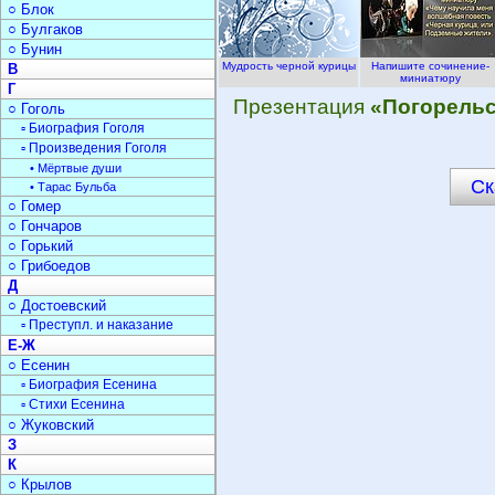
○ Блок
○ Булгаков
○ Бунин
Мудрость черной курицы
Напишите сочинение-
В
миниатюру
Г
Презентация
«Погорельс
○ Гоголь
▫ Биография Гоголя
▫ Произведения Гоголя
• Мёртвые души
Ск
• Тарас Бульба
○ Гомер
○ Гончаров
○ Горький
○ Грибоедов
Д
○ Достоевский
▫ Преступл. и наказание
Е-Ж
○ Есенин
▫ Биография Есенина
▫ Стихи Есенина
○ Жуковский
З
К
○ Крылов