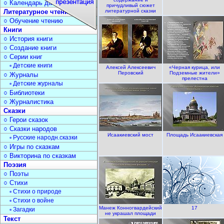
○ Календарь дат
причудливый сюжет
Литературное чтение
литературной сказки
○ Обучение чтению
Книги
○ История книги
○ Создание книги
○ Серии книг
▫ Детские книги
Алексей Алексеевич
«Черная курица, или
Перовский
Подземные жители»
○ Журналы
прелестна
▫ Детские журналы
○ Библиотеки
○ Журналистика
Сказки
○ Герои сказок
○ Сказки народов
Исаакиевский мост
Площадь Исаакиевская
▫ Русские народн.сказки
○ Игры по сказкам
○ Викторина по сказкам
Поэзия
○ Поэты
○ Стихи
▫ Стихи о природе
▫ Стихи о войне
Манеж Конногвардейский
17
▫ Загадки
не украшал площади
Текст