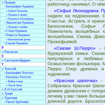
○ Пушкин
работницу нанимал. О чём
▫ Биография Пушкина
«Софья Леонидовна П
• Семья Пушкина
• Пушкин в лицее
сидело на подоконнике. О
• Пушкин в Петербурге
Счастье. Астрель и храни
▫ Творчество Пушкина
Белоснежка. Софья Л
• Пушкин о любви
Повелитель волшебных к
▫ Стихи Пушкина
▫ Повести Пушкина
волшебника. Сказка. Дев
• Капитанская дочка
Прокофьевой.
▫ Сказки Пушкина
«Сказки Ш.Перро»
- Р
Р
○ Распутин
буржуазной семье. Сказк
С
популярных и любимых 
○ Салтыков-Щедрин
Осмысление фольклора. М
Т
Перро. Спор древних и
○ Толстой
▫ Биография Толстого
художники.
▫ Рассказы Толстого
«Красная шапочка»
- 
• Война и мир
Собралась Красная Шапоч
• После бала
○ А.Н.Толстой
домика дровосеки с топор
○ Тукай
почему у вас такие больш
○ Тургенев
длинной дороге. Бросился
▫ Проза Тургенева