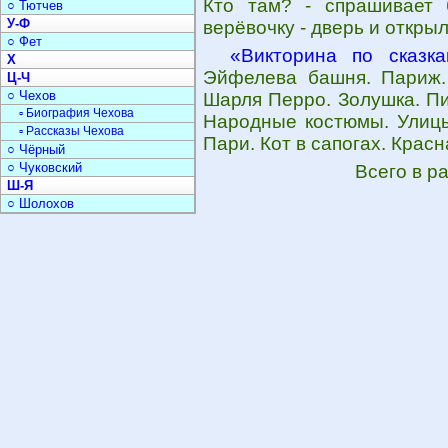
Кто там? - спрашивает 
○ Тютчев
У-Ф
верёвочку - дверь и открыл
○ Фет
«Викторина по сказк
Х
Эйфелева башня. Париж. 
Ц-Ч
○ Чехов
Шарля Перро. Золушка. Пи
▫ Биография Чехова
Народные костюмы. Улицы
▫ Рассказы Чехова
Пари. Кот в сапогах. Крас
○ Чёрный
○ Чуковский
Всего в р
Ш-Я
○ Шолохов