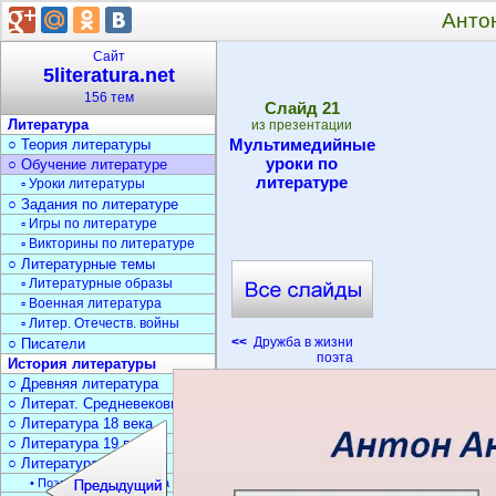
Анто
Сайт
5literatura.net
156 тем
Cлайд
21
Литература
из презентации
Мультимедийные
○ Теория литературы
уроки по
○ Обучение литературе
литературе
▫ Уроки литературы
○ Задания по литературе
▫ Игры по литературе
▫ Викторины по литературе
○ Литературные темы
▫ Литературные образы
▫ Военная литература
▫ Литер. Отечеств. войны
<<
Дружба в жизни
○ Писатели
поэта
История литературы
○ Древняя литература
○ Литерат. Средневековья
○ Литература 18 века
○ Литература 19 века
○ Литература 20 века
• Поэзия Серебрян. века