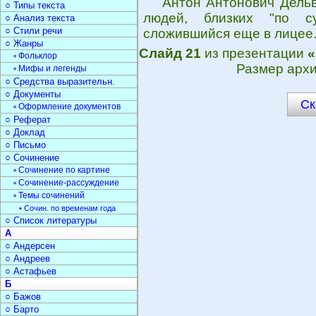
Антон Антонович Дельви
○ Типы текста
людей, близких "по су
○ Анализ текста
○ Стили речи
сложившийся еще в лицее. 
○ Жанры
Слайд 21
из презентации
«
▫ Фольклор
Размер архи
▫ Мифы и легенды
○ Средства выразительн.
○ Документы
Ск
▫ Оформление документов
○ Реферат
○ Доклад
○ Письмо
○ Сочинение
▫ Сочинение по картине
▫ Сочинение-рассуждение
▫ Темы сочинений
• Сочин. по временам года
○ Список литературы
А
○ Андерсен
○ Андреев
○ Астафьев
Б
○ Бажов
○ Барто