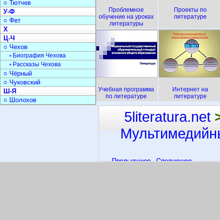
○ Тютчев
Проблемное
Проекты по
У-Ф
обучение на уроках
литературе
○ Фет
литературы
Х
Ц-Ч
○ Чехов
▫ Биография Чехова
▫ Рассказы Чехова
○ Чёрный
○ Чуковский
Учебная программа
Интернет на
Ш-Я
по литературе
литературе
○ Шолохов
5literatura.net
Мультимедийны