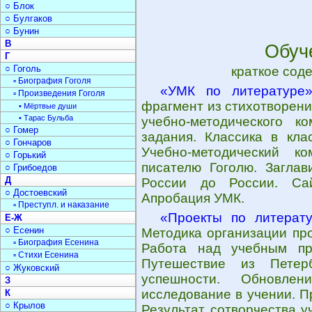
○ Блок
○ Булгаков
○ Бунин
В
Обуч
Г
○ Гоголь
краткое сод
▫ Биография Гоголя
«УМК по литературе
▫ Произведения Гоголя
фрагмент из стихотворения
• Мёртвые души
• Тарас Бульба
учебно-методического к
○ Гомер
задания. Классика в кла
○ Гончаров
Учебно-методический к
○ Горький
писателю Гоголю. Заглав
○ Грибоедов
Д
России до России. Сай
○ Достоевский
Апробация УМК.
▫ Преступл. и наказание
«Проекты по литерат
Е-Ж
○ Есенин
Методика организации про
▫ Биография Есенина
Работа над учебным про
▫ Стихи Есенина
Путешествие из Петер
○ Жуковский
успешности. Обновлен
З
исследование в учении. П
К
○ Крылов
Результат сотворчества у