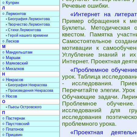
○ Куприн
Речевые ошибки.
Л
«Интернет на литерат
○ Лермонтов
▫ Биография Лермонтова
Пример обращения к мет
▫ Творчество Лермонтова
Буклеты. Методическая 
▫ Стихи Лермонтова
квестом. Памятка участн
▫ Герой нашего времени
Самостоятельное создани
○ Лесков
М
мотивации к самообучени
○ Мандельштам
Углубление знаний и их 
○ Маршак
Интернет. Проектная деяте
○ Маяковский
○ Михалков
«Проблемное обучение
Н
урок. Таблица исследован
○ Некрасов
- исследования. Прие
▫ Биография Некрасова
Перечитайте элегии. Урок
▫ Произведения Некрасова
Обучающие задачи. Лирик
○ Носов
О
Проблемное обучение
▫ Пьесы Островского
исследований для гр
П
исследования поэтическо
○ Пастернак
проблемного урока.
○ Паустовский
○ Платонов
«Проектная деятель
○ Пришвин