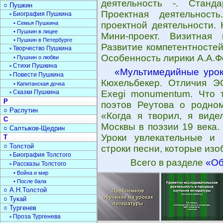
деятельность -. Станд
○ Пушкин
Проектная деятельност
▫ Биография Пушкина
• Семья Пушкина
проектной деятельности.
• Пушкин в лицее
Мини-проект. Визитная 
• Пушкин в Петербурге
Развитие компетентностей
▫ Творчество Пушкина
Особенность лирики А.А.Ф
• Пушкин о любви
▫ Стихи Пушкина
«Мультимедийные урок
▫ Повести Пушкина
Кюхельбекер. Отличия Э
• Капитанская дочка
▫ Сказки Пушкина
Ехеgi monumentum. Что 
Р
поэтов Реутова о родном
○ Распутин
«Когда я творил, я виде
С
Москвы в поэзии 19 века.
○ Салтыков-Щедрин
Уроки увлекательные и 
Т
○ Толстой
строки песни, которые изо
▫ Биография Толстого
Всего в разделе
«Об
▫ Рассказы Толстого
• Война и мир
• После бала
○ А.Н.Толстой
○ Тукай
○ Тургенев
▫ Проза Тургенева