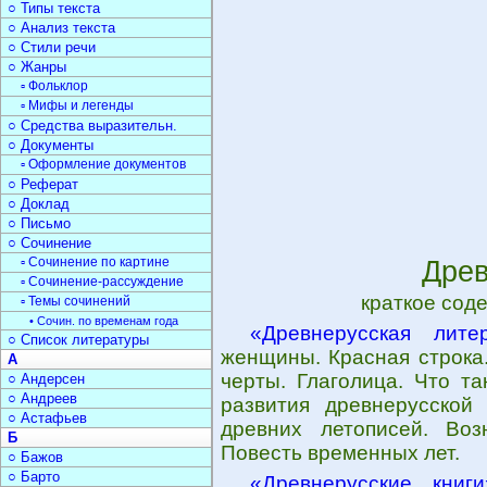
○ Типы текста
○ Анализ текста
○ Стили речи
○ Жанры
▫ Фольклор
▫ Мифы и легенды
○ Средства выразительн.
○ Документы
▫ Оформление документов
○ Реферат
○ Доклад
○ Письмо
○ Сочинение
▫ Сочинение по картине
Древ
▫ Сочинение-рассуждение
краткое сод
▫ Темы сочинений
• Сочин. по временам года
«Древнерусская лите
○ Список литературы
женщины. Красная строка
А
черты. Глаголица. Что т
○ Андерсен
○ Андреев
развития древнерусской
○ Астафьев
древних летописей. Воз
Б
Повесть временных лет.
○ Бажов
○ Барто
«Древнерусские книги