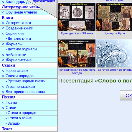
○ Календарь дат
Литературное чтение
○ Обучение чтению
Книги
○ История книги
○ Создание книги
○ Серии книг
Культура Руси XII века
Культура Руси
▫ Детские книги
○ Журналы
▫ Детские журналы
○ Библиотеки
○ Журналистика
Сказки
Историческая реальность
Бегство Игоря из плена
○ Герои сказок
похода
○ Сказки народов
Презентация
«Слово о по
▫ Русские народн.сказки
○ Игры по сказкам
○ Викторина по сказкам
Ск
Поэзия
○ Поэты
○ Стихи
▫ Стихи о природе
▫ Стихи о войне
▫ Загадки
Текст