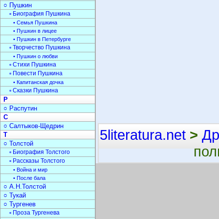
○ Пушкин
▫ Биография Пушкина
• Семья Пушкина
• Пушкин в лицее
• Пушкин в Петербурге
▫ Творчество Пушкина
• Пушкин о любви
▫ Стихи Пушкина
▫ Повести Пушкина
• Капитанская дочка
▫ Сказки Пушкина
Р
○ Распутин
С
○ Салтыков-Щедрин
5literatura.net
>
Др
Т
○ Толстой
пол
▫ Биография Толстого
▫ Рассказы Толстого
• Война и мир
• После бала
○ А.Н.Толстой
○ Тукай
○ Тургенев
▫ Проза Тургенева