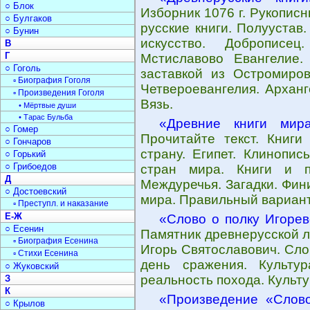
○ Блок
Изборник 1076 г. Рукопис
○ Булгаков
русские книги. Полуустав
○ Бунин
искусство. Доброписец
В
Г
Мстиславово Евангелие.
○ Гоголь
заставкой из Остромиров
▫ Биография Гоголя
Четвероевангелия. Арханг
▫ Произведения Гоголя
Вязь.
• Мёртвые души
• Тарас Бульба
«Древние книги мир
○ Гомер
Прочитайте текст. Книги
○ Гончаров
страну. Египет. Клинопис
○ Горький
○ Грибоедов
стран мира. Книги и п
Д
Междуречья. Загадки. Фин
○ Достоевский
мира. Правильный вариант 
▫ Преступл. и наказание
Е-Ж
«Слово о полку Игоре
○ Есенин
Памятник древнерусской л
▫ Биография Есенина
Игорь Святославович. Сло
▫ Стихи Есенина
день сражения. Культур
○ Жуковский
реальность похода. Культу
З
К
«Произведение «Слово
○ Крылов