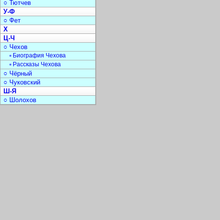
○ Тютчев
У-Ф
○ Фет
Х
Ц-Ч
○ Чехов
▫ Биография Чехова
▫ Рассказы Чехова
○ Чёрный
○ Чуковский
Ш-Я
○ Шолохов