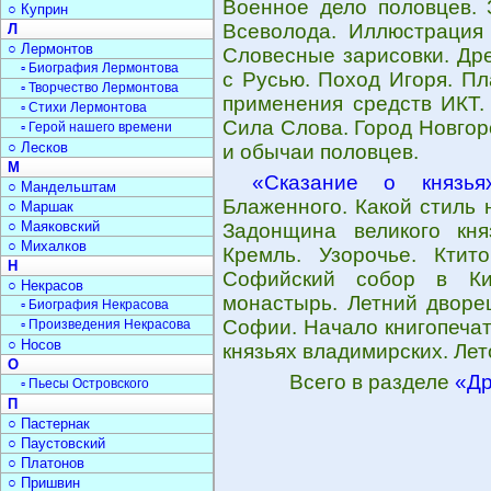
Военное дело половцев. 
○ Куприн
Всеволода. Иллюстрация 
Л
○ Лермонтов
Словесные зарисовки. Др
▫ Биография Лермонтова
с Русью. Поход Игоря. П
▫ Творчество Лермонтова
применения средств ИКТ.
▫ Стихи Лермонтова
Сила Слова. Город Новгор
▫ Герой нашего времени
○ Лесков
и обычаи половцев.
М
«Сказание о князья
○ Мандельштам
Блаженного. Какой стиль 
○ Маршак
○ Маяковский
Задонщина великого кня
○ Михалков
Кремль. Узорочье. Ктит
Н
Софийский собор в Кие
○ Некрасов
монастырь. Летний дворе
▫ Биография Некрасова
Софии. Начало книгопечат
▫ Произведения Некрасова
○ Носов
князьях владимирских. Лет
О
Всего в разделе
«Др
▫ Пьесы Островского
П
○ Пастернак
○ Паустовский
○ Платонов
○ Пришвин