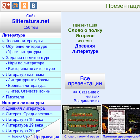
Презентаци
Сайт
5literatura.net
Презентация
156 тем
Слово о полку
Литература
Игореве
○ Теория литературы
из темы
Древняя
○ Обучение литературе
литература
▫ Уроки литературы
○ Задания по литературе
▫ Игры по литературе
▫ Викторины по литературе
○ Литературные темы
▫ Литературные образы
▫ Военная литература
▫ Литер. Отечеств. войны
<<
Сказание о
князьях
○ Писатели
Владимирских
История литературы
○ Древняя литература
○ Литерат. Средневековья
○ Литература 18 века
○ Литература 19 века
○ Литература 20 века
• Поэзия Серебрян. века
Слово о полку Игореве
Памятник древнерусско
литературы