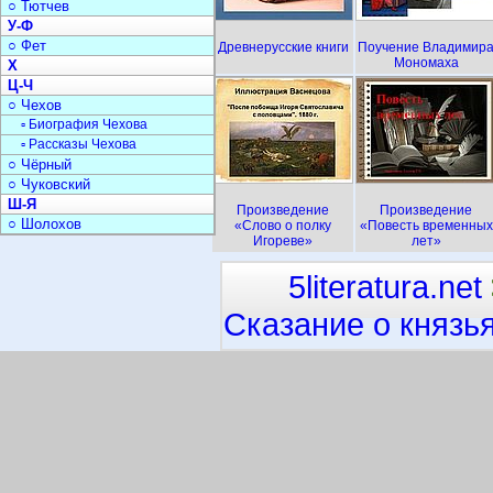
○ Тютчев
У-Ф
○ Фет
Древнерусские книги
Поучение Владимир
Мономаха
Х
Ц-Ч
○ Чехов
▫ Биография Чехова
▫ Рассказы Чехова
○ Чёрный
○ Чуковский
Ш-Я
Произведение
Произведение
○ Шолохов
«Слово о полку
«Повесть временных
Игореве»
лет»
5literatura.net
Сказание о князь