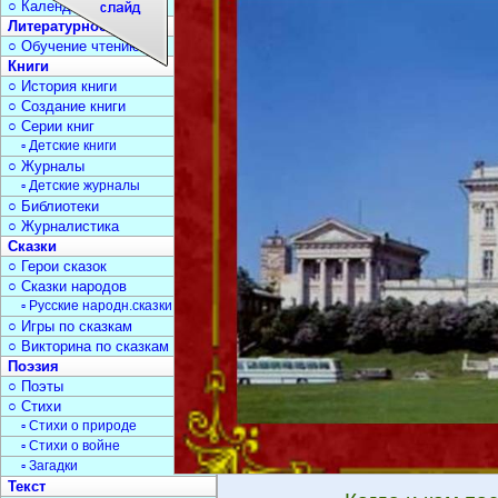
○ Календарь дат
Литературное чтение
○ Обучение чтению
Книги
○ История книги
○ Создание книги
○ Серии книг
▫ Детские книги
○ Журналы
▫ Детские журналы
○ Библиотеки
○ Журналистика
Сказки
○ Герои сказок
○ Сказки народов
▫ Русские народн.сказки
○ Игры по сказкам
○ Викторина по сказкам
Поэзия
○ Поэты
○ Стихи
▫ Стихи о природе
▫ Стихи о войне
▫ Загадки
Текст