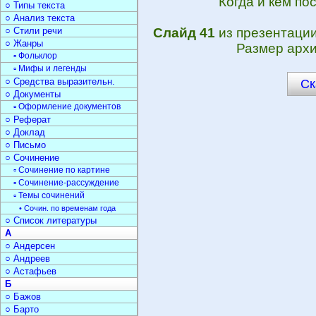
Когда и кем по
○ Типы текста
○ Анализ текста
○ Стили речи
Слайд 41
из презентаци
○ Жанры
Размер архи
▫ Фольклор
▫ Мифы и легенды
○ Средства выразительн.
Ск
○ Документы
▫ Оформление документов
○ Реферат
○ Доклад
○ Письмо
○ Сочинение
▫ Сочинение по картине
▫ Сочинение-рассуждение
▫ Темы сочинений
• Сочин. по временам года
○ Список литературы
А
○ Андерсен
○ Андреев
○ Астафьев
Б
○ Бажов
○ Барто