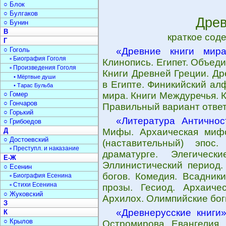
○ Блок
○ Булгаков
Древ
○ Бунин
В
краткое сод
Г
○ Гоголь
«Древние книги мир
▫ Биография Гоголя
Клинопись. Египет. Объеди
▫ Произведения Гоголя
Книги Древней Греции. Др
• Мёртвые души
в Египте. Финикийский ал
• Тарас Бульба
○ Гомер
мира. Книги Междуречья. К
○ Гончаров
Правильный вариант ответ
○ Горький
«Литература Античнос
○ Грибоедов
Д
Мифы. Архаическая мифо
○ Достоевский
(наставительный) эпос
▫ Преступл. и наказание
драматурге. Элегическ
Е-Ж
Эллинистический период.
○ Есенин
богов. Комедия. Всадник
▫ Биография Есенина
▫ Стихи Есенина
прозы. Гесиод. Архаиче
○ Жуковский
Архилох. Олимпийские бог
З
«Древнерусские книги
К
○ Крылов
Остромирова Евангелия. 