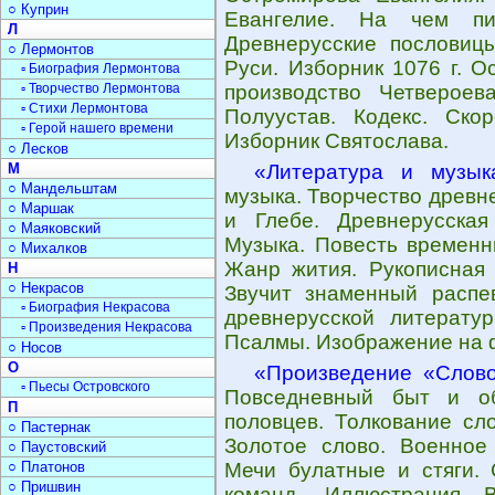
○ Куприн
Евангелие. На чем пис
Л
Древнерусские пословицы
○ Лермонтов
Руси. Изборник 1076 г. О
▫ Биография Лермонтова
▫ Творчество Лермонтова
производство Четвероева
▫ Стихи Лермонтова
Полуустав. Кодекс. Ско
▫ Герой нашего времени
Изборник Святослава.
○ Лесков
М
«Литература и музык
○ Мандельштам
музыка. Творчество древн
○ Маршак
и Глебе. Древнерусска
○ Маяковский
Музыка. Повесть временн
○ Михалков
Жанр жития. Рукописная 
Н
○ Некрасов
Звучит знаменный распе
▫ Биография Некрасова
древнерусской литерату
▫ Произведения Некрасова
Псалмы. Изображение на 
○ Носов
О
«Произведение «Слово
▫ Пьесы Островского
Повседневный быт и об
П
половцев. Толкование сл
○ Пастернак
Золотое слово. Военное 
○ Паустовский
○ Платонов
Мечи булатные и стяги. 
○ Пришвин
команд. Иллюстрация 