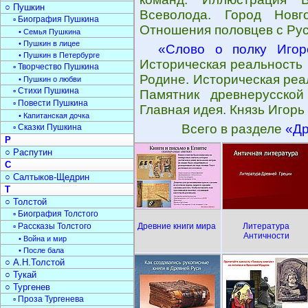
○ Пушкин
Всеволода. Город Новг
▫ Биография Пушкина
Отношения половцев с Рус
• Семья Пушкина
• Пушкин в лицее
«Слово о полку Игор
• Пушкин в Петербурге
Историческая реальность 
▫ Творчество Пушкина
Родине. Историческая реал
• Пушкин о любви
▫ Стихи Пушкина
Памятник древнерусской
▫ Повести Пушкина
Главная идея. Князь Игорь
• Капитанская дочка
Всего в разделе
«Др
▫ Сказки Пушкина
Р
○ Распутин
С
○ Салтыков-Щедрин
Т
○ Толстой
▫ Биография Толстого
▫ Рассказы Толстого
Древние книги мира
Литература
Античности
• Война и мир
• После бала
○ А.Н.Толстой
○ Тукай
○ Тургенев
▫ Проза Тургенева