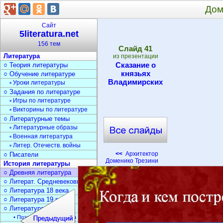
Дом
Сайт
5literatura.net
156 тем
Cлайд
41
Литература
из презентации
Сказание о
○ Теория литературы
князьях
○ Обучение литературе
Владимирских
▫ Уроки литературы
○ Задания по литературе
▫ Игры по литературе
▫ Викторины по литературе
○ Литературные темы
▫ Литературные образы
▫ Военная литература
▫ Литер. Отечеств. войны
<<
Архитектор
○ Писатели
Доменико Трезини
История литературы
○ Древняя литература
○ Литерат. Средневековья
○ Литература 18 века
○ Литература 19 века
○ Литература 20 века
• Поэзия Серебрян. века