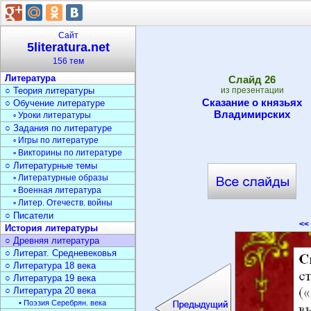
Сайт
5literatura.net
156 тем
Литература
Cлайд
26
○ Теория литературы
из презентации
Сказание о князьях
○ Обучение литературе
Владимирских
▫ Уроки литературы
○ Задания по литературе
▫ Игры по литературе
▫ Викторины по литературе
○ Литературные темы
▫ Литературные образы
▫ Военная литература
▫ Литер. Отечеств. войны
○ Писатели
<<
История литературы
○ Древняя литература
○ Литерат. Средневековья
○ Литература 18 века
○ Литература 19 века
○ Литература 20 века
• Поэзия Серебрян. века