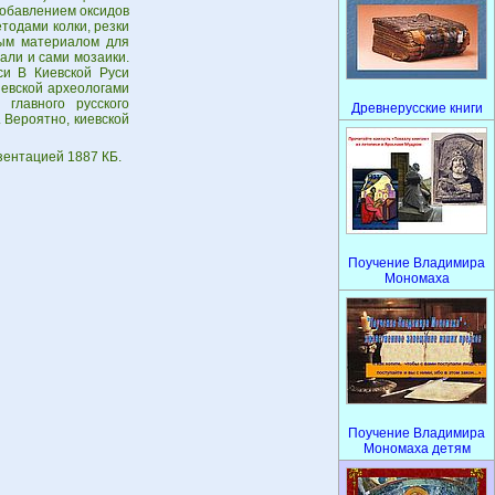
добавлением оксидов
тодами колки, резки
ным материалом для
вали и сами мозаики.
си В Киевской Руси
иевской археологами
главного русского
Древнерусские книги
 Вероятно, киевской
зентацией 1887 КБ.
Поучение Владимира
Мономаха
Поучение Владимира
Мономаха детям