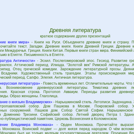
Древняя литература
краткое содержание других презентаций
ние книги мира»
- Книги на Руси. Объедините древние книги и страну. 
рочитайте текст. Загадки. Древние книги. Книги Древней Греции. Древние 
иги Междуречья. Греция. Книги Китая. Первые книги стран мира. Финикийский
сьмо в Египте. Письменность в Египте.
ратура Античности»
- Эсхил. Послегомеровский эпос. Гесиод. Развитие гр
рхилох. Аттический период. Илиада. “Золотой век” Римской литературы. 
рипид. Отец греческой комедии. Зарождение литературной прозы. Деян
 Всадники. Художественный стиль трагедии. Этапы происхождения ми
ческий период. Сапфо. Элегия. Античная литература.
нерусская литература»
- Повесть временных лет. Отличительные черты. Что 
ра. Возникновение древнерусской литературы. Тематика древних л
ения. Красная строка. Протопоп Аввакум. Периоды развития древнеру
виды. Образ женщины. Глаголица.
ание о князьях Владимирских»
- Нарышкинский стиль. Летописи. Задонщина.
етропавловский собор. Дом Пашкова в Москве. Покровский собор. 
урных сооружений. Пашков дом. Собор Святой Софии. Нарышкинское 
р Доменико Трезини. Софийский собор. Летний дворец Петра I. Здани
но-публицистический памятник. Церковь Вознесения в Коломенском.
чение Владимира Мономаха»
- Орден Мономаха. Прочитайте выразит
 Мономаха. Воинский подвиг — долг князя перед народом. О чём вспоми
Мономах был не только мудрым государственным деятелем. Поучение В