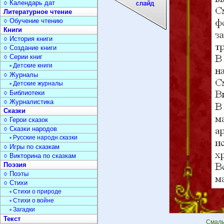
○ Календарь дат
Литературное чтение
○ Обучение чтению
Книги
○ История книги
○ Создание книги
○ Серии книг
▫ Детские книги
○ Журналы
▫ Детские журналы
○ Библиотеки
○ Журналистика
Сказки
○ Герои сказок
○ Сказки народов
▫ Русские народн.сказки
○ Игры по сказкам
○ Викторина по сказкам
Поэзия
○ Поэты
○ Стихи
▫ Стихи о природе
▫ Стихи о войне
▫ Загадки
Текст
Смаль