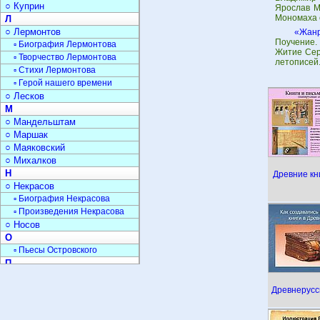
○ Куприн
Ярослав М
Мономаха 
Л
○ Лермонтов
«Жанр
Поучение.
▫ Биография Лермонтова
Житие Сер
▫ Творчество Лермонтова
летописей
▫ Стихи Лермонтова
▫ Герой нашего времени
○ Лесков
М
○ Мандельштам
○ Маршак
○ Маяковский
○ Михалков
Н
Древние кн
○ Некрасов
▫ Биография Некрасова
▫ Произведения Некрасова
○ Носов
О
▫ Пьесы Островского
П
○ Пастернак
○ Паустовский
Древнерусс
○ Платонов
○ Пришвин