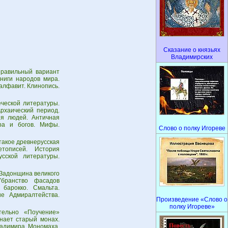
Сказание о князьях
Владимирских
Правильный вариант
книги народов мира.
 алфавит. Клинопись.
еческой литературы.
Архаический период.
ия людей. Античная
ра и богов. Мифы.
Слово о полку Игореве
такое древнерусская
етописей. История
сской литературы.
 Задонщина великого
Убранство фасадов
барокко. Смальта.
е Адмиралтейства.
Произведение «Слово о
полку Игореве»
ельно «Поучение»
нает старый монах.
ладимира Мономаха.