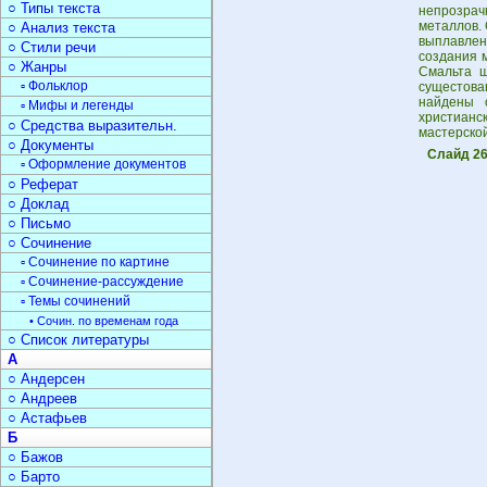
○ Типы текста
непрозрачн
металлов. 
○ Анализ текста
выплавлен
○ Стили речи
создания м
○ Жанры
Смальта ш
▫ Фольклор
сущестова
найдены о
▫ Мифы и легенды
христианс
○ Средства выразительн.
мастерской
○ Документы
Слайд 2
▫ Оформление документов
○ Реферат
○ Доклад
○ Письмо
○ Сочинение
▫ Сочинение по картине
▫ Сочинение-рассуждение
▫ Темы сочинений
• Сочин. по временам года
○ Список литературы
А
○ Андерсен
○ Андреев
○ Астафьев
Б
○ Бажов
○ Барто