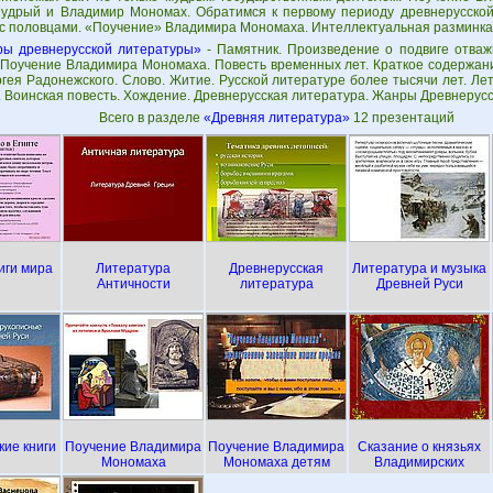
удрый и Владимир Мономах. Обратимся к первому периоду древнерусской
с половцами. «Поучение» Владимира Мономаха. Интеллектуальная разминка
ы древнерусской литературы»
- Памятник. Произведение о подвиге отважн
 Поучение Владимира Мономаха. Повесть временных лет. Краткое содержан
гея Радонежского. Слово. Житие. Русской литературе более тысячи лет. Ле
. Воинская повесть. Хождение. Древнерусская литература. Жанры Древнерус
Всего в разделе
«Древняя литература»
12 презентаций
иги мира
Литература
Древнерусская
Литература и музыка
Античности
литература
Древней Руси
кие книги
Поучение Владимира
Поучение Владимира
Сказание о князьях
Мономаха
Мономаха детям
Владимирских