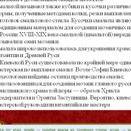
та (от итал. smalto — голубая краска из толчёного стекла; устар. — 