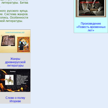
 литературы. Битва
.
ого русского купца.
ие. Система жанров.
топись. Особенности
ской литературы.
Произведение
«Повесть временных
лет»
Жанры
древнерусской
литературы
Слово о полку
Игореве