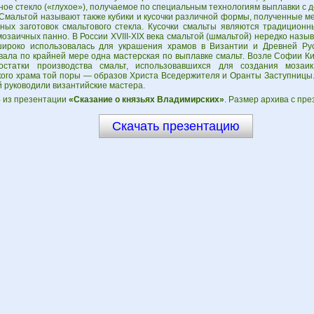
ое стекло («глухое»), получаемое по специальным технологиям выплавки с 
Смальтой называют также кубики и кусочки различной формы, полученные ме
ных заготовок смальтового стекла. Кусочки смальты являются традицион
озаичных панно. В России XVIII-XIX века смальтой (шмальтой) нередко назы
ироко использовалась для украшения храмов в Византии и Древней Ру
вала по крайней мере одна мастерская по выплавке смальт. Возле Софии К
статки производства смальт, использовавшихся для создания мозаик 
кого храма той поры — образов Христа Вседержителя и Оранты Заступницы.
 руководили византийские мастера.
6
из презентации
«Сказание о князьях Владимирских»
. Размер архива с пре
Скачать презентацию