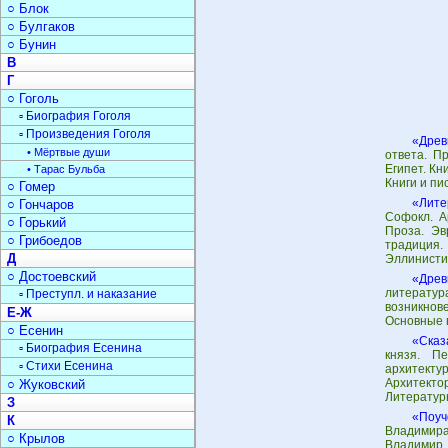
○ Блок
○ Булгаков
○ Бунин
В
Г
○ Гоголь
▫ Биография Гоголя
▫ Произведения Гоголя
«Древ
• Мёртвые души
ответа. П
Египет. Кн
• Тарас Бульба
Книги и пи
○ Гомер
«Лите
○ Гончаров
Софокл. А
○ Горький
Проза. Эв
○ Грибоедов
традиция.
Д
Эллинисти
○ Достоевский
«Древ
литерату
▫ Преступл. и наказание
возникнов
Е-Ж
Основные 
○ Есенин
«Сказ
▫ Биография Есенина
князя. П
▫ Стихи Есенина
архитект
Архитекто
○ Жуковский
Литератур
З
«Поу
К
Владимира
○ Крылов
Владимир 