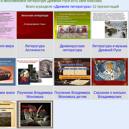
В многовековой литературе Древней Руси есть своя классика.
Всего в разделе
«Древняя литература»
12 презентаций
иги мира
Литература
Древнерусская
Литература и музыка
Античности
литература
Древней Руси
кие книги
Поучение Владимира
Поучение Владимира
Сказание о князьях
Мономаха
Мономаха детям
Владимирских