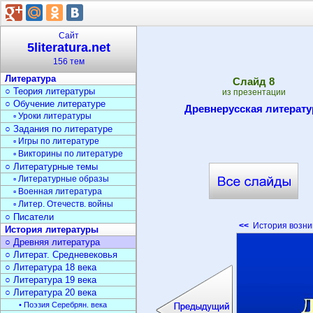
Сайт
5literatura.net
156 тем
Литература
Cлайд
8
○ Теория литературы
из презентации
○ Обучение литературе
Древнерусская литерату
▫ Уроки литературы
○ Задания по литературе
▫ Игры по литературе
▫ Викторины по литературе
○ Литературные темы
▫ Литературные образы
▫ Военная литература
▫ Литер. Отечеств. войны
○ Писатели
<<
История возни
История литературы
○ Древняя литература
○ Литерат. Средневековья
○ Литература 18 века
○ Литература 19 века
○ Литература 20 века
• Поэзия Серебрян. века