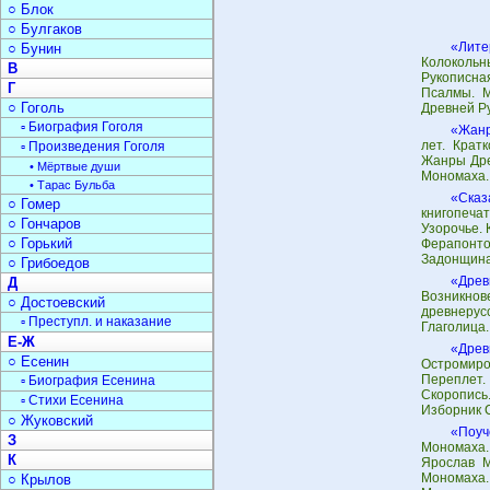
○ Блок
○ Булгаков
«Лите
○ Бунин
Колокольн
В
Рукописная
Г
Псалмы. М
○ Гоголь
Древней Р
▫ Биография Гоголя
«Жанр
лет. Крат
▫ Произведения Гоголя
Жанры Дре
• Мёртвые души
Мономаха. 
• Тарас Бульба
«Сказ
○ Гомер
книгопечат
○ Гончаров
Узорочье. 
○ Горький
Ферапонто
Задонщина 
○ Грибоедов
«Древ
Д
Возникно
○ Достоевский
древнерус
▫ Преступл. и наказание
Глаголица.
Е-Ж
«Древ
○ Есенин
Остромиро
Переплет.
▫ Биография Есенина
Скоропись
▫ Стихи Есенина
Изборник С
○ Жуковский
«Поуч
З
Мономаха.
К
Ярослав М
Мономаха
○ Крылов