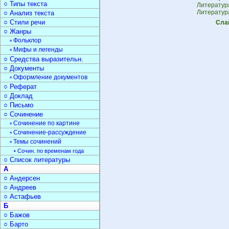
○ Типы текста
Литератур
Литература
○ Анализ текста
○ Стили речи
Сла
○ Жанры
▫ Фольклор
▫ Мифы и легенды
○ Средства выразительн.
○ Документы
▫ Оформление документов
○ Реферат
○ Доклад
○ Письмо
○ Сочинение
▫ Сочинение по картине
▫ Сочинение-рассуждение
▫ Темы сочинений
• Сочин. по временам года
○ Список литературы
А
○ Андерсен
○ Андреев
○ Астафьев
Б
○ Бажов
○ Барто