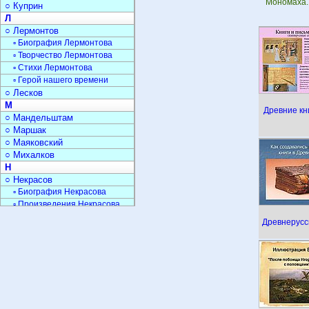
Мономаха. 
○ Куприн
Л
○ Лермонтов
▫ Биография Лермонтова
▫ Творчество Лермонтова
▫ Стихи Лермонтова
▫ Герой нашего времени
○ Лесков
М
Древние кн
○ Мандельштам
○ Маршак
○ Маяковский
○ Михалков
Н
○ Некрасов
▫ Биография Некрасова
▫ Произведения Некрасова
○ Носов
Древнерусс
О
▫ Пьесы Островского
П
○ Пастернак
○ Паустовский
○ Платонов
○ Пришвин