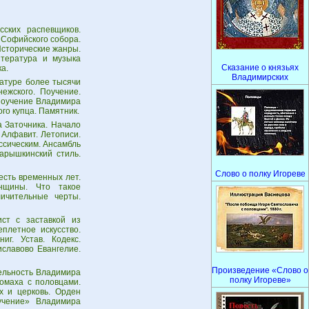
ских распевщиков.
 Софийского собора.
Исторические жанры.
тература и музыка
Сказание о князьях
а.
Владимирских
ратуре более тысячи
ежского. Поучение.
Поучение Владимира
го купца. Памятник.
 Заточника. Начало
 Алфавит. Летописи.
ссическим. Ансамбль
арышкинский стиль.
Слово о полку Игореве
есть временных лет.
енщины. Что такое
личительные черты.
ст с заставкой из
плетное искусство.
иг. Устав. Кодекс.
иславово Евангелие.
Произведение «Слово о
ельность Владимира
полку Игореве»
омаха с половцами.
 и церковь. Орден
учение» Владимира