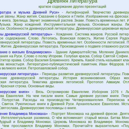
Древняя литература
краткое содержание других презентаций
ратура и музыка Древней Руси»
- Антифонарий. Творчество древнерус
ые звоны. Жанр жития. Сказание о Борисе и Глебе. Изображение на фресках
 книга. Зрелища. Звучит знаменный распев. Знаки. Повесть временных лет. 
узыка. Жанр хождений. Инструментальная музыка. Основные жанры. Ли
уси. Особенности древнерусской литературы. Древнерусская церковная музык
ы древнерусской литературы»
- Хождение. Система жанров. Русской лите
кое содержание. Слово. Летопись. Воинская повесть. Житие Сергея Радон
внерусской литературы. Повесть временных лет. Особенности летописей. 
Житие. Древнерусская литература. Произведение о подвиге отважного русско
ание о князьях Владимирских»
- Здание Адмиралтейства. Моление Даниила
ания на Руси. Слово о полку Игореве. Голубая краска. Собор Святой Софии.
Ктитор храма. Собор Василия Блаженного. Кремль. Какой стиль называют кла
ва монастыря. Литературно-публицистический памятник. Иван Фёдоров. Н
великого князя. Петропавловский собор.
нерусская литература»
- Периоды развития древнерусской литературы. Пов
вение древнерусской литературы. История возникновения. Образ ж
ская литература. Тематика древних летописей. Протопоп Аввакум. От
 Красная строка. Основные виды.
нерусские книги»
- Вязь. Остромирово Евангелие. Изборник 1076 г. Ли
ва Евангелия. На чем писали книги. Самые древние русские книги. Пере
 Полуустав. Расходы на производство Четвероевангелия. Переписка кн
. Свиток. Рукописные книги в Древней Руси. Архангельское Евангелие. Мст
вятослава. Древнерусские пословицы о книге.
ение Владимира Мономаха»
- Портрет Мономаха на древней фреске. Деят
 Интеллектуальная разминка. О чём вспоминает старый монах. Битва Мон
удрый и Владимир Мономах. Церковь Мономаха во Владимире. Мономах
. Чем прославился Владимир Мономах. Прочитайте выразительно «По