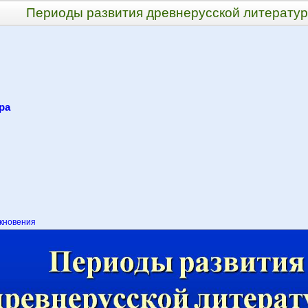
Периоды развития древнерусской литерату
ра
кновения