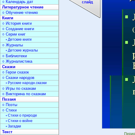
○ Календарь дат
Литературное чтение
○ Обучение чтению
Книги
○ История книги
○ Создание книги
○ Серии книг
▫ Детские книги
○ Журналы
▫ Детские журналы
○ Библиотеки
○ Журналистика
Сказки
○ Герои сказок
○ Сказки народов
▫ Русские народн.сказки
○ Игры по сказкам
○ Викторина по сказкам
Поэзия
○ Поэты
○ Стихи
▫ Стихи о природе
▫ Стихи о войне
▫ Загадки
Текст
Перио