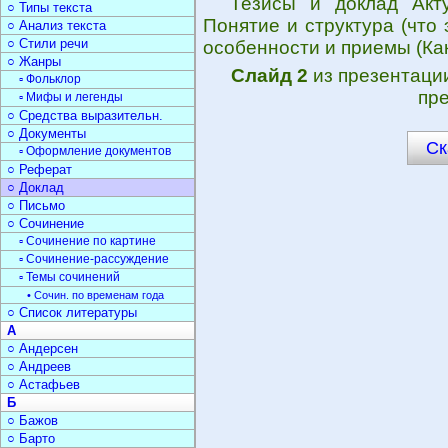
Тезисы и доклад Акту
○ Типы текста
Понятие и структура (что 
○ Анализ текста
○ Стили речи
особенности и приемы (Как
○ Жанры
Слайд 2
из презентац
▫ Фольклор
пре
▫ Мифы и легенды
○ Средства выразительн.
○ Документы
Ск
▫ Оформление документов
○ Реферат
○ Доклад
○ Письмо
○ Сочинение
▫ Сочинение по картине
▫ Сочинение-рассуждение
▫ Темы сочинений
• Сочин. по временам года
○ Список литературы
А
○ Андерсен
○ Андреев
○ Астафьев
Б
○ Бажов
○ Барто