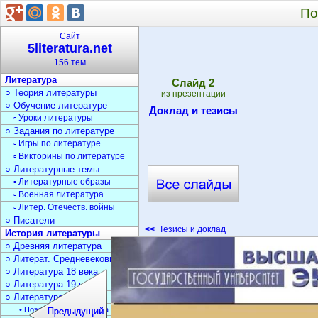
По
Сайт
5literatura.net
156 тем
Литература
Cлайд
2
○ Теория литературы
из презентации
○ Обучение литературе
Доклад и тезисы
▫ Уроки литературы
○ Задания по литературе
▫ Игры по литературе
▫ Викторины по литературе
○ Литературные темы
▫ Литературные образы
▫ Военная литература
▫ Литер. Отечеств. войны
○ Писатели
<<
Тезисы и доклад
История литературы
○ Древняя литература
○ Литерат. Средневековья
○ Литература 18 века
○ Литература 19 века
○ Литература 20 века
• Поэзия Серебрян. века