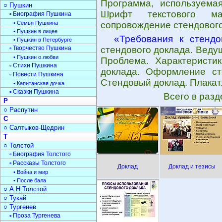
Программа, используема
○ Пушкин
Шрифт текстового ма
▫ Биография Пушкина
• Семья Пушкина
сопровождение стендового
• Пушкин в лицее
«Требования к стендо
• Пушкин в Петербурге
▫ Творчество Пушкина
стендового доклада. Веду
• Пушкин о любви
Проблема. Характеристи
▫ Стихи Пушкина
доклада. Оформление ст
▫ Повести Пушкина
Стендовый доклад. Плака
• Капитанская дочка
▫ Сказки Пушкина
Всего в раз
Р
○ Распутин
С
○ Салтыков-Щедрин
Т
○ Толстой
▫ Биография Толстого
▫ Рассказы Толстого
Доклад
Доклад и тезисы
• Война и мир
• После бала
○ А.Н.Толстой
○ Тукай
○ Тургенев
▫ Проза Тургенева