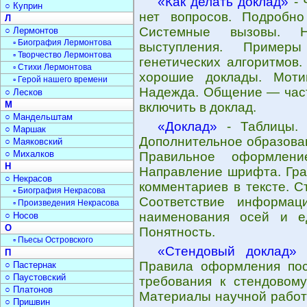
«Как делать доклад»
- 
○ Куприн
нет вопросов. Подробно
Л
Системные вызовы. Н
○ Лермонтов
▫ Биография Лермонтова
выступления. Примеры
▫ Творчество Лермонтова
генетических алгоритмов.
▫ Стихи Лермонтова
хорошие доклады. Мотив
▫ Герой нашего времени
Надежда. Общение — част
○ Лесков
М
включить в доклад.
○ Мандельштам
«Доклад»
- Таблицы. 
○ Маршак
Дополнительное образова
○ Маяковский
○ Михалков
Правильное оформлени
Н
Направление шрифта. Гра
○ Некрасов
комментариев в тексте. С
▫ Биография Некрасова
Соответствие информац
▫ Произведения Некрасова
наименования осей и е
○ Носов
О
Понятность.
▫ Пьесы Островского
«Стендовый доклад»
-
П
Правила оформления пос
○ Пастернак
○ Паустовский
требования к стендовому
○ Платонов
Материалы научной работы
○ Пришвин