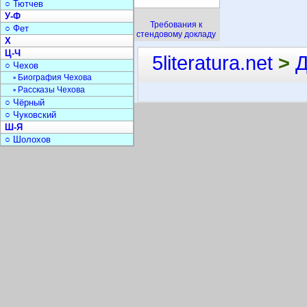
○ Тютчев
У-Ф
Требования к
○ Фет
стендовому докладу
Х
Ц-Ч
5literatura.net
>
Д
○ Чехов
▫ Биография Чехова
▫ Рассказы Чехова
○ Чёрный
○ Чуковский
Ш-Я
○ Шолохов