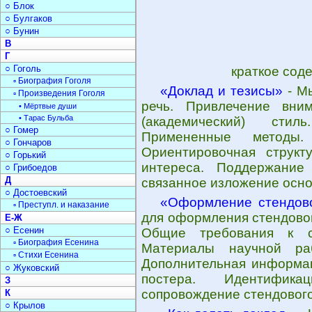
○ Блок
○ Булгаков
○ Бунин
В
Г
○ Гоголь
краткое сод
▫ Биография Гоголя
«Доклад и тезисы»
- Мы
▫ Произведения Гоголя
речь. Привлечение вни
• Мёртвые души
• Тарас Бульба
(академический) сти
○ Гомер
Примененные методы.
○ Гончаров
Ориентировочная структ
○ Горький
интереса. Поддержание
○ Грибоедов
Д
связанное изложение осно
○ Достоевский
«Оформление стендово
▫ Преступл. и наказание
для оформления стендовог
Е-Ж
○ Есенин
Общие требования к ст
▫ Биография Есенина
Материалы научной ра
▫ Стихи Есенина
Дополнительная информац
○ Жуковский
постера. Идентифика
З
сопровождение стендового
К
○ Крылов