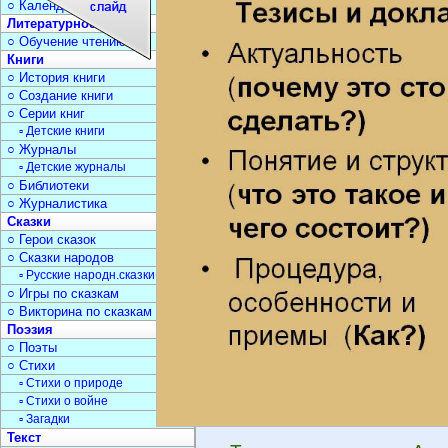
○ Календарь дат
Литературное чтение
○ Обучение чтению
Книги
○ История книги
○ Создание книги
○ Серии книг
▫ Детские книги
○ Журналы
▫ Детские журналы
○ Библиотеки
○ Журналистика
Сказки
○ Герои сказок
○ Сказки народов
▫ Русские народн.сказки
○ Игры по сказкам
○ Викторина по сказкам
Поэзия
○ Поэты
○ Стихи
▫ Стихи о природе
▫ Стихи о войне
▫ Загадки
Текст