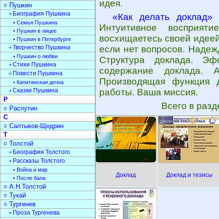
идея.
○ Пушкин
▫ Биография Пушкина
«Как делать доклад»
-
• Семья Пушкина
Интуитивное восприя
• Пушкин в лицее
восхищаетесь своей идеей,
• Пушкин в Петербурге
▫ Творчество Пушкина
если нет вопросов. Наде
• Пушкин о любви
Структура доклада. Эф
▫ Стихи Пушкина
содержание доклада. А
▫ Повести Пушкина
Производящая функция 
• Капитанская дочка
▫ Сказки Пушкина
работы. Ваша миссия.
Р
Всего в раз
○ Распутин
С
○ Салтыков-Щедрин
Т
○ Толстой
▫ Биография Толстого
▫ Рассказы Толстого
• Война и мир
Доклад
Доклад и тезисы
• После бала
○ А.Н.Толстой
○ Тукай
○ Тургенев
▫ Проза Тургенева