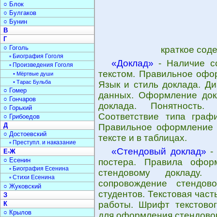
○ Блок
○ Булгаков
○ Бунин
В
Г
○ Гоголь
краткое сод
▫ Биография Гоголя
«Доклад»
- Наличие сс
▫ Произведения Гоголя
текстом. Правильное офо
• Мёртвые души
• Тарас Бульба
Язык и стиль доклада. Д
○ Гомер
данных. Оформление докл
○ Гончаров
доклада. Понятность.
○ Горький
Соответствие типа граф
○ Грибоедов
Д
Правильное оформление з
○ Достоевский
тексте и в таблицах.
▫ Преступл. и наказание
«Стендовый доклад»
- 
Е-Ж
○ Есенин
постера. Правила офор
▫ Биография Есенина
стендовому докладу.
▫ Стихи Есенина
сопровождение стендов
○ Жуковский
студентов. Текстовая час
З
работы. Шрифт текстовог
К
○ Крылов
для оформления стендовог