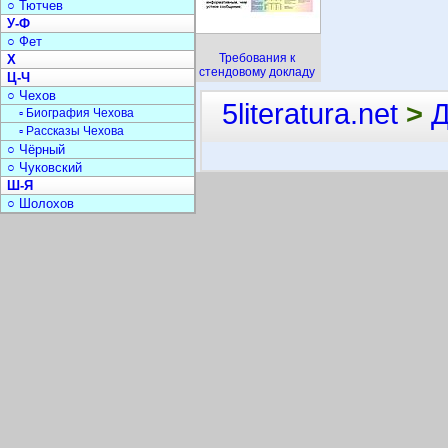
○ Тютчев
У-Ф
○ Фет
Требования к
Х
стендовому докладу
Ц-Ч
○ Чехов
5literatura.net
>
Д
▫ Биография Чехова
▫ Рассказы Чехова
○ Чёрный
○ Чуковский
Ш-Я
○ Шолохов