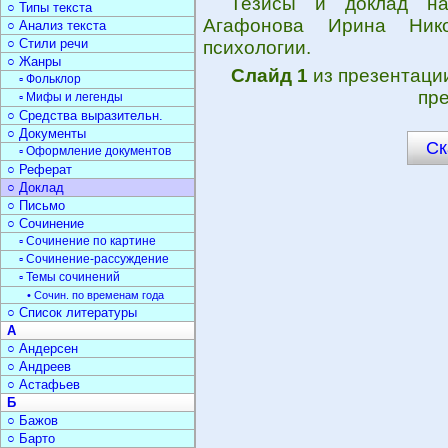
Тезисы и доклад на
○ Типы текста
Агафонова Ирина Никол
○ Анализ текста
○ Стили речи
психологии.
○ Жанры
Слайд 1
из презентац
▫ Фольклор
пре
▫ Мифы и легенды
○ Средства выразительн.
○ Документы
Ск
▫ Оформление документов
○ Реферат
○ Доклад
○ Письмо
○ Сочинение
▫ Сочинение по картине
▫ Сочинение-рассуждение
▫ Темы сочинений
• Сочин. по временам года
○ Список литературы
А
○ Андерсен
○ Андреев
○ Астафьев
Б
○ Бажов
○ Барто