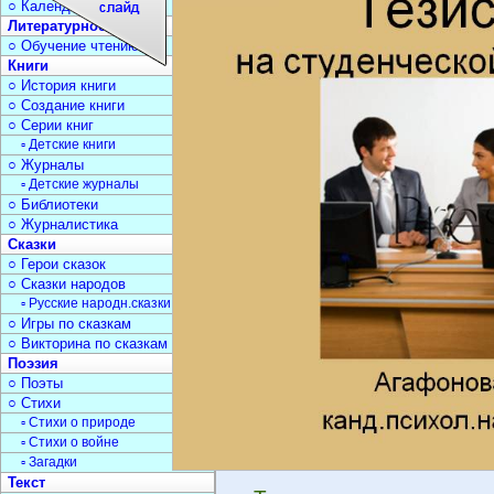
○ Календарь дат
Литературное чтение
○ Обучение чтению
Книги
○ История книги
○ Создание книги
○ Серии книг
▫ Детские книги
○ Журналы
▫ Детские журналы
○ Библиотеки
○ Журналистика
Сказки
○ Герои сказок
○ Сказки народов
▫ Русские народн.сказки
○ Игры по сказкам
○ Викторина по сказкам
Поэзия
○ Поэты
○ Стихи
▫ Стихи о природе
▫ Стихи о войне
▫ Загадки
Текст