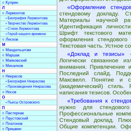
○ Куприн
«Оформление стендов
Л
стендовому докладу. С
○ Лермонтов
▫ Биография Лермонтова
Материалы научной ра
▫ Творчество Лермонтова
Идентификация личности
▫ Стихи Лермонтова
Шрифт текстового мате
▫ Герой нашего времени
оформления стендового 
○ Лесков
М
Текстовая часть. Устное с
○ Мандельштам
«Доклад и тезисы»
-
○ Маршак
Логически связанное и
○ Маяковский
○ Михалков
внимания. Привлечение 
Н
Последний слайд. Подд
○ Некрасов
Максвелл. Понятие и с
▫ Биография Некрасова
(академический) стиль.
▫ Произведения Некрасова
написания тезисов. Особен
○ Носов
О
«Требования к стендо
▫ Пьесы Островского
нужно для стендового
П
Профессиональные компет
○ Пастернак
○ Паустовский
Стендовый доклад. Плюс
○ Платонов
Общие компетенции. Офо
○ Пришвин