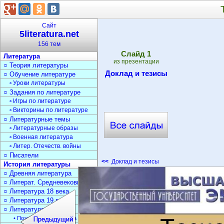
Сайт
5literatura.net
156 тем
Cлайд
1
Литература
из презентации
○ Теория литературы
Доклад и тезисы
○ Обучение литературе
▫ Уроки литературы
○ Задания по литературе
▫ Игры по литературе
▫ Викторины по литературе
○ Литературные темы
▫ Литературные образы
▫ Военная литература
▫ Литер. Отечеств. войны
○ Писатели
<<
Доклад и тезисы
История литературы
○ Древняя литература
○ Литерат. Средневековья
○ Литература 18 века
○ Литература 19 века
○ Литература 20 века
• Поэзия Серебрян. века