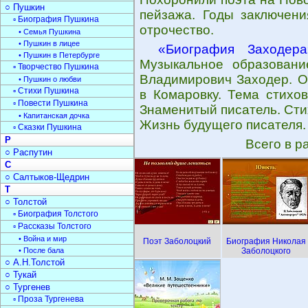
○ Пушкин
пейзажа. Годы заключени
▫ Биография Пушкина
отрочество.
• Семья Пушкина
• Пушкин в лицее
«Биография Заходера
• Пушкин в Петербурге
Музыкальное образовани
▫ Творчество Пушкина
Владимирович Заходер. О
• Пушкин о любви
▫ Стихи Пушкина
в Комаровку. Тема стихо
▫ Повести Пушкина
Знаменитый писатель. Сти
• Капитанская дочка
Жизнь будущего писателя.
▫ Сказки Пушкина
Р
Всего в р
○ Распутин
С
○ Салтыков-Щедрин
Т
○ Толстой
▫ Биография Толстого
▫ Рассказы Толстого
• Война и мир
Поэт Заболоцкий
Биография Николая
• После бала
Заболоцкого
○ А.Н.Толстой
○ Тукай
○ Тургенев
▫ Проза Тургенева