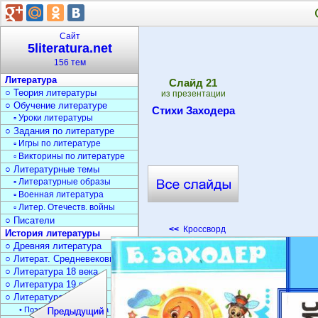
Сайт
5literatura.net
156 тем
Литература
Cлайд
21
○ Теория литературы
из презентации
○ Обучение литературе
Стихи Заходера
▫ Уроки литературы
○ Задания по литературе
▫ Игры по литературе
▫ Викторины по литературе
○ Литературные темы
▫ Литературные образы
▫ Военная литература
▫ Литер. Отечеств. войны
○ Писатели
<<
Кроссворд
История литературы
○ Древняя литература
○ Литерат. Средневековья
○ Литература 18 века
○ Литература 19 века
○ Литература 20 века
• Поэзия Серебрян. века