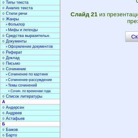
○ Типы текста
○ Анализ текста
○ Стили речи
Слайд 21
из презентац
○ Жанры
пре
▫ Фольклор
▫ Мифы и легенды
○ Средства выразительн.
Ск
○ Документы
▫ Оформление документов
○ Реферат
○ Доклад
○ Письмо
○ Сочинение
▫ Сочинение по картине
▫ Сочинение-рассуждение
▫ Темы сочинений
• Сочин. по временам года
○ Список литературы
А
○ Андерсен
○ Андреев
○ Астафьев
Б
○ Бажов
○ Барто