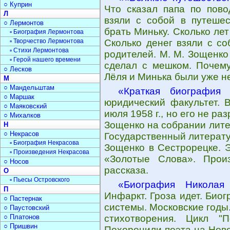
○ Куприн
Что сказал папа по пово
Л
взяли с собой в путешес
○ Лермонтов
брать Миньку. Сколько ле
▫ Биография Лермонтова
▫ Творчество Лермонтова
Сколько денег взяли с со
▫ Стихи Лермонтова
родителей. М. М. Зощенко
▫ Герой нашего времени
сделал с мешком. Почему
○ Лесков
Лёля и Минька были уже н
М
○ Мандельштам
«Краткая биография 
○ Маршак
юридический факультет. В
○ Маяковский
июля 1958 г., но его не р
○ Михалков
Зощенко на собрании лите
Н
○ Некрасов
Государственный литерат
▫ Биография Некрасова
Зощенко в Сестрорецке. 
▫ Произведения Некрасова
«Золотые Слова». Прои
○ Носов
рассказа.
О
▫ Пьесы Островского
«Биография Николая 
П
Инфаркт. Гроза идет. Био
○ Пастернак
системы. Московские годы
○ Паустовский
○ Платонов
стихотворения. Цикл "П
○ Пришвин
Похоронили поэта на Нов