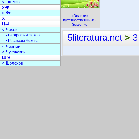
○ Тютчев
У-Ф
○ Фет
«Великие
Х
путешественники»
Ц-Ч
Зощенко
○ Чехов
5literatura.net
>
З
▫ Биография Чехова
▫ Рассказы Чехова
○ Чёрный
○ Чуковский
Ш-Я
○ Шолохов