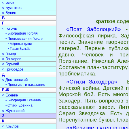
○ Блок
○ Булгаков
○ Бунин
В
краткое сод
Г
○ Гоголь
«Поэт Заболоцкий»
- 
▫ Биография Гоголя
Философская лирика. Зад
▫ Произведения Гоголя
песни. Значение творчес
• Мёртвые души
лагерей. Первые публика
• Тарас Бульба
○ Гомер
давно. Человек и при
○ Гончаров
Признание. Николай Алек
○ Горький
Составьте план-партитуру
○ Грибоедов
проблематика.
Д
○ Достоевский
«Стихи Заходера»
- В
▫ Преступл. и наказание
Финской войны. Детский п
Е-Ж
Морской бой. Есть много
○ Есенин
Заходер. Пять вопросов з
▫ Биография Есенина
▫ Стихи Есенина
рассказывают звери. Лит
○ Жуковский
Серая Звездочка. Есть д
З
Перепутанные буквы. Главн
К
○ Крылов
««Великие путешестве