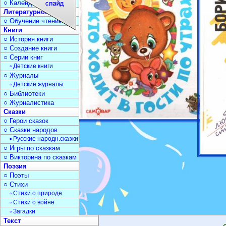
○ Календарь дат
Литературное чтение
○ Обучение чтению
Книги
○ История книги
○ Создание книги
○ Серии книг
▫ Детские книги
○ Журналы
▫ Детские журналы
○ Библиотеки
○ Журналистика
Сказки
○ Герои сказок
○ Сказки народов
▫ Русские народн.сказки
○ Игры по сказкам
○ Викторина по сказкам
Поэзия
○ Поэты
○ Стихи
▫ Стихи о природе
▫ Стихи о войне
▫ Загадки
Текст