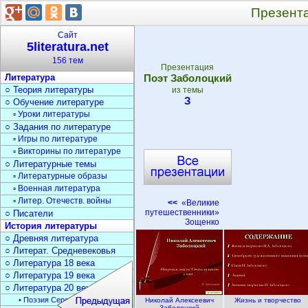
Презент
Сайт
5literatura.net
156 тем
Презентация
Литература
Поэт Заболоцкий
○ Теория литературы
из темы
З
○ Обучение литературе
▫ Уроки литературы
○ Задания по литературе
▫ Игры по литературе
▫ Викторины по литературе
○ Литературные темы
▫ Литературные образы
▫ Военная литература
▫ Литер. Отечеств. войны
<<
«Великие
путешественники»
○ Писатели
Зощенко
История литературы
○ Древняя литература
○ Литерат. Средневековья
○ Литература 18 века
○ Литература 19 века
○ Литература 20 века
• Поэзия Серебрян. века
Николай Алексеевич
Жизнь и творчество
Заболоцкий