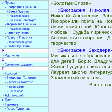
«Золотые Слова».
○ Пушкин
▫ Биография Пушкина
«Биография Николая 
• Семья Пушкина
Николай Алексеевич Забо
• Пушкин в лицее
• Пушкин в Петербурге
Похоронили поэта на Нов
▫ Творчество Пушкина
Лирический герой. Юность
• Пушкин о любви
любовь". Судьба лирическ
▫ Стихи Пушкина
Анализ стихотворения. Д
▫ Повести Пушкина
• Капитанская дочка
творчество.
▫ Сказки Пушкина
«Биография Заходера
Р
Музыкальное образование
○ Распутин
С
для детей. Борис Владим
○ Салтыков-Щедрин
Жизнь будущего писателя.
Т
Лауреат многих литерату
○ Толстой
Знаменитый писатель.
▫ Биография Толстого
▫ Рассказы Толстого
Всего в р
• Война и мир
• После бала
○ А.Н.Толстой
○ Тукай
○ Тургенев
▫ Проза Тургенева