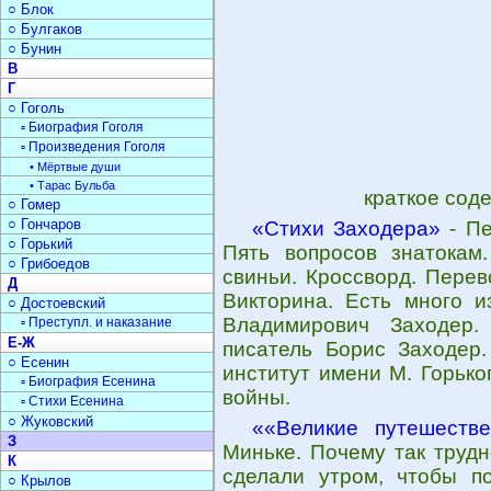
○ Блок
○ Булгаков
○ Бунин
В
Г
○ Гоголь
▫ Биография Гоголя
▫ Произведения Гоголя
• Мёртвые души
• Тарас Бульба
краткое сод
○ Гомер
○ Гончаров
«Стихи Заходера»
- Пе
○ Горький
Пять вопросов знатокам
○ Грибоедов
свиньи. Кроссворд. Перев
Д
Викторина. Есть много и
○ Достоевский
Владимирович Заходер.
▫ Преступл. и наказание
Е-Ж
писатель Борис Заходер.
○ Есенин
институт имени М. Горько
▫ Биография Есенина
войны.
▫ Стихи Есенина
○ Жуковский
««Великие путешеств
З
Миньке. Почему так труд
К
сделали утром, чтобы по
○ Крылов