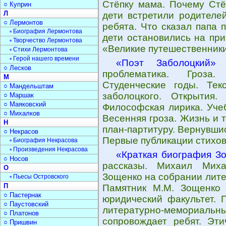
Стёпку мама. Почему Стё
○ Куприн
Л
дети встретили родителей
○ Лермонтов
ребята. Что сказал папа 
▫ Биография Лермонтова
дети остановились на при
▫ Творчество Лермонтова
«Великие путешественники
▫ Стихи Лермонтова
▫ Герой нашего времени
«Поэт Заболоцкий»
-
○ Лесков
проблематика. Гроза
М
Студенческие годы. Тек
○ Мандельштам
заболоцкого. Открытия
○ Маршак
○ Маяковский
Философская лирика. Учеб
○ Михалков
Весенняя гроза. Жизнь и 
Н
план-партитуру. Вернувши
○ Некрасов
Первые публикации стихов
▫ Биография Некрасова
▫ Произведения Некрасова
«Краткая биография З
○ Носов
рассказы. Михаил Миха
О
Зощенко на собрании лите
▫ Пьесы Островского
П
Памятник М.М. Зощенко 
○ Пастернак
юридический факультет. 
○ Паустовский
литературно-мемориальны
○ Платонов
сопровождает ребят. Эт
○ Пришвин