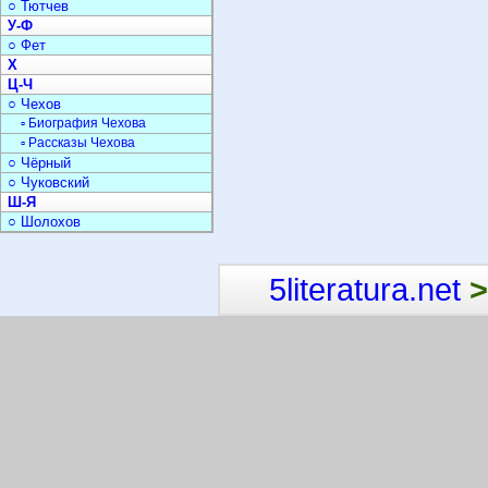
○ Тютчев
У-Ф
○ Фет
Х
Ц-Ч
○ Чехов
▫ Биография Чехова
▫ Рассказы Чехова
○ Чёрный
○ Чуковский
Ш-Я
○ Шолохов
5literatura.net
>