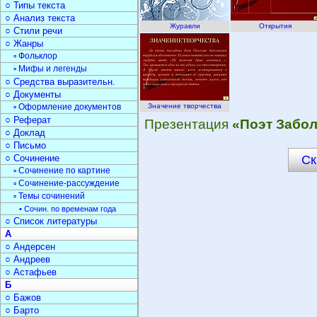
○ Типы текста
○ Анализ текста
Журавли
Открытия
○ Стили речи
○ Жанры
▫ Фольклор
▫ Мифы и легенды
○ Средства выразительн.
○ Документы
▫ Оформление документов
Значение творчества
○ Реферат
Презентация
«Поэт Забо
○ Доклад
○ Письмо
○ Сочинение
Ск
▫ Сочинение по картине
▫ Сочинение-рассуждение
▫ Темы сочинений
• Сочин. по временам года
○ Список литературы
А
○ Андерсен
○ Андреев
○ Астафьев
Б
○ Бажов
○ Барто