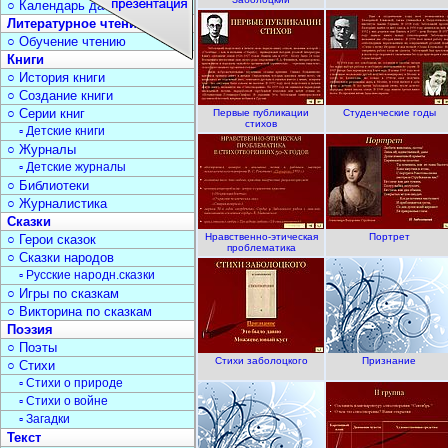
○ Календарь дат
Литературное чтение
○ Обучение чтению
Книги
○ История книги
○ Создание книги
○ Серии книг
Первые публикации
Студенческие годы
стихов
▫ Детские книги
○ Журналы
▫ Детские журналы
○ Библиотеки
○ Журналистика
Сказки
Нравственно-этическая
Портрет
○ Герои сказок
проблематика
○ Сказки народов
▫ Русские народн.сказки
○ Игры по сказкам
○ Викторина по сказкам
Поэзия
○ Поэты
Стихи заболоцкого
Признание
○ Стихи
▫ Стихи о природе
▫ Стихи о войне
▫ Загадки
Текст