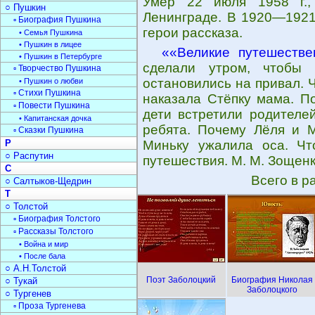
Умер 22 июля 1958 г.,
○ Пушкин
Ленинграде. В 1920—1921 
▫ Биография Пушкина
герои рассказа.
• Семья Пушкина
• Пушкин в лицее
««Великие путешестве
• Пушкин в Петербурге
сделали утром, чтобы 
▫ Творчество Пушкина
остановились на привал. Ч
• Пушкин о любви
▫ Стихи Пушкина
наказала Стёпку мама. П
▫ Повести Пушкина
дети встретили родителей
• Капитанская дочка
ребята. Почему Лёля и 
▫ Сказки Пушкина
Р
Миньку ужалила оса. Что
○ Распутин
путешествия. М. М. Зощен
С
Всего в р
○ Салтыков-Щедрин
Т
○ Толстой
▫ Биография Толстого
▫ Рассказы Толстого
• Война и мир
• После бала
○ А.Н.Толстой
Поэт Заболоцкий
Биография Николая
○ Тукай
Заболоцкого
○ Тургенев
▫ Проза Тургенева