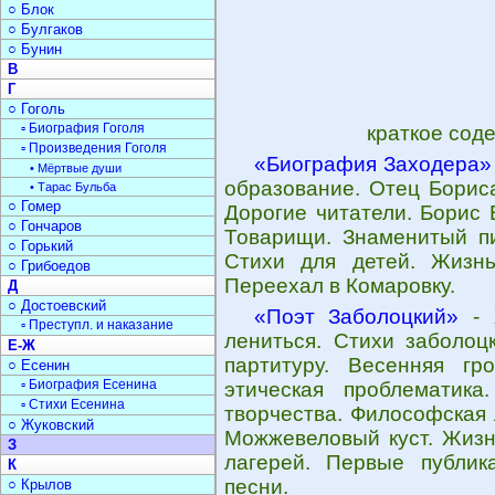
○ Блок
○ Булгаков
○ Бунин
В
Г
○ Гоголь
▫ Биография Гоголя
краткое сод
▫ Произведения Гоголя
«Биография Заходера»
• Мёртвые души
образование. Отец Борис
• Тарас Бульба
○ Гомер
Дорогие читатели. Борис
○ Гончаров
Товарищи. Знаменитый пи
○ Горький
Стихи для детей. Жизнь
○ Грибоедов
Переехал в Комаровку.
Д
○ Достоевский
«Поэт Заболоцкий»
- 
▫ Преступл. и наказание
лениться. Стихи заболоцк
Е-Ж
партитуру. Весенняя гр
○ Есенин
▫ Биография Есенина
этическая проблематика
▫ Стихи Есенина
творчества. Философская 
○ Жуковский
Можжевеловый куст. Жизн
З
лагерей. Первые публика
К
песни.
○ Крылов