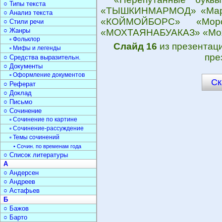
○ Типы текста
«ТЫШКИНМАРМОД» «Март
○ Анализ текста
«КОЙМОЙБОРС» «Мор
○ Стили речи
○ Жанры
«МОХТАЯНАБУАКАЗ» «Мохн
▫ Фольклор
Слайд 16
из презентац
▫ Мифы и легенды
пре
○ Средства выразительн.
○ Документы
▫ Оформление документов
Ск
○ Реферат
○ Доклад
○ Письмо
○ Сочинение
▫ Сочинение по картине
▫ Сочинение-рассуждение
▫ Темы сочинений
• Сочин. по временам года
○ Список литературы
А
○ Андерсен
○ Андреев
○ Астафьев
Б
○ Бажов
○ Барто