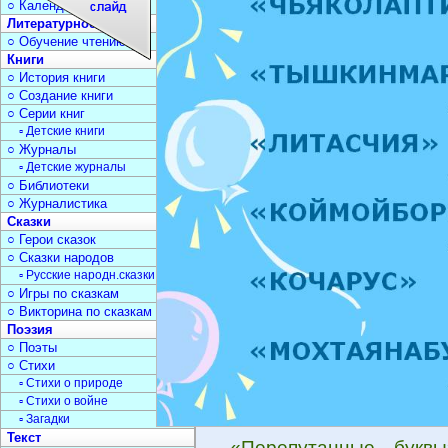
○ Календарь дат
Литературное чтение
○ Обучение чтению
Книги
○ История книги
○ Создание книги
○ Серии книг
▫ Детские книги
○ Журналы
▫ Детские журналы
○ Библиотеки
○ Журналистика
Сказки
○ Герои сказок
○ Сказки народов
▫ Русские народн.сказки
○ Игры по сказкам
○ Викторина по сказкам
Поэзия
○ Поэты
○ Стихи
▫ Стихи о природе
▫ Стихи о войне
▫ Загадки
Текст
«Перепутанные букв