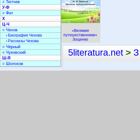
○ Тютчев
У-Ф
○ Фет
Х
Ц-Ч
○ Чехов
«Великие
путешественники»
▫ Биография Чехова
Зощенко
▫ Рассказы Чехова
○ Чёрный
5literatura.net
>
З
○ Чуковский
Ш-Я
○ Шолохов