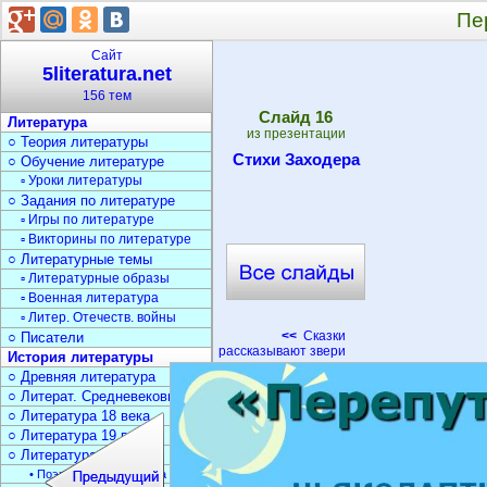
Пе
Сайт
5literatura.net
156 тем
Cлайд
16
Литература
из презентации
○ Теория литературы
Стихи Заходера
○ Обучение литературе
▫ Уроки литературы
○ Задания по литературе
▫ Игры по литературе
▫ Викторины по литературе
○ Литературные темы
▫ Литературные образы
▫ Военная литература
▫ Литер. Отечеств. войны
<<
Сказки
○ Писатели
рассказывают звери
История литературы
○ Древняя литература
○ Литерат. Средневековья
○ Литература 18 века
○ Литература 19 века
○ Литература 20 века
• Поэзия Серебрян. века