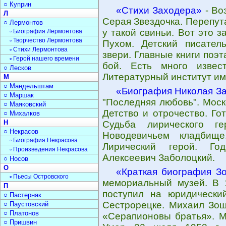
○ Куприн
«Стихи Заходера»
- Во
Л
Серая Звездочка. Перепут
○ Лермонтов
у такой свиньи. Вот это з
▫ Биография Лермонтова
▫ Творчество Лермонтова
Пухом. Детский писател
▫ Стихи Лермонтова
звери. Главные книги поэ
▫ Герой нашего времени
бой. Есть много извес
○ Лесков
Литературный институт име
М
○ Мандельштам
«Биография Николая З
○ Маршак
"Последняя любовь". Моск
○ Маяковский
Детство и отрочество. Го
○ Михалков
Н
Судьба лирического г
○ Некрасов
Новодевичьем кладбище
▫ Биография Некрасова
Лирический герой. Го
▫ Произведения Некрасова
Алексеевич Заболоцкий.
○ Носов
О
«Краткая биография З
▫ Пьесы Островского
мемориальный музей. В 1
П
поступил на юридически
○ Пастернак
Сестрорецке. Михаил Зощ
○ Паустовский
○ Платонов
«Серапионовы братья». М
○ Пришвин