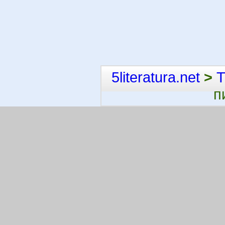
5literatura.net
>
Т
п