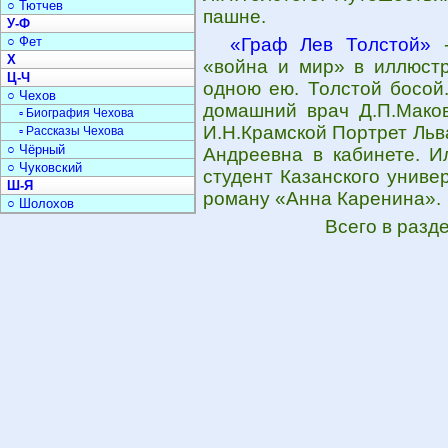
○ Тютчев
пашне.
У-Ф
○ Фет
«Граф Лев Толстой»
-
Х
«война и мир» в иллюстр
Ц-Ч
одною ею. Толстой босой.
○ Чехов
домашний врач Д.П.Маков
▫ Биография Чехова
И.Н.Крамской Портрет Льв
▫ Рассказы Чехова
○ Чёрный
Андреевна в кабинете. Ил
○ Чуковский
студент Казанского униве
Ш-Я
роману «Анна Каренина».
○ Шолохов
Всего в разд