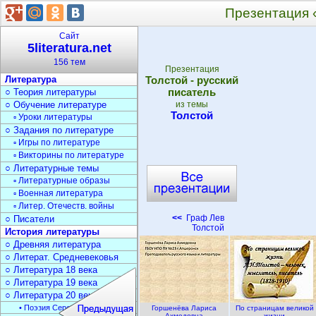
Презентация «
Сайт
5literatura.net
156 тем
Презентация
Литература
Толстой - русский
писатель
○ Теория литературы
○ Обучение литературе
из темы
Толстой
▫ Уроки литературы
○ Задания по литературе
▫ Игры по литературе
▫ Викторины по литературе
○ Литературные темы
▫ Литературные образы
▫ Военная литература
▫ Литер. Отечеств. войны
<<
Граф Лев
○ Писатели
Толстой
История литературы
○ Древняя литература
○ Литерат. Средневековья
○ Литература 18 века
○ Литература 19 века
○ Литература 20 века
• Поэзия Серебрян. века
Горшенёва Лариса
По страницам великой
Ахмедовна
жизни