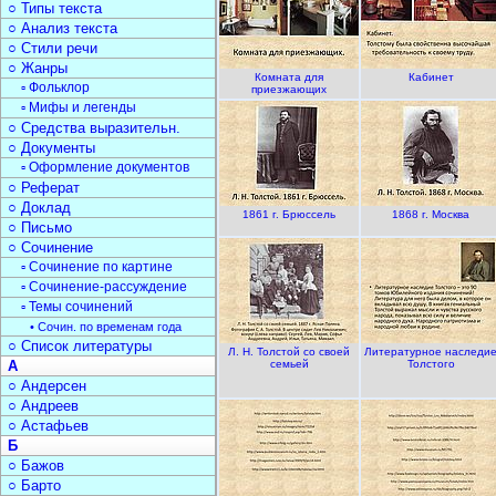
○ Типы текста
○ Анализ текста
○ Стили речи
○ Жанры
Комната для
Кабинет
▫ Фольклор
приезжающих
▫ Мифы и легенды
○ Средства выразительн.
○ Документы
▫ Оформление документов
○ Реферат
○ Доклад
1861 г. Брюссель
1868 г. Москва
○ Письмо
○ Сочинение
▫ Сочинение по картине
▫ Сочинение-рассуждение
▫ Темы сочинений
• Сочин. по временам года
○ Список литературы
Л. Н. Толстой со своей
Литературное наследи
А
семьей
Толстого
○ Андерсен
○ Андреев
○ Астафьев
Б
○ Бажов
○ Барто