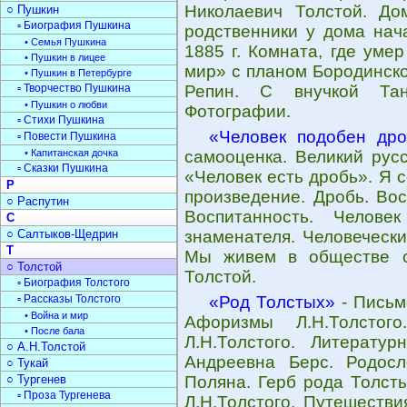
Николаевич Толстой. До
○ Пушкин
▫ Биография Пушкина
родственники у дома нача
• Семья Пушкина
1885 г. Комната, где уме
• Пушкин в лицее
мир» с планом Бородинско
• Пушкин в Петербурге
▫ Творчество Пушкина
Репин. С внучкой Тане
• Пушкин о любви
Фотографии.
▫ Стихи Пушкина
«Человек подобен др
▫ Повести Пушкина
• Капитанская дочка
самооценка. Великий русс
▫ Сказки Пушкина
«Человек есть дробь». Я 
Р
произведение. Дробь. Вос
○ Распутин
Воспитанность. Челове
С
○ Салтыков-Щедрин
знаменателя. Человечески
Т
Мы живем в обществе с
○ Толстой
Толстой.
▫ Биография Толстого
▫ Рассказы Толстого
«Род Толстых»
- Письм
• Война и мир
Афоризмы Л.Н.Толстог
• После бала
Л.Н.Толстого. Литератур
○ А.Н.Толстой
Андреевна Берс. Родосл
○ Тукай
○ Тургенев
Поляна. Герб рода Толсты
▫ Проза Тургенева
Л.Н.Толстого. Путешестви