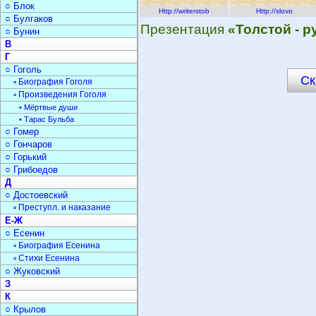
○ Блок
Http://writerstob
Http://slovo
○ Булгаков
Презентация
«Толстой - р
○ Бунин
В
Г
○ Гоголь
Ск
▫ Биография Гоголя
▫ Произведения Гоголя
• Мёртвые души
• Тарас Бульба
○ Гомер
○ Гончаров
○ Горький
○ Грибоедов
Д
○ Достоевский
▫ Преступл. и наказание
Е-Ж
○ Есенин
▫ Биография Есенина
▫ Стихи Есенина
○ Жуковский
З
К
○ Крылов