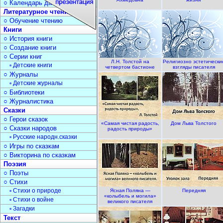
○ Календарь дат
Литературное чтение
○ Обучение чтению
Книги
○ История книги
○ Создание книги
○ Серии книг
Л.Н. Толстой на
Религиозно эстетически
▫ Детские книги
четвертом бастионе
взгляды писателя
○ Журналы
▫ Детские журналы
○ Библиотеки
○ Журналистика
Сказки
○ Герои сказок
«Самая чистая радость,
Дом Льва Толстого
○ Сказки народов
радость природы»
▫ Русские народн.сказки
○ Игры по сказкам
○ Викторина по сказкам
Поэзия
○ Поэты
○ Стихи
▫ Стихи о природе
Ясная Поляна —
Передняя
«колыбель и могила»
▫ Стихи о войне
великого писателя
▫ Загадки
Текст