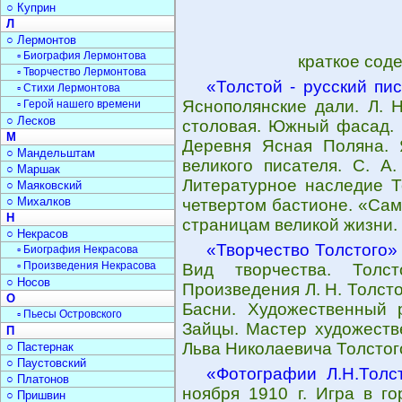
○ Куприн
Л
○ Лермонтов
▫ Биография Лермонтова
краткое сод
▫ Творчество Лермонтова
«Толстой - русский пи
▫ Стихи Лермонтова
Яснополянские дали. Л. Н
▫ Герой нашего времени
○ Лесков
столовая. Южный фасад. 
М
Деревня Ясная Поляна.
○ Мандельштам
великого писателя. С. А
○ Маршак
Литературное наследие То
○ Маяковский
○ Михалков
четвертом бастионе. «Сам
Н
страницам великой жизни.
○ Некрасов
«Творчество Толстого»
▫ Биография Некрасова
▫ Произведения Некрасова
Вид творчества. Толс
○ Носов
Произведения Л. Н. Толстог
О
Басни. Художественный 
▫ Пьесы Островского
Зайцы. Мастер художеств
П
Льва Николаевича Толстог
○ Пастернак
○ Паустовский
«Фотографии Л.Н.Толс
○ Платонов
ноября 1910 г. Игра в го
○ Пришвин