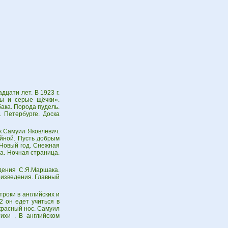
цати лет. В 1923 г.
сы и серые щёчки».
ака. Порода пудель.
. Петербурге. Доска
к Самуил Яковлевич.
ейной. Пусть добрым
. Новый год. Снежная
ца. Ночная страница.
дения С.Я.Маршака.
оизведения. Главный
роки в английских и
2 он едет учиться в
 красный нос. Самуил
ихи . В английском