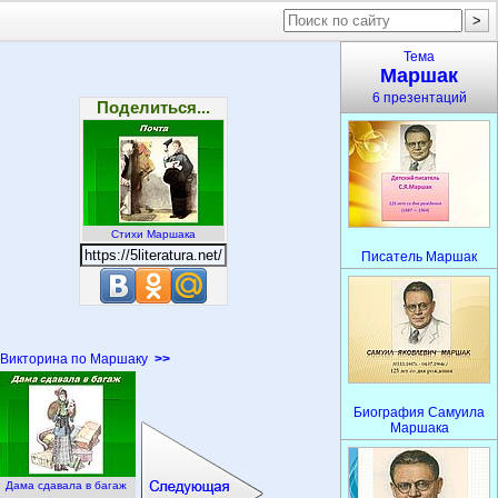
Тема
Маршак
6 презентаций
Поделиться...
Стихи Маршака
Писатель Маршак
Викторина по Маршаку
>>
Биография Самуила
Маршака
Дама сдавала в багаж