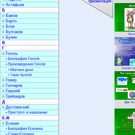
○ Астафьев
Б
○ Бажов
○ Барто
○ Блок
○ Булгаков
Куз
○ Бунин
В
Г
○ Гоголь
▫ Биография Гоголя
▫ Произведения Гоголя
Синяя с
• Мёртвые души
• Тарас Бульба
○ Гомер
○ Гончаров
○ Горький
○ Грибоедов
Д
Две ог
○ Достоевский
▫ Преступл. и наказание
Е-Ж
○ Есенин
▫ Биография Есенина
▫ Стихи Есенина