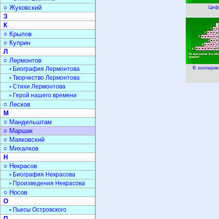
○ Жуковский
Циф
З
К
○ Крылов
○ Куприн
Л
○ Лермонтов
В зоопарке
▫ Биография Лермонтова
▫ Творчество Лермонтова
▫ Стихи Лермонтова
▫ Герой нашего времени
○ Лесков
М
○ Мандельштам
○ Маршак
○ Маяковский
○ Михалков
Н
○ Некрасов
▫ Биография Некрасова
▫ Произведения Некрасова
○ Носов
О
▫ Пьесы Островского
П