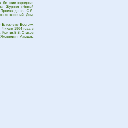
ка. Детские народные
ака. Журнал «Новый
 Произведения С.Я.
стихотворений. Дом,
 Ближнему Востоку.
 4 июля 1964 года в
 Критик В.В. Стасов
 Яковлевич Маршак.