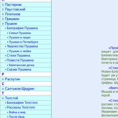
○ Пастернак
○ Паустовский
○ Платонов
○ Пришвин
○ Пушкин
▫ Биография Пушкина
• Семья Пушкина
• Пушкин в лицее
• Пушкин в Петербурге
▫ Творчество Пушкина
«Прои
• Пушкин о любви
пишет для
Библиотек
▫ Стихи Пушкина
Викторина
▫ Повести Пушкина
почета и у
• Капитанская дочка
«Стих
▫ Сказки Пушкина
Робин-Боб
Р
будет ум у
○ Распутин
страница. 
Цифры. Шум
С
«Викт
○ Салтыков-Щедрин
Мышка в н
Т
герой.
○ Толстой
«Стих
▫ Биография Толстого
русских с
▫ Рассказы Толстого
Англию, по
Яковлевич
• Война и мир
фольклоре 
• После бала