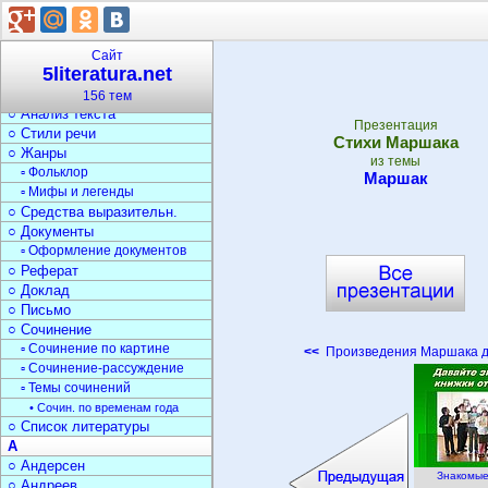
▫ Стихи о природе
▫ Стихи о войне
▫ Загадки
Сайт
5literatura.net
Текст
○ Типы текста
156 тем
○ Анализ текста
Презентация
○ Стили речи
Стихи Маршака
○ Жанры
из темы
▫ Фольклор
Маршак
▫ Мифы и легенды
○ Средства выразительн.
○ Документы
▫ Оформление документов
○ Реферат
○ Доклад
○ Письмо
○ Сочинение
▫ Сочинение по картине
<<
Произведения Маршака д
▫ Сочинение-рассуждение
▫ Темы сочинений
• Сочин. по временам года
○ Список литературы
А
○ Андерсен
Знакомые
○ Андреев