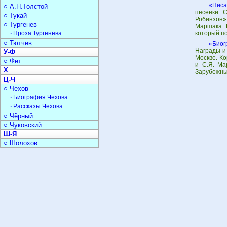
«Писа
○ А.Н.Толстой
песенки. 
○ Тукай
Робинзон»
○ Тургенев
Маршака. 
▫ Проза Тургенева
который п
○ Тютчев
«Биог
Награды и
У-Ф
Москве. Ко
○ Фет
и С.Я. Ма
Х
Зарубежны
Ц-Ч
○ Чехов
▫ Биография Чехова
▫ Рассказы Чехова
○ Чёрный
○ Чуковский
Ш-Я
○ Шолохов