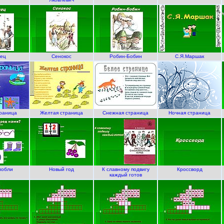
нец
Сенокос
Робин-Бобин
С.Я.Маршак
траница
Желтая страница
Снежная страница
Ночная страница
лобли
Новый год
К славному подвигу
Кроссворд
каждый готов