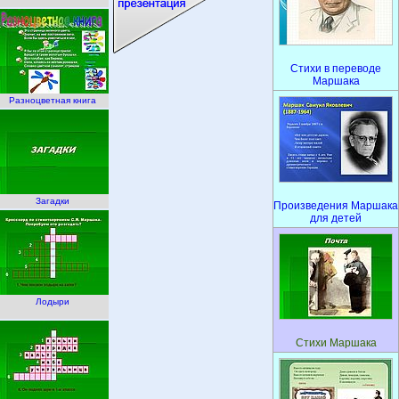
Стихи в переводе
Маршака
Разноцветная книга
Загадки
Произведения Маршака
для детей
Лодыри
Стихи Маршака