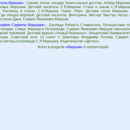
тель Маршак»
- Сказки, песни, загадки. Книги нашего детства. Азбука Марша
Семья Маршака. Детский писатель С.Я.Маршак. Стихи и сказки С.Я.Марш
. Рассказы в стихах. С.Я.Маршак. Герои. Перо. Детские стихи Маршака.
Где обедал воробей. Детский писатель. Викторина. Мистер Твистер. Автор 
остроил Джек. Самуил Яковлевич Маршак.
рафия Самуила Маршака»
- Баллада Роберта Стивенсона. Путешествие по
 премии. Семья. Маршак в Петрограде. Самуил Яковлевич Маршак скончался
рней Чуковский. Детский журнал «Новый Робинзон». Лондонский Университет.
ршак. Советский поэт. 13 сонет У. Шекспира. Владимир Познер. Самуил
е авторы в переводе С.Я Маршака. Издательство «Детгиз».
Всего в разделе
«Маршак»
6 презентаций