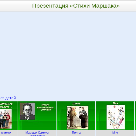
Презентация «Стихи Маршака»
ля детей
 книжки
Маршак Самуил
Почта
Мяч
Яковлевич