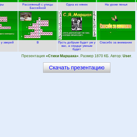
ры
Рассеянный с улицы
Одна из нянек
На уроке пенья
Бассейной
 у зверей
В
Пусть добрым будет ум у
Спасибо за внимание
вас, а сердце умным
будет
Презентация
«Стихи Маршака»
. Размер 1870 КБ. Автор:
User
.
Скачать презентацию