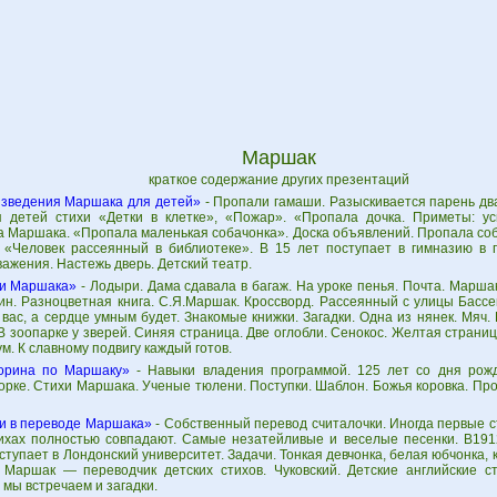
Маршак
краткое содержание других презентаций
зведения Маршака для детей»
- Пропали гамаши. Разыскивается парень двад
 детей стихи «Детки в клетке», «Пожар». «Пропала дочка. Приметы: у
а Маршака. «Пропала маленькая собачонка». Доска объявлений. Пропала соб
 «Человек рассеянный в библиотеке». В 15 лет поступает в гимназию в г
важения. Настежь дверь. Детский театр.
и Маршака»
- Лодыри. Дама сдавала в багаж. На уроке пенья. Почта. Марша
ин. Разноцветная книга. С.Я.Маршак. Кроссворд. Рассеянный с улицы Басс
 вас, а сердце умным будет. Знакомые книжки. Загадки. Одна из нянек. Мяч
В зоопарке у зверей. Синяя страница. Две оглобли. Сенокос. Желтая страни
. К славному подвигу каждый готов.
орина по Маршаку»
- Навыки владения программой. 125 лет со дня рож
орке. Стихи Маршака. Ученые тюлени. Поступки. Шаблон. Божья коровка. Пр
и в переводе Маршака»
- Собственный перевод считалочки. Иногда первые ст
тихах полностью совпадают. Самые незатейливые и веселые песенки. В191
ступает в Лондонский университет. Задачи. Тонкая девчонка, белая юбчонка,
 Маршак — переводчик детских стихов. Чуковский. Детские английские ст
мы встречаем и загадки.