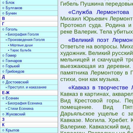
○ Блок
Гибель Пушкина передовые
○ Булгаков
«Служба Лермонтова 
○ Бунин
Михаил Юрьевич Лермонтов
В
Г
Протокол суда. Родина и
○ Гоголь
реке Валерик. Тела убиты
▫ Биография Гоголя
«Великий поэт Лермон
▫ Произведения Гоголя
• Мёртвые души
Ответьте на вопросы. Мих
• Тарас Бульба
художник. Великий русски
○ Гомер
мельницей и скачущей тро
○ Гончаров
выезжающая из деревни. 
○ Горький
○ Грибоедов
памятника Лермонтову в П
Д
стихи, они как музыка.
○ Достоевский
«Кавказ в творчестве
▫ Преступл. и наказание
Е-Ж
Кавказ в картинах, аквар
○ Есенин
Вид Крестовой горы. Пе
▫ Биография Есенина
помещение. Вид Пяти
▫ Стихи Есенина
Дарьяльское ущелье с з
○ Жуковский
Кавказе. Могила. Хребет.
З
К
Валерике. Кавказский вид
○ Крылов