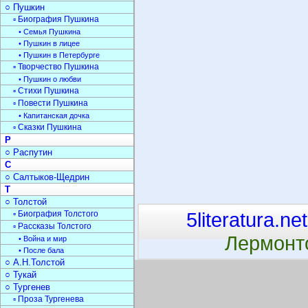
○ Пушкин
▫ Биография Пушкина
• Семья Пушкина
• Пушкин в лицее
• Пушкин в Петербурге
▫ Творчество Пушкина
• Пушкин о любви
▫ Стихи Пушкина
▫ Повести Пушкина
• Капитанская дочка
▫ Сказки Пушкина
Р
○ Распутин
С
○ Салтыков-Щедрин
Т
○ Толстой
5literatura.net
▫ Биография Толстого
▫ Рассказы Толстого
Лермонто
• Война и мир
• После бала
○ А.Н.Толстой
○ Тукай
○ Тургенев
▫ Проза Тургенева