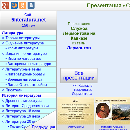
Презентация «С
Сайт
5literatura.net
Презентация
156 тем
Служба
Литература
Лермонтова на
○ Теория литературы
Кавказе
○ Обучение литературе
из темы
Лермонтов
▫ Уроки литературы
○ Задания по литературе
▫ Игры по литературе
▫ Викторины по литературе
○ Литературные темы
▫ Литературные образы
▫ Военная литература
▫ Литер. Отечеств. войны
<<
Кавказ в
творчестве
○ Писатели
Лермонтова
История литературы
○ Древняя литература
○ Литерат. Средневековья
○ Литература 18 века
○ Литература 19 века
○ Литература 20 века
• Поэзия Серебрян. века
Аргументы
Михаил Юрьевич
Лермонтов и Кавказ