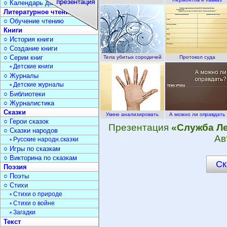
○ Календарь дат
Литературное чтение
○ Обучение чтению
Книги
○ История книги
○ Создание книги
○ Серии книг
Тела убитых сородичей
Протокол суда
▫ Детские книги
○ Журналы
▫ Детские журналы
○ Библиотеки
○ Журналистика
Сказки
Умею анализировать
А можно ли оправдать
○ Герои сказок
Презентация
«Служба Ле
○ Сказки народов
Ав
▫ Русские народн.сказки
○ Игры по сказкам
○ Викторина по сказкам
Ск
Поэзия
○ Поэты
○ Стихи
▫ Стихи о природе
▫ Стихи о войне
▫ Загадки
Текст