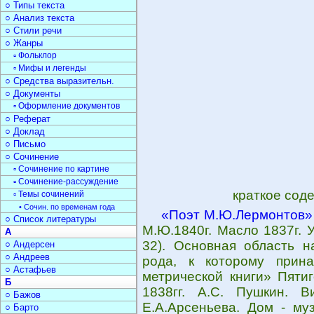
○ Типы текста
○ Анализ текста
○ Стили речи
○ Жанры
▫ Фольклор
▫ Мифы и легенды
○ Средства выразительн.
○ Документы
▫ Оформление документов
○ Реферат
○ Доклад
○ Письмо
○ Сочинение
▫ Сочинение по картине
▫ Сочинение-рассуждение
краткое сод
▫ Темы сочинений
• Сочин. по временам года
«Поэт М.Ю.Лермонтов»
○ Список литературы
М.Ю.1840г. Масло 1837г. 
А
32). Основная область н
○ Андерсен
○ Андреев
рода, к которому прин
○ Астафьев
метрической книги» Пятиг
Б
1838гг. А.С. Пушкин. В
○ Бажов
Е.А.Арсеньева. Дом - му
○ Барто