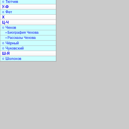
○ Тютчев
У-Ф
○ Фет
Х
Ц-Ч
○ Чехов
▫ Биография Чехова
▫ Рассказы Чехова
○ Чёрный
○ Чуковский
Ш-Я
○ Шолохов