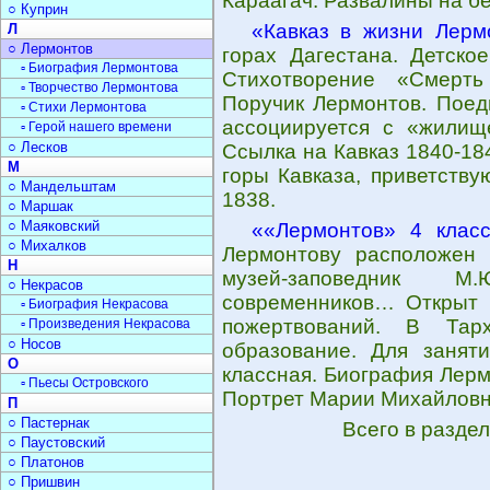
Караагач. Развалины на бе
○ Куприн
«Кавказ в жизни Лерм
Л
○ Лермонтов
горах Дагестана. Детско
▫ Биография Лермонтова
Стихотворение «Смерть
▫ Творчество Лермонтова
Поручик Лермонтов. Поеди
▫ Стихи Лермонтова
ассоциируется с «жилище
▫ Герой нашего времени
○ Лесков
Ссылка на Кавказ 1840-18
М
горы Кавказа, приветству
○ Мандельштам
1838.
○ Маршак
○ Маяковский
««Лермонтов» 4 клас
○ Михалков
Лермонтову расположен 
Н
музей-заповедник М
○ Некрасов
современников… Открыт 1
▫ Биография Некрасова
пожертвований. В Тар
▫ Произведения Некрасова
○ Носов
образование. Для занят
О
классная. Биография Лерм
▫ Пьесы Островского
Портрет Марии Михайловн
П
○ Пастернак
Всего в разде
○ Паустовский
○ Платонов
○ Пришвин