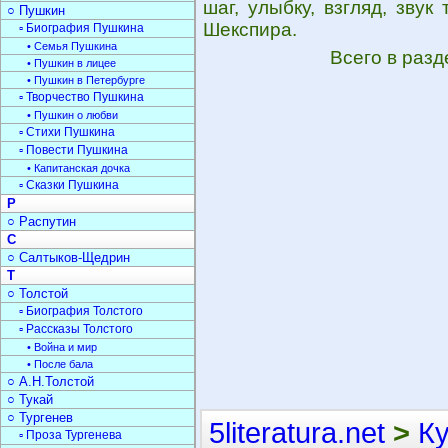
шаг, улыбку, взгляд, зву
○ Пушкин
Шекспира.
▫ Биография Пушкина
• Семья Пушкина
Всего в раз
• Пушкин в лицее
• Пушкин в Петербурге
▫ Творчество Пушкина
• Пушкин о любви
▫ Стихи Пушкина
▫ Повести Пушкина
• Капитанская дочка
▫ Сказки Пушкина
Р
○ Распутин
С
○ Салтыков-Щедрин
Т
○ Толстой
▫ Биография Толстого
▫ Рассказы Толстого
• Война и мир
• После бала
○ А.Н.Толстой
○ Тукай
○ Тургенев
5literatura.net
>
К
▫ Проза Тургенева