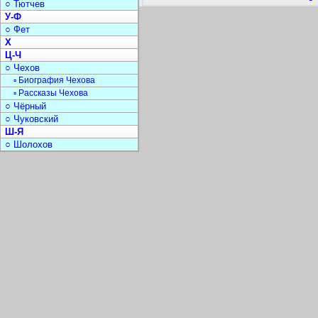
○ Тютчев
У-Ф
○ Фет
Х
Ц-Ч
○ Чехов
▫ Биография Чехова
▫ Рассказы Чехова
○ Чёрный
○ Чуковский
Ш-Я
○ Шолохов