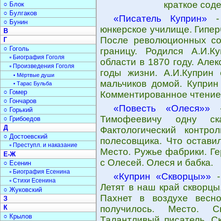
краткое сод
○ Блок
○ Булгаков
«Писатель Куприн»
- 
○ Бунин
юнкерское училище. Гипер
В
После революционных со
Г
○ Гоголь
границу. Родился А.И.К
▫ Биография Гоголя
области в 1870 году. Але
▫ Произведения Гоголя
годы жизни. А.И.Куприн
• Мёртвые души
мальчиков домой. Куприн
• Тарас Бульба
○ Гомер
Комментированное чтение
○ Гончаров
«Повесть «Олеся»»
-
○ Горький
Тимофеевичу одну ск
○ Грибоедов
Д
Фактологический контро
○ Достоевский
полесовщика. Что остави
▫ Преступл. и наказание
Место. Ружье фабрики. Г
Е-Ж
с Олесей. Олеся и бабка.
○ Есенин
▫ Биография Есенина
«Куприн «Скворцы»»
-
▫ Стихи Есенина
Летят в наш край скворцы.
○ Жуковский
Пахнет в воздухе весн
З
К
получилось. Место. С
○ Крылов
Талантливый писатель. Ск