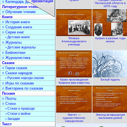
○ Календарь дат
Пензенской области в
Литературное чтение
1870 году
○ Обучение чтению
Книги
○ История книги
○ Создание книги
○ Серии книг
▫ Детские книги
Юнкера
Куприн в разные годы
Александровского
жизни
○ Журналы
училища
▫ Детские журналы
○ Библиотеки
○ Журналистика
Сказки
○ Герои сказок
○ Сказки народов
▫ Русские народн.сказки
Какие произведения
Белый пудель
○ Игры по сказкам
Куприна вам известны
○ Викторина по сказкам
Поэзия
○ Поэты
○ Стихи
▫ Стихи о природе
▫ Стихи о войне
Эпитет —
Эпизод возвращения
художественное
мальчиков домой
▫ Загадки
определение
Текст