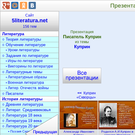
Презент
Сайт
5literatura.net
156 тем
Презентация
Литература
Писатель Куприн
○ Теория литературы
из темы
○ Обучение литературе
Куприн
▫ Уроки литературы
○ Задания по литературе
▫ Игры по литературе
▫ Викторины по литературе
○ Литературные темы
▫ Литературные образы
▫ Военная литература
▫ Литер. Отечеств. войны
<<
Куприн
○ Писатели
«Скворцы»
История литературы
○ Древняя литература
○ Литерат. Средневековья
○ Литература 18 века
○ Литература 19 века
○ Литература 20 века
• Поэзия Серебрян. века
Александр Иванович
Родился А.И.Куприн в
Куприн
городке Норовчат