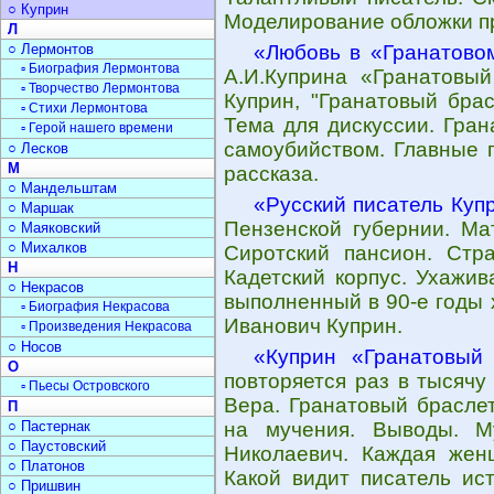
○ Куприн
Моделирование обложки п
Л
○ Лермонтов
«Любовь в «Гранатово
▫ Биография Лермонтова
А.И.Куприна «Гранатовый
▫ Творчество Лермонтова
Куприн, "Гранатовый бра
▫ Стихи Лермонтова
Тема для дискуссии. Гран
▫ Герой нашего времени
самоубийством. Главные 
○ Лесков
М
рассказа.
○ Мандельштам
«Русский писатель Куп
○ Маршак
Пензенской губернии. Мат
○ Маяковский
○ Михалков
Сиротский пансион. Стра
Н
Кадетский корпус. Ухажив
○ Некрасов
выполненный в 90-е годы 
▫ Биография Некрасова
Иванович Куприн.
▫ Произведения Некрасова
○ Носов
«Куприн «Гранатовый
О
повторяется раз в тысячу 
▫ Пьесы Островского
Вера. Гранатовый браслет
П
○ Пастернак
на мучения. Выводы. М
○ Паустовский
Николаевич. Каждая женщ
○ Платонов
Какой видит писатель ис
○ Пришвин