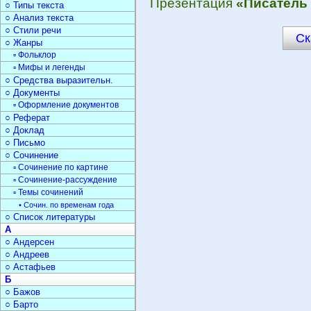
Презентация
«Писатель
○ Типы текста
○ Анализ текста
○ Стили речи
Ск
○ Жанры
▫ Фольклор
▫ Мифы и легенды
○ Средства выразительн.
○ Документы
▫ Оформление документов
○ Реферат
○ Доклад
○ Письмо
○ Сочинение
▫ Сочинение по картине
▫ Сочинение-рассуждение
▫ Темы сочинений
• Сочин. по временам года
○ Список литературы
А
○ Андерсен
○ Андреев
○ Астафьев
Б
○ Бажов
○ Барто