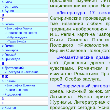
Проблема изучения Инте
○ Блок
модификации жанров. Науч
○ Булгаков
○ Бунин
«Литература 17 века
В
Сатирические произведен
Г
тме незнания любим пр
○ Гоголь
традиции «добрословия» 
▫ Биография Гоголя
▫ Произведения Гоголя
И.Е. Репин, картина "Зап
• Мёртвые души
Стихи Симеона Полоцко
• Тарас Бульба
Полоцкого «Рифмология
○ Гомер
Вирши Симеона Полоцкого
○ Гончаров
○ Горький
«Романтические драм
○ Грибоедов
лоб. Душевная драма ч
Д
чувствами. Романтизм и
○ Достоевский
▫ Преступл. и наказание
искусстве. Романтики. Пр
Е-Ж
герой. Особая заслуга.
○ Есенин
«Современный литерат
▫ Биография Есенина
▫ Стихи Есенина
среда. Книжный рынок. Э
○ Жуковский
Латынина. Нужна крити
З
Журналы. Литературная с
К
происходит сегодня. Ясна
○ Крылов