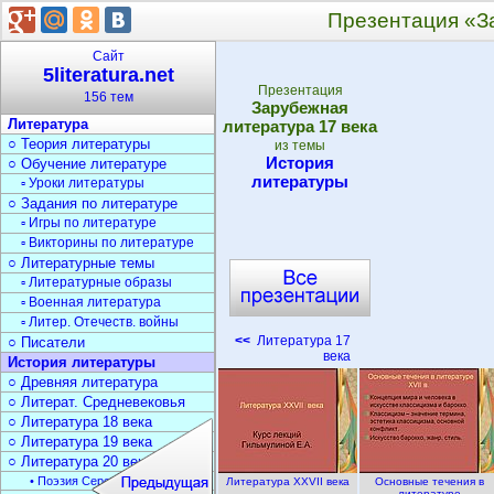
Презентация «З
Сайт
5literatura.net
Презентация
156 тем
Зарубежная
Литература
литература 17 века
○ Теория литературы
из темы
История
○ Обучение литературе
литературы
▫ Уроки литературы
○ Задания по литературе
▫ Игры по литературе
▫ Викторины по литературе
○ Литературные темы
▫ Литературные образы
▫ Военная литература
▫ Литер. Отечеств. войны
<<
Литература 17
○ Писатели
века
История литературы
○ Древняя литература
○ Литерат. Средневековья
○ Литература 18 века
○ Литература 19 века
○ Литература 20 века
• Поэзия Серебрян. века
Литература XXVII века
Основные течения в
литературе