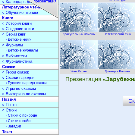
○ Календарь дат
Литературное чтение
○ Обучение чтению
Книги
○ История книги
○ Создание книги
○ Серии книг
Краеугольный камень
Патетический язык
▫ Детские книги
○ Журналы
▫ Детские журналы
○ Библиотеки
○ Журналистика
Сказки
Жан Расин
Трагедия Расина
○ Герои сказок
○ Сказки народов
Презентация
«Зарубежна
▫ Русские народн.сказки
○ Игры по сказкам
○ Викторина по сказкам
Поэзия
Ск
○ Поэты
○ Стихи
▫ Стихи о природе
▫ Стихи о войне
▫ Загадки
Текст