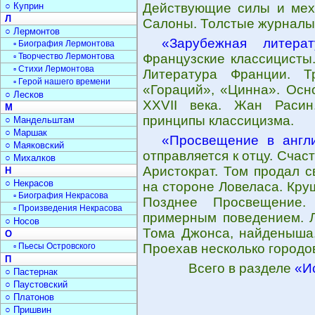
○ Куприн
Действующие силы и мех
Л
Салоны. Толстые журналы
○ Лермонтов
«Зарубежная литера
▫ Биография Лермонтова
▫ Творчество Лермонтова
Французские классицисты.
▫ Стихи Лермонтова
Литература Франции. Тр
▫ Герой нашего времени
«Гораций», «Цинна». Осн
○ Лесков
XXVII века. Жан Расин
М
принципы классицизма.
○ Мандельштам
○ Маршак
«Просвещение в англи
○ Маяковский
отправляется к отцу. Счас
○ Михалков
Аристократ. Том продал 
Н
○ Некрасов
на стороне Ловеласа. Кру
▫ Биография Некрасова
Позднее Просвещение.
▫ Произведения Некрасова
примерным поведением. Л
○ Носов
Тома Джонса, найденыша.
О
▫ Пьесы Островского
Проехав несколько городов
П
Всего в разделе
«И
○ Пастернак
○ Паустовский
○ Платонов
○ Пришвин