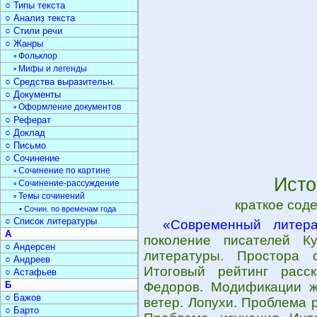
○ Типы текста
○ Анализ текста
○ Стили речи
○ Жанры
▫ Фольклор
▫ Мифы и легенды
○ Средства выразительн.
○ Документы
▫ Оформление документов
○ Реферат
○ Доклад
○ Письмо
○ Сочинение
▫ Сочинение по картине
Исто
▫ Сочинение-рассуждение
▫ Темы сочинений
краткое сод
• Сочин. по временам года
○ Список литературы
«Современный литер
А
поколение писателей К
○ Андерсен
литературы. Простора 
○ Андреев
Итоговый рейтинг расск
○ Астафьев
Б
Федоров. Модификации ж
○ Бажов
ветер. Лопухи. Проблема 
○ Барто