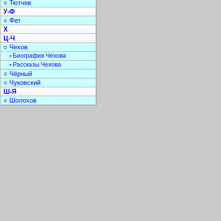
○ Тютчев
У-Ф
○ Фет
Х
Ц-Ч
○ Чехов
▫ Биография Чехова
▫ Рассказы Чехова
○ Чёрный
○ Чуковский
Ш-Я
○ Шолохов