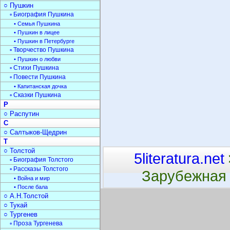
○ Пушкин
▫ Биография Пушкина
• Семья Пушкина
• Пушкин в лицее
• Пушкин в Петербурге
▫ Творчество Пушкина
• Пушкин о любви
▫ Стихи Пушкина
▫ Повести Пушкина
• Капитанская дочка
▫ Сказки Пушкина
Р
○ Распутин
С
○ Салтыков-Щедрин
Т
○ Толстой
5literatura.net
▫ Биография Толстого
▫ Рассказы Толстого
Зарубежная 
• Война и мир
• После бала
○ А.Н.Толстой
○ Тукай
○ Тургенев
▫ Проза Тургенева