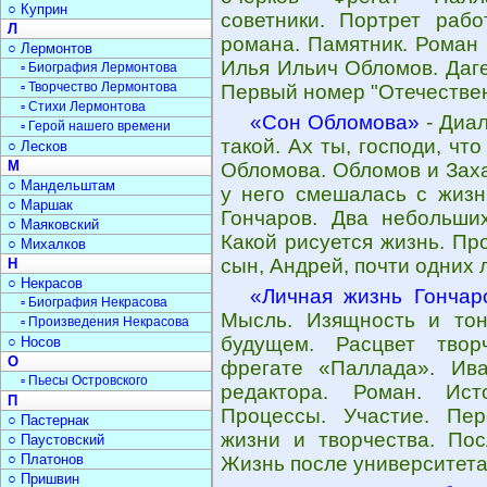
○ Куприн
советники. Портрет рабо
Л
романа. Памятник. Роман
○ Лермонтов
Илья Ильич Обломов. Даге
▫ Биография Лермонтова
▫ Творчество Лермонтова
Первый номер "Отечествен
▫ Стихи Лермонтова
«Сон Обломова»
- Диал
▫ Герой нашего времени
такой. Ах ты, господи, что
○ Лесков
М
Обломова. Обломов и Заха
○ Мандельштам
у него смешалась с жизн
○ Маршак
Гончаров. Два небольши
○ Маяковский
Какой рисуется жизнь. Пр
○ Михалков
сын, Андрей, почти одних 
Н
○ Некрасов
«Личная жизнь Гончар
▫ Биография Некрасова
Мысль. Изящность и тон
▫ Произведения Некрасова
будущем. Расцвет твор
○ Носов
О
фрегате «Паллада». Ива
▫ Пьесы Островского
редактора. Роман. Ист
П
Процессы. Участие. Пе
○ Пастернак
жизни и творчества. Пос
○ Паустовский
○ Платонов
Жизнь после университета
○ Пришвин