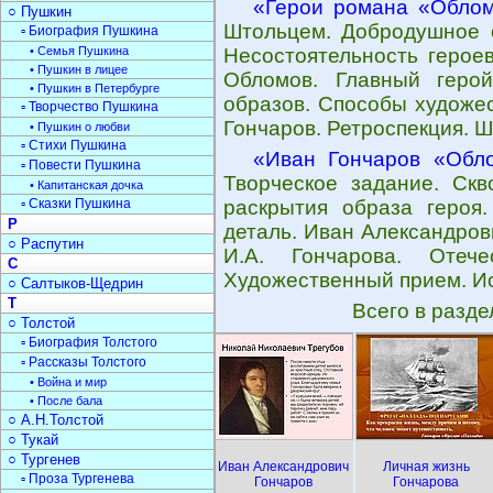
«Герои романа «Обло
○ Пушкин
Штольцем. Добродушное о
▫ Биография Пушкина
• Семья Пушкина
Несостоятельность героев
• Пушкин в лицее
Обломов. Главный геро
• Пушкин в Петербурге
образов. Способы художе
▫ Творчество Пушкина
Гончаров. Ретроспекция. Ш
• Пушкин о любви
▫ Стихи Пушкина
«Иван Гончаров «Обл
▫ Повести Пушкина
Творческое задание. Скв
• Капитанская дочка
▫ Сказки Пушкина
раскрытия образа героя
Р
деталь. Иван Александров
○ Распутин
И.А. Гончарова. Отече
С
Художественный прием. И
○ Салтыков-Щедрин
Т
Всего в разд
○ Толстой
▫ Биография Толстого
▫ Рассказы Толстого
• Война и мир
• После бала
○ А.Н.Толстой
○ Тукай
○ Тургенев
Иван Александрович
Личная жизнь
▫ Проза Тургенева
Гончаров
Гончарова