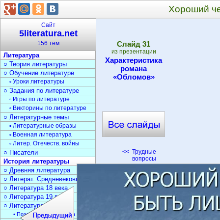
Хороший че
Сайт
5literatura.net
156 тем
Cлайд
31
из презентации
Литература
Характеристика
○ Теория литературы
романа
○ Обучение литературе
«Обломов»
▫ Уроки литературы
○ Задания по литературе
▫ Игры по литературе
▫ Викторины по литературе
○ Литературные темы
▫ Литературные образы
▫ Военная литература
▫ Литер. Отечеств. войны
<<
Трудные
○ Писатели
вопросы
История литературы
○ Древняя литература
○ Литерат. Средневековья
○ Литература 18 века
○ Литература 19 века
○ Литература 20 века
• Поэзия Серебрян. века