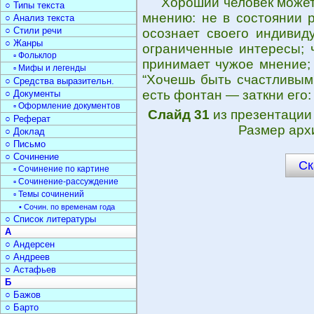
Хороший человек может
○ Типы текста
мнению: не в состоянии р
○ Анализ текста
○ Стили речи
осознает своего индивид
○ Жанры
ограниченные интересы; 
▫ Фольклор
принимает чужое мнение; 
▫ Мифы и легенды
“Хочешь быть счастливым 
○ Средства выразительн.
есть фонтан — заткни его:
○ Документы
▫ Оформление документов
Слайд 31
из презентаци
○ Реферат
Размер арх
○ Доклад
○ Письмо
○ Сочинение
Ск
▫ Сочинение по картине
▫ Сочинение-рассуждение
▫ Темы сочинений
• Сочин. по временам года
○ Список литературы
А
○ Андерсен
○ Андреев
○ Астафьев
Б
○ Бажов
○ Барто