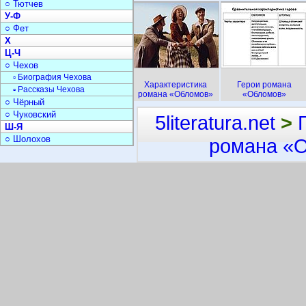
○ Тютчев
У-Ф
○ Фет
Х
Ц-Ч
○ Чехов
▫ Биография Чехова
Характеристика
Герои романа
▫ Рассказы Чехова
романа «Обломов»
«Обломов»
○ Чёрный
○ Чуковский
5literatura.net
>
Ш-Я
○ Шолохов
романа «