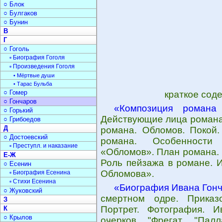
○ Блок
○ Булгаков
○ Бунин
В
Г
○ Гоголь
▫ Биография Гоголя
▫ Произведения Гоголя
• Мёртвые души
• Тарас Бульба
○ Гомер
краткое сод
○ Гончаров
«Композиция романа
○ Горький
Действующие лица романа.
○ Грибоедов
Д
романа. Обломов. Покой.
○ Достоевский
романа. Особенности
▫ Преступл. и наказание
«Обломов». План романа. 
Е-Ж
Роль пейзажа в романе. 
○ Есенин
Обломова».
▫ Биография Есенина
▫ Стихи Есенина
«Биография Ивана Гон
○ Жуковский
смертном одре. Приказ
З
Портрет. Фотография. И
К
○ Крылов
очерков "Фрегат "Пал