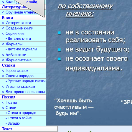
○ Календарь дат
Литературное чтение
○ Обучение чтению
Книги
○ История книги
○ Создание книги
○ Серии книг
▫ Детские книги
○ Журналы
▫ Детские журналы
○ Библиотеки
○ Журналистика
Сказки
○ Герои сказок
○ Сказки народов
▫ Русские народн.сказки
○ Игры по сказкам
○ Викторина по сказкам
Поэзия
○ Поэты
○ Стихи
▫ Стихи о природе
▫ Стихи о войне
▫ Загадки
Текст