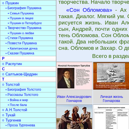
творчества. Начало творче
○ Пушкин
▫ Биография Пушкина
«Сон Обломова»
- Ах 
• Семья Пушкина
такая. Диалог. Мягкий ум.
• Пушкин в лицее
рисуется жизнь. Иван Ал
• Пушкин в Петербурге
▫ Творчество Пушкина
сын, Андрей, почти одних
• Пушкин о любви
тень Обломова. Сон Облом
▫ Стихи Пушкина
такой. Два небольших фра
▫ Повести Пушкина
сна. Обломов и Захар. О д
• Капитанская дочка
▫ Сказки Пушкина
Всего в разд
Р
○ Распутин
С
○ Салтыков-Щедрин
Т
○ Толстой
▫ Биография Толстого
▫ Рассказы Толстого
Иван Александрович
Личная жизнь
• Война и мир
Гончаров
Гончарова
• После бала
○ А.Н.Толстой
○ Тукай
○ Тургенев
▫ Проза Тургенева