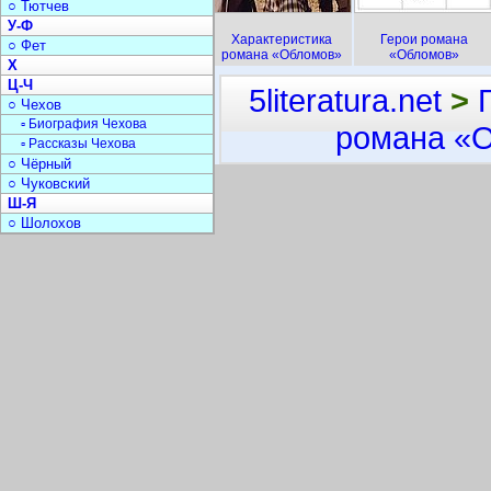
○ Тютчев
У-Ф
Характеристика
Герои романа
○ Фет
романа «Обломов»
«Обломов»
Х
Ц-Ч
5literatura.net
>
○ Чехов
▫ Биография Чехова
романа «
▫ Рассказы Чехова
○ Чёрный
○ Чуковский
Ш-Я
○ Шолохов