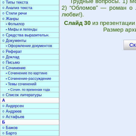
Трудные вопросы. 1) М
○ Типы текста
2) “Обломов” — роман о 
○ Анализ текста
○ Стили речи
любви!).
○ Жанры
Слайд 30
из презентаци
▫ Фольклор
Размер арх
▫ Мифы и легенды
○ Средства выразительн.
○ Документы
Ск
▫ Оформление документов
○ Реферат
○ Доклад
○ Письмо
○ Сочинение
▫ Сочинение по картине
▫ Сочинение-рассуждение
▫ Темы сочинений
• Сочин. по временам года
○ Список литературы
А
○ Андерсен
○ Андреев
○ Астафьев
Б
○ Бажов
○ Барто