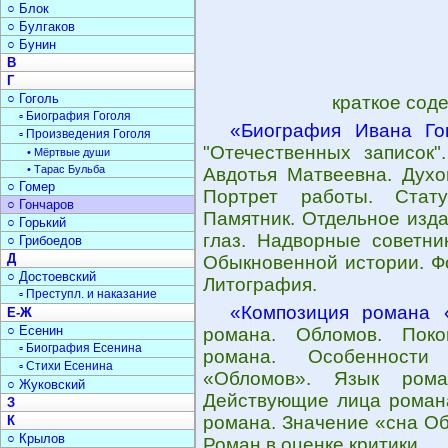
○ Блок
○ Булгаков
○ Бунин
В
Г
○ Гоголь
краткое сод
▫ Биография Гоголя
«Биография Ивана Го
▫ Произведения Гоголя
"Отечественных записок"
• Мёртвые души
• Тарас Бульба
Авдотья Матвеевна. Духо
○ Гомер
Портрет работы. Стату
○ Гончаров
Памятник. Отдельное изда
○ Горький
глаз. Надворные советни
○ Грибоедов
Д
Обыкновенной истории. Ф
○ Достоевский
Литография.
▫ Преступл. и наказание
«Композиция романа 
Е-Ж
○ Есенин
романа. Обломов. Поко
▫ Биография Есенина
романа. Особенности
▫ Стихи Есенина
«Обломов». Язык рома
○ Жуковский
Действующие лица романа
З
романа. Значение «сна Об
К
○ Крылов
Роман в оценке критики.