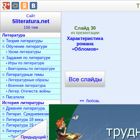
Т
Сайт
5literatura.net
156 тем
Cлайд
30
из презентации
Литература
Характеристика
○ Теория литературы
романа
○ Обучение литературе
«Обломов»
▫ Уроки литературы
○ Задания по литературе
▫ Игры по литературе
▫ Викторины по литературе
○ Литературные темы
▫ Литературные образы
▫ Военная литература
▫ Литер. Отечеств. войны
○ Писатели
<<
Любовь
История литературы
○ Древняя литература
○ Литерат. Средневековья
○ Литература 18 века
○ Литература 19 века
○ Литература 20 века
• Поэзия Серебрян. века