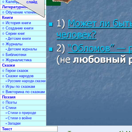
○ Календарь дат
Литературное чтение
○ Обучение чтению
Книги
○ История книги
○ Создание книги
○ Серии книг
▫ Детские книги
○ Журналы
▫ Детские журналы
○ Библиотеки
○ Журналистика
Сказки
○ Герои сказок
○ Сказки народов
▫ Русские народн.сказки
○ Игры по сказкам
○ Викторина по сказкам
Поэзия
○ Поэты
○ Стихи
▫ Стихи о природе
▫ Стихи о войне
▫ Загадки
Текст