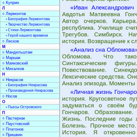
○ Куприн
«Иван Александрович 
Л
Авдотья Матвеевна Гонч
○ Лермонтов
▫ Биография Лермонтова
Автор очерков. Карьер
▫ Творчество Лермонтова
республика. Училище счи
▫ Стихи Лермонтова
Трегубов. Симбирск. На
▫ Герой нашего времени
история. Возвращение к с
○ Лесков
М
«Анализ сна Обломова
○ Мандельштам
Обломова. Что такое
○ Маршак
Синтаксические фигур
○ Маяковский
○ Михалков
Повествование. Синекдо
Н
Лексические средства. Он
○ Некрасов
Анализ эпизода. Моменты 
▫ Биография Некрасова
▫ Произведения Некрасова
«Личная жизнь Гончар
○ Носов
история. Кругосветное п
О
задуматься о своём бу
▫ Пьесы Островского
Гончаров. Образование.
П
Жизнь. Последние годы ж
○ Пастернак
○ Паустовский
Болезнь. Прочное место.
○ Платонов
История. Я откровенно
○ Пришвин