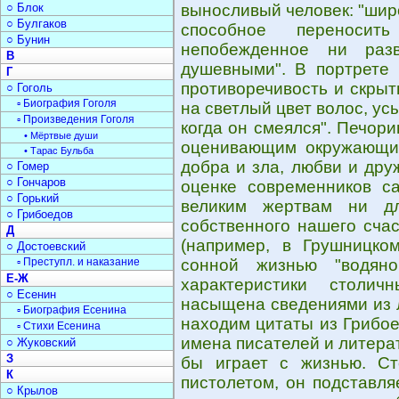
○ Блок
выносливый человек: "шир
○ Булгаков
способное переносит
○ Бунин
непобежденное ни раз
В
душевными". В портрете 
Г
противоречивость и скрыт
○ Гоголь
▫ Биография Гоголя
на светлый цвет волос, ус
▫ Произведения Гоголя
когда он смеялся". Печор
• Мёртвые души
оценивающим окружающи
• Тарас Бульба
добра и зла, любви и дру
○ Гомер
○ Гончаров
оценке современников с
○ Горький
великим жертвам ни дл
○ Грибоедов
собственного нашего счас
Д
(например, в Грушницком
○ Достоевский
▫ Преступл. и наказание
сонной жизнью "водян
Е-Ж
характеристики столич
○ Есенин
насыщена сведениями из л
▫ Биография Есенина
находим цитаты из Грибое
▫ Стихи Есенина
имена писателей и литера
○ Жуковский
З
бы играет с жизнью. С
К
пистолетом, он подставля
○ Крылов