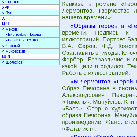
○ Тютчев
Кавказа в романе «Гер
У-Ф
Лермонтов. Творчество 
○ Фет
нашего времени».
Х
Ц-Ч
«Образы героев в «Г
○ Чехов
времени. Подпись к э
▫ Биография Чехова
иллюстраций. Портрет Бэл
▫ Рассказы Чехова
В.А. Серов. Ф.Д. Конст
○ Чёрный
○ Чуковский
Озаглавить эпизоды. Ключе
Ш-Я
Фербер. Безразличие и ск
○ Шолохов
какой цели я родился. Тек
Работа с иллюстрацией.
«М.Лермонтов «Герой 
Образ Печорина в систем
Александрович Печорин
«Тамань». Мануйлов. Книг
«Бэла». Спор о художес
образа Печорина. Мануйл
произведение. Жанр, стил
«Фаталист».