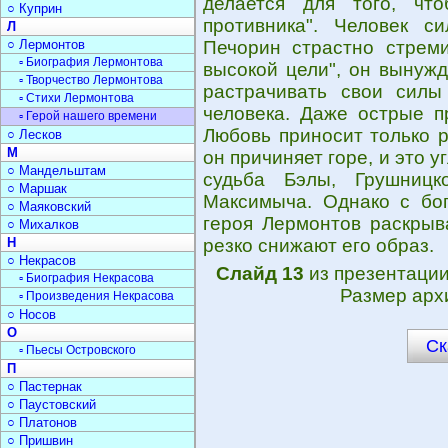
делается для того, чт
○ Куприн
противника". Человек с
Л
○ Лермонтов
Печорин страстно стреми
▫ Биография Лермонтова
высокой цели", он вынуж
▫ Творчество Лермонтова
растрачивать свои силы
▫ Стихи Лермонтова
человека. Даже острые п
▫ Герой нашего времени
Любовь приносит только 
○ Лесков
М
он причиняет горе, и это у
○ Мандельштам
судьба Бэлы, Грушниц
○ Маршак
Максимыча. Однако с бо
○ Маяковский
героя Лермонтов раскрыв
○ Михалков
Н
резко снижают его образ.
○ Некрасов
Слайд 13
из презентаци
▫ Биография Некрасова
Размер арх
▫ Произведения Некрасова
○ Носов
О
Ск
▫ Пьесы Островского
П
○ Пастернак
○ Паустовский
○ Платонов
○ Пришвин