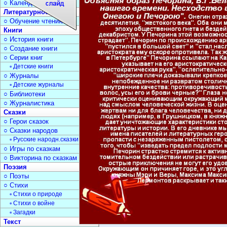
○ Календарь дат
Литературное чтение
○ Обучение чтению
Книги
○ История книги
○ Создание книги
○ Серии книг
▫ Детские книги
○ Журналы
▫ Детские журналы
○ Библиотеки
○ Журналистика
Сказки
○ Герои сказок
○ Сказки народов
▫ Русские народн.сказки
○ Игры по сказкам
○ Викторина по сказкам
Поэзия
○ Поэты
○ Стихи
▫ Стихи о природе
▫ Стихи о войне
▫ Загадки
Текст