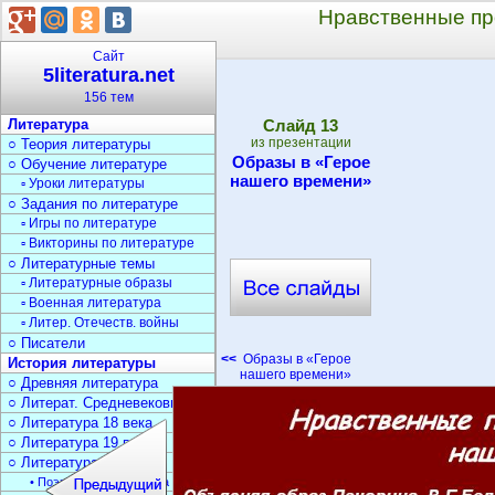
Нравственные пр
Сайт
5literatura.net
156 тем
Литература
Cлайд
13
из презентации
○ Теория литературы
Образы в «Герое
○ Обучение литературе
нашего времени»
▫ Уроки литературы
○ Задания по литературе
▫ Игры по литературе
▫ Викторины по литературе
○ Литературные темы
▫ Литературные образы
▫ Военная литература
▫ Литер. Отечеств. войны
○ Писатели
<<
Образы в «Герое
История литературы
нашего времени»
○ Древняя литература
○ Литерат. Средневековья
○ Литература 18 века
○ Литература 19 века
○ Литература 20 века
• Поэзия Серебрян. века