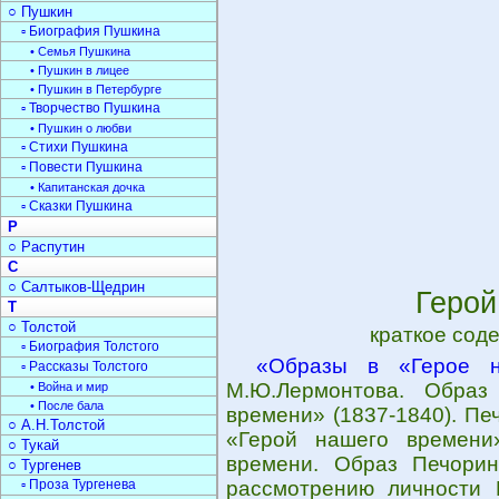
○ Пушкин
▫ Биография Пушкина
• Семья Пушкина
• Пушкин в лицее
• Пушкин в Петербурге
▫ Творчество Пушкина
• Пушкин о любви
▫ Стихи Пушкина
▫ Повести Пушкина
• Капитанская дочка
▫ Сказки Пушкина
Р
○ Распутин
С
○ Салтыков-Щедрин
Герой
Т
○ Толстой
краткое сод
▫ Биография Толстого
«Образы в «Герое н
▫ Рассказы Толстого
М.Ю.Лермонтова. Образ
• Война и мир
• После бала
времени» (1837-1840). Пе
○ А.Н.Толстой
«Герой нашего времени
○ Тукай
времени. Образ Печори
○ Тургенев
▫ Проза Тургенева
рассмотрению личности 