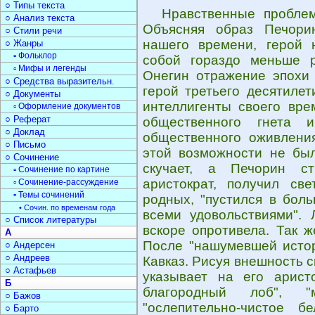
○ Типы текста
Нравственные пробле
○ Анализ текста
Объясняя образ Печорин
○ Стили речи
нашего времени, герой 
○ Жанры
▫ Фольклор
собой гораздо меньше 
▫ Мифы и легенды
Онегин отражение эпохи 
○ Средства выразительн.
герой третьего десятилет
○ Документы
интеллигенты своего вре
▫ Оформление документов
○ Реферат
общественного гнета 
○ Доклад
общественного оживлени
○ Письмо
этой возможности не был
○ Сочинение
скучает, а Печорин ст
▫ Сочинение по картине
аристократ, получил све
▫ Сочинение-рассуждение
▫ Темы сочинений
родных, "пустился в бол
• Сочин. по временам года
всеми удовольствиями". 
○ Список литературы
вскоре опротивела. Так ж
А
После "нашумевшей истор
○ Андерсен
○ Андреев
Кавказ. Рисуя внешность 
○ Астафьев
указывает на его аристо
Б
благородный лоб", "м
○ Бажов
"ослепительно-чистое 
○ Барто