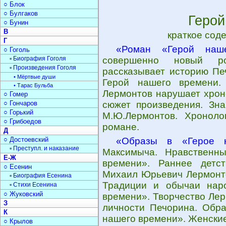
○ Блок
○ Булгаков
Герой
○ Бунин
В
краткое сод
Г
«Роман «Герой наш
○ Гоголь
▫ Биография Гоголя
совершенно новый ро
▫ Произведения Гоголя
рассказывает историю Пе
• Мёртвые души
Герой нашего времени.
• Тарас Бульба
Лермонтов нарушает хрон
○ Гомер
○ Гончаров
сюжет произведения. Зна
○ Горький
М.Ю.Лермонтов. Хроноло
○ Грибоедов
романе.
Д
○ Достоевский
«Образы в «Герое н
▫ Преступл. и наказание
Максимыча. Нравственн
Е-Ж
времени». Раннее детс
○ Есенин
Михаил Юрьевич Лермонто
▫ Биография Есенина
Традиции и обычаи нар
▫ Стихи Есенина
○ Жуковский
времени». Творчество Ле
З
личности Печорина. Обра
К
нашего времени». Женски
○ Крылов