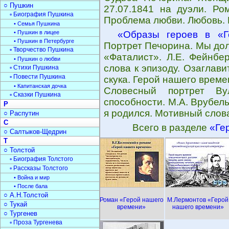
○ Пушкин
27.07.1841 на дуэли. Ро
▫ Биография Пушкина
Проблема любви. Любовь. 
• Семья Пушкина
• Пушкин в лицее
«Образы героев в «Г
• Пушкин в Петербурге
Портрет Печорина. Мы дол
▫ Творчество Пушкина
«Фаталист». Л.Е. Фейнбе
• Пушкин о любви
слова к эпизоду. Озаглав
▫ Стихи Пушкина
▫ Повести Пушкина
скука. Герой нашего време
• Капитанская дочка
Словесный портрет Ву
▫ Сказки Пушкина
способности. М.А. Врубель
Р
я родился. Мотивный слов
○ Распутин
С
Всего в разделе
«Ге
○ Салтыков-Щедрин
Т
○ Толстой
▫ Биография Толстого
▫ Рассказы Толстого
• Война и мир
• После бала
○ А.Н.Толстой
Роман «Герой нашего
М.Лермонтов «Герой
○ Тукай
времени»
нашего времени»
○ Тургенев
▫ Проза Тургенева