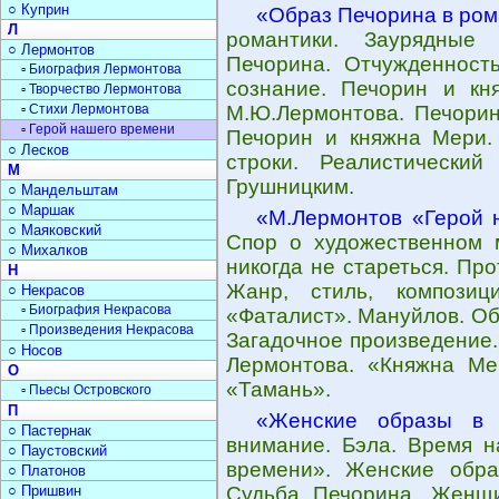
○ Куприн
«Образ Печорина в ро
Л
романтики. Заурядные 
○ Лермонтов
Печорина. Отчужденност
▫ Биография Лермонтова
сознание. Печорин и к
▫ Творчество Лермонтова
▫ Стихи Лермонтова
М.Ю.Лермонтова. Печорин
▫ Герой нашего времени
Печорин и княжна Мери.
○ Лесков
строки. Реалистически
М
Грушницким.
○ Мандельштам
○ Маршак
«М.Лермонтов «Герой 
○ Маяковский
Спор о художественном м
○ Михалков
никогда не стареться. Пр
Н
Жанр, стиль, композиц
○ Некрасов
▫ Биография Некрасова
«Фаталист». Мануйлов. Об
▫ Произведения Некрасова
Загадочное произведение.
○ Носов
Лермонтова. «Княжна Ме
О
«Тамань».
▫ Пьесы Островского
П
«Женские образы в 
○ Пастернак
внимание. Бэла. Время н
○ Паустовский
времени». Женские образ
○ Платонов
○ Пришвин
Судьба Печорина. Женщ