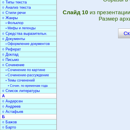
○ Типы текста
○ Анализ текста
Слайд 10
из презентаци
○ Стили речи
○ Жанры
Размер арх
▫ Фольклор
▫ Мифы и легенды
Ск
○ Средства выразительн.
○ Документы
▫ Оформление документов
○ Реферат
○ Доклад
○ Письмо
○ Сочинение
▫ Сочинение по картине
▫ Сочинение-рассуждение
▫ Темы сочинений
• Сочин. по временам года
○ Список литературы
А
○ Андерсен
○ Андреев
○ Астафьев
Б
○ Бажов
○ Барто