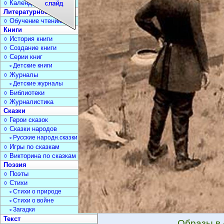
○ Календарь дат
Литературное чтение
○ Обучение чтению
Книги
○ История книги
○ Создание книги
○ Серии книг
▫ Детские книги
○ Журналы
▫ Детские журналы
○ Библиотеки
○ Журналистика
Сказки
○ Герои сказок
○ Сказки народов
▫ Русские народн.сказки
○ Игры по сказкам
○ Викторина по сказкам
Поэзия
○ Поэты
○ Стихи
▫ Стихи о природе
▫ Стихи о войне
▫ Загадки
Текст
Образы в 