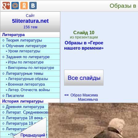
Образы в
Сайт
5literatura.net
156 тем
Cлайд
10
Литература
из презентации
○ Теория литературы
Образы в «Герое
○ Обучение литературе
нашего времени»
▫ Уроки литературы
○ Задания по литературе
▫ Игры по литературе
▫ Викторины по литературе
○ Литературные темы
▫ Литературные образы
▫ Военная литература
▫ Литер. Отечеств. войны
<<
Образ Максима
○ Писатели
Максимыча
История литературы
○ Древняя литература
○ Литерат. Средневековья
○ Литература 18 века
○ Литература 19 века
○ Литература 20 века
• Поэзия Серебрян. века