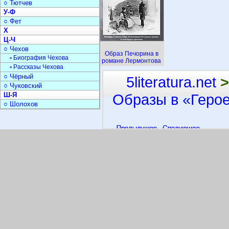
○ Тютчев
У-Ф
○ Фет
Х
Ц-Ч
○ Чехов
Образ Печорина в
▫ Биография Чехова
романе Лермонтова
▫ Рассказы Чехова
○ Чёрный
5literatura.net
>
○ Чуковский
Ш-Я
Образы в «Геро
○ Шолохов