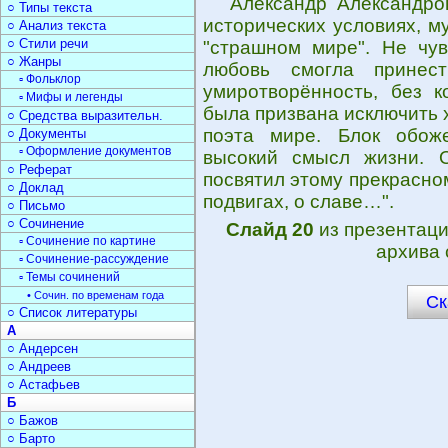
Александр Александро
○ Типы текста
исторических условиях, м
○ Анализ текста
○ Стили речи
"страшном мире". Не чув
○ Жанры
любовь смогла принес
▫ Фольклор
умиротворённость, без 
▫ Мифы и легенды
была призвана исключить 
○ Средства выразительн.
поэта мире. Блок обож
○ Документы
▫ Оформление документов
высокий смысл жизни. О
○ Реферат
посвятил этому прекрасном
○ Доклад
подвигах, о славе…".
○ Письмо
○ Сочинение
Слайд 20
из презентац
▫ Сочинение по картине
архива 
▫ Сочинение-рассуждение
▫ Темы сочинений
• Сочин. по временам года
Ск
○ Список литературы
А
○ Андерсен
○ Андреев
○ Астафьев
Б
○ Бажов
○ Барто