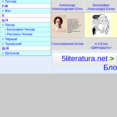
○ Тютчев
Александр
Биография
У-Ф
Александрович Блок
Александра Блока
○ Фет
Х
Ц-Ч
○ Чехов
▫ Биография Чехова
▫ Рассказы Чехова
○ Чёрный
○ Чуковский
Стихотворения Блока
А.А.Блок
«Двенадцать»
Ш-Я
○ Шолохов
5literatura.net
>
Бло