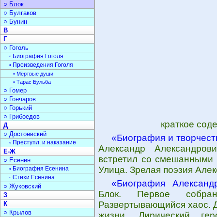
○ Блок
○ Булгаков
○ Бунин
В
Г
○ Гоголь
▫ Биография Гоголя
▫ Произведения Гоголя
• Мёртвые души
• Тарас Бульба
○ Гомер
○ Гончаров
○ Горький
○ Грибоедов
краткое сод
Д
○ Достоевский
«Биография и творчест
▫ Преступл. и наказание
Александр Александров
Е-Ж
встретил со смешанными ч
○ Есенин
Улица. Зрелая поэзия Алек
▫ Биография Есенина
▫ Стихи Есенина
«Биография Александ
○ Жуковский
Блок. Первое собран
З
Развертывающийся хаос. Д
К
○ Крылов
жизни. Лирический гер