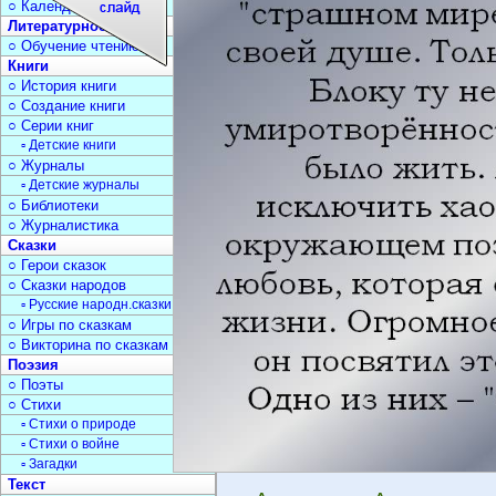
○ Календарь дат
Литературное чтение
○ Обучение чтению
Книги
○ История книги
○ Создание книги
○ Серии книг
▫ Детские книги
○ Журналы
▫ Детские журналы
○ Библиотеки
○ Журналистика
Сказки
○ Герои сказок
○ Сказки народов
▫ Русские народн.сказки
○ Игры по сказкам
○ Викторина по сказкам
Поэзия
○ Поэты
○ Стихи
▫ Стихи о природе
▫ Стихи о войне
▫ Загадки
Текст