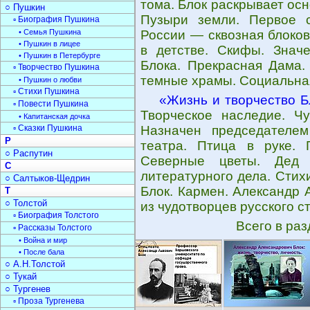
тома. Блок раскрывает ос
○ Пушкин
Пузыри земли. Первое с
▫ Биография Пушкина
• Семья Пушкина
России — сквозная блоков
• Пушкин в лицее
в детстве. Скифы. Знач
• Пушкин в Петербурге
Блока. Прекрасная Дама.
▫ Творчество Пушкина
темные храмы. Социальная
• Пушкин о любви
▫ Стихи Пушкина
«Жизнь и творчество Б
▫ Повести Пушкина
Творческое наследие. Ч
• Капитанская дочка
▫ Сказки Пушкина
Назначен председателем
Р
театра. Птица в руке. 
○ Распутин
Северные цветы. Дед 
С
литературного дела. Стих
○ Салтыков-Щедрин
Блок. Кармен. Александр 
Т
○ Толстой
из чудотворцев русского с
▫ Биография Толстого
Всего в ра
▫ Рассказы Толстого
• Война и мир
• После бала
○ А.Н.Толстой
○ Тукай
○ Тургенев
▫ Проза Тургенева