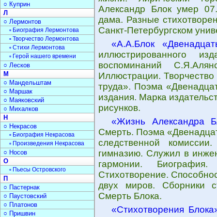
○ Куприн
Александр Блок умер 07.
Л
дама. Разные стихотворен
○ Лермонтов
Санкт-Петербургском унив
▫ Биография Лермонтова
▫ Творчество Лермонтова
«А.А.Блок «Двенадцат
▫ Стихи Лермонтова
иллюстрированного из
▫ Герой нашего времени
воспоминаний С.Я.Алян
○ Лесков
М
Иллюстрации. Творчество 
○ Мандельштам
труда». Поэма «Двенадца
○ Маршак
издания. Марка издательс
○ Маяковский
рисунков.
○ Михалков
Н
«Жизнь Александра Б
○ Некрасов
Смерть. Поэма «Двенадцат
▫ Биография Некрасова
следственной комиссии
▫ Произведения Некрасова
гимназию. Служил в инже
○ Носов
О
гармонии. Биография
▫ Пьесы Островского
Стихотворение. Способнос
П
двух миров. Сборники с
○ Пастернак
Смерть Блока.
○ Паустовский
○ Платонов
«Стихотворения Блока
○ Пришвин