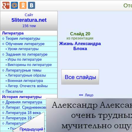
От
Сайт
5literatura.net
156 тем
Литература
Cлайд
20
○ Теория литературы
из презентации
Жизнь Александра
○ Обучение литературе
Блока
▫ Уроки литературы
○ Задания по литературе
▫ Игры по литературе
▫ Викторины по литературе
○ Литературные темы
▫ Литературные образы
▫ Военная литература
▫ Литер. Отечеств. войны
○ Писатели
<<
Лицо
История литературы
○ Древняя литература
○ Литерат. Средневековья
○ Литература 18 века
○ Литература 19 века
○ Литература 20 века
• Поэзия Серебрян. века