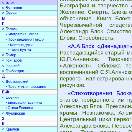
○ Блок
Биография и творчество 
○ Булгаков
Желание. Смерть. Блока о
○ Бунин
объяснение. Книга Блока
В
Г
Чеpезвычайной следств
○ Гоголь
Александр Блок. Стихотво
▫ Биография Гоголя
Блока. Способность.
▫ Произведения Гоголя
• Мёртвые души
«А.А.Блок «Двенадцат
• Тарас Бульба
Распадающийся старый мир
○ Гомер
Ю.П.Анненков. Творчес
○ Гончаров
«Алконост». Обложка пе
○ Горький
○ Грибоедов
воспоминаний С.Я.Алянско
Д
первого иллюстрирован
○ Достоевский
рисунков.
▫ Преступл. и наказание
Е-Ж
«Стихотворения Блока
○ Есенин
этапов пройденного им п
▫ Биография Есенина
Александр Блок. Прекрасн
▫ Стихи Есенина
храмы. Незнакомка. Алек
○ Жуковский
Центральный цикл первог
З
К
Александра Блока. Первое
○ Крылов