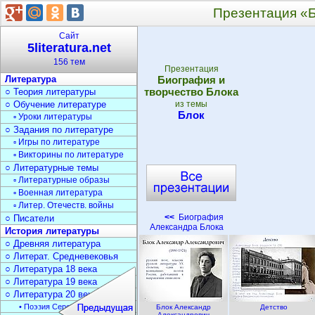
Презентация «Б
Сайт
5literatura.net
156 тем
Презентация
Литература
Биография и
творчество Блока
○ Теория литературы
○ Обучение литературе
из темы
Блок
▫ Уроки литературы
○ Задания по литературе
▫ Игры по литературе
▫ Викторины по литературе
○ Литературные темы
▫ Литературные образы
▫ Военная литература
▫ Литер. Отечеств. войны
<<
Биография
○ Писатели
Александра Блока
История литературы
○ Древняя литература
○ Литерат. Средневековья
○ Литература 18 века
○ Литература 19 века
○ Литература 20 века
• Поэзия Серебрян. века
Блок Александр
Детство
Александрович