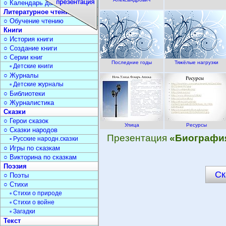
○ Календарь дат
Литературное чтение
○ Обучение чтению
Книги
○ История книги
○ Создание книги
○ Серии книг
Последние годы
Тяжёлые нагрузки
▫ Детские книги
○ Журналы
▫ Детские журналы
○ Библиотеки
○ Журналистика
Сказки
○ Герои сказок
Улица
Ресурсы
○ Сказки народов
Презентация
«Биография
▫ Русские народн.сказки
○ Игры по сказкам
○ Викторина по сказкам
Поэзия
Ск
○ Поэты
○ Стихи
▫ Стихи о природе
▫ Стихи о войне
▫ Загадки
Текст