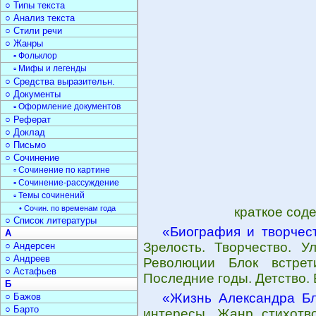
○ Типы текста
○ Анализ текста
○ Стили речи
○ Жанры
▫ Фольклор
▫ Мифы и легенды
○ Средства выразительн.
○ Документы
▫ Оформление документов
○ Реферат
○ Доклад
○ Письмо
○ Сочинение
▫ Сочинение по картине
▫ Сочинение-рассуждение
▫ Темы сочинений
• Сочин. по временам года
краткое сод
○ Список литературы
«Биография и творчес
А
Зрелость. Творчество. У
○ Андерсен
○ Андреев
Революции Блок встрет
○ Астафьев
Последние годы. Детство.
Б
«Жизнь Александра Б
○ Бажов
○ Барто
интересы. Жанр стихотво