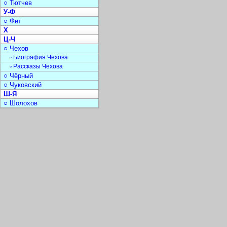
○ Тютчев
У-Ф
○ Фет
Х
Ц-Ч
○ Чехов
▫ Биография Чехова
▫ Рассказы Чехова
○ Чёрный
○ Чуковский
Ш-Я
○ Шолохов