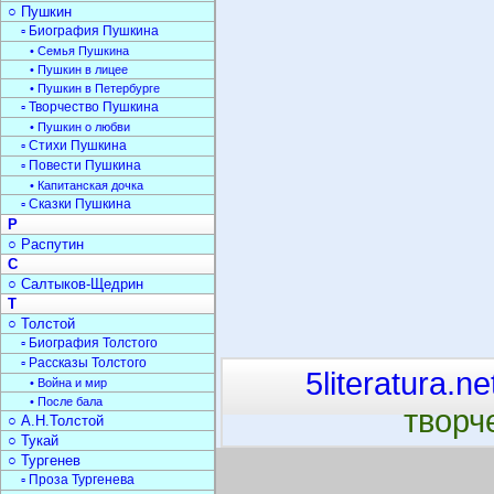
○ Пушкин
▫ Биография Пушкина
• Семья Пушкина
• Пушкин в лицее
• Пушкин в Петербурге
▫ Творчество Пушкина
• Пушкин о любви
▫ Стихи Пушкина
▫ Повести Пушкина
• Капитанская дочка
▫ Сказки Пушкина
Р
○ Распутин
С
○ Салтыков-Щедрин
Т
○ Толстой
▫ Биография Толстого
▫ Рассказы Толстого
5literatura.ne
• Война и мир
• После бала
творч
○ А.Н.Толстой
○ Тукай
○ Тургенев
▫ Проза Тургенева