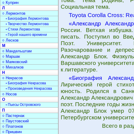
тома. Тема родины, Р
○ Куприн
Социальная тема.
Л
○ Лермонтов
Toyota Corolla Cross: Rea
▫ Биография Лермонтова
«Александр Александ
▫ Творчество Лермонтова
России. Ветхая избушка
▫ Стихи Лермонтова
▫ Герой нашего времени
писать. Поступил во Вве
○ Лесков
Поэт. Университет. 
М
Разочарование и депрес
○ Мандельштам
Александр Блок. Физкул
○ Маршак
○ Маяковский
Варшавского университета
○ Михалков
к литературе.
Н
«Биография Алексан
○ Некрасов
▫ Биография Некрасова
Лирический герой стихо
▫ Произведения Некрасова
юность. Родился в Санк
○ Носов
Александр Александрович 
О
поэт. Последние годы жиз
▫ Пьесы Островского
Александр Блок умер 07.
П
○ Пастернак
Петербургском университе
○ Паустовский
Всего в ра
○ Платонов
○ Пришвин