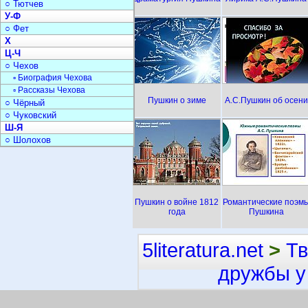
○ Тютчев
У-Ф
○ Фет
Х
Ц-Ч
○ Чехов
▫ Биография Чехова
▫ Рассказы Чехова
Пушкин о зиме
А.С.Пушкин об осени
○ Чёрный
○ Чуковский
Ш-Я
○ Шолохов
Пушкин о войне 1812
Романтические поэм
года
Пушкина
5literatura.net
>
Тв
дружбы у