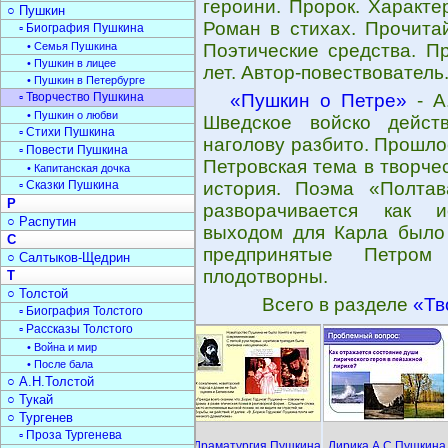
героини. Пророк. Характе
○ Пушкин
Роман в стихах. Прочита
▫ Биография Пушкина
• Семья Пушкина
Поэтические средства. П
• Пушкин в лицее
лет. Автор-повествователь
• Пушкин в Петербурге
▫ Творчество Пушкина
«Пушкин о Петре»
- А
• Пушкин о любви
Шведское войско дейст
▫ Стихи Пушкина
наголову разбито. Прошло
▫ Повести Пушкина
Петровская тема в творче
• Капитанская дочка
▫ Сказки Пушкина
история. Поэма «Полтав
Р
разворачивается как и
○ Распутин
выходом для Карла было 
С
предпринятые Петром
○ Салтыков-Щедрин
плодотворны.
Т
○ Толстой
Всего в разделе
«Тв
▫ Биография Толстого
▫ Рассказы Толстого
• Война и мир
• После бала
○ А.Н.Толстой
○ Тукай
○ Тургенев
▫ Проза Тургенева
Драматургия Пушкина
Лирика А.С.Пушкина