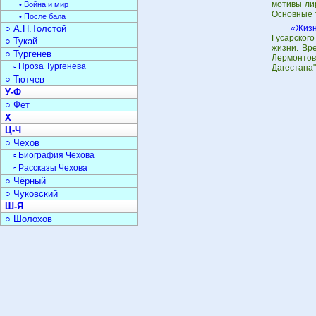
мотивы ли
• Война и мир
Основные 
• После бала
○ А.Н.Толстой
«Жизн
Гусарского
○ Тукай
жизни. Вр
○ Тургенев
Лермонтов
▫ Проза Тургенева
Дагестана"
○ Тютчев
У-Ф
○ Фет
Х
Ц-Ч
○ Чехов
▫ Биография Чехова
▫ Рассказы Чехова
○ Чёрный
○ Чуковский
Ш-Я
○ Шолохов