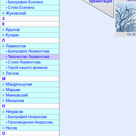
▫ Биография Есенина
▫ Стихи Есенина
○ Жуковский
З
К
○ Крылов
Св. Е
○ Куприн
Л
○ Лермонтов
▫ Биография Лермонтова
▫ Творчество Лермонтова
▫ Стихи Лермонтова
▫ Герой нашего времени
○ Лесков
М
○ Мандельштам
○ Маршак
○ Маяковский
○ Михалков
Н
○ Некрасов
▫ Биография Некрасова
▫ Произведения Некрасова
○ Носов
О