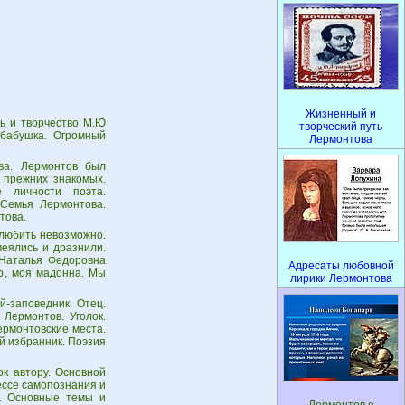
Жизненный и
нь и творчество М.Ю
творческий путь
 бабушка. Огромный
Лермонтова
ва. Лермонтов был
 прежних знакомых.
е личности поэта.
 Семья Лермонтова.
това.
любить невозможно.
меялись и дразнили.
 Наталья Федоровна
Адресаты любовной
р, моя мадонна. Мы
лирики Лермонтова
й-заповедник. Отец.
Лермонтов. Уголок.
ермонтовские места.
й избранник. Поэзия
к автору. Основной
ессе самопознания и
. Основные темы и