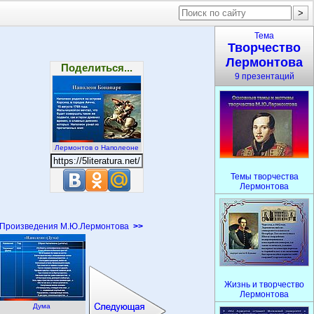
Тема
Творчество
Лермонтова
Поделиться...
9 презентаций
Лермонтов о Наполеоне
Темы творчества
Лермонтова
Произведения М.Ю.Лермонтова
>>
Жизнь и творчество
Лермонтова
Дума