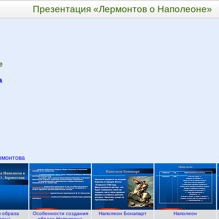
Презентация «Лермонтов о Наполеоне»
е
а
рмонтова
 образа
Особенности создания
Наполеон Бонапарт
Наполеон
еона
образа Наполеона