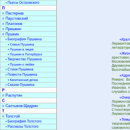
▫ Пьесы Островского
П
○ Пастернак
○ Паустовский
○ Платонов
○ Пришвин
○ Пушкин
▫ Биография Пушкина
«Крат
Лермонтов
• Семья Пушкина
литературн
• Пушкин в лицее
«Жизн
• Пушкин в Петербурге
арестован
▫ Творчество Пушкина
Московск
• Пушкин о любви
Двухмесяч
▫ Стихи Пушкина
Высочайший
▫ Повести Пушкина
«Адре
Романс. В
• Капитанская дочка
Последнее
▫ Сказки Пушкина
Иванова. 
Р
случайно 
○ Распутин
«Очер
С
Лермонтов
○ Салтыков-Щедрин
Пещера. Ле
Стихотвор
Т
Лермонтова
○ Толстой
«Темы
▫ Биография Толстого
творчески
▫ Рассказы Толстого
самовопло