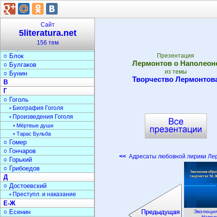
○ Андерсен
○ Андреев
○ Астафьев
Сайт
Б
5literatura.net
○ Бажов
156 тем
○ Барто
○ Блок
Презентация
Лермонтов о Наполеон
○ Булгаков
из темы
○ Бунин
Творчество Лермонтов
В
Г
○ Гоголь
▫ Биография Гоголя
▫ Произведения Гоголя
• Мёртвые души
• Тарас Бульба
○ Гомер
○ Гончаров
<<
Адресаты любовной лирики Ле
○ Горький
○ Грибоедов
Д
○ Достоевский
▫ Преступл. и наказание
Е-Ж
○ Есенин
Эволюция
Напол