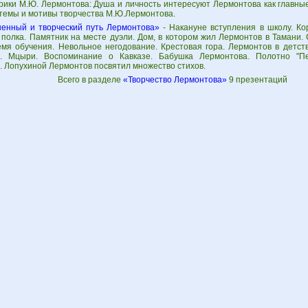
рики М.Ю. Лермонтова: Душа и личность интересуют Лермонтова как главны
темы и мотивы творчества М.Ю.Лермонтова.
енный и творческий путь Лермонтова»
- Накануне вступления в школу. Ко
 полка. Памятник на месте дуэли. Дом, в котором жил Лермонтов в Тамани. 
емя обучения. Невольное негодование. Крестовая гора. Лермонтов в детс
. Мцыри. Воспоминание о Кавказе. Бабушка Лермонтова. Полотно "Пе
. Лопухиной Лермонтов посвятил множество стихов.
Всего в разделе
«Творчество Лермонтова»
9 презентаций