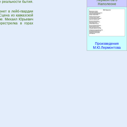
Лермонтов о
е реальности бытия.
Наполеоне
рнет в лейб-гвардии
Сцена из кавказской
тве. Михаил Юрьевич
рестрелка в горах
Произведения
М.Ю.Лермонтова