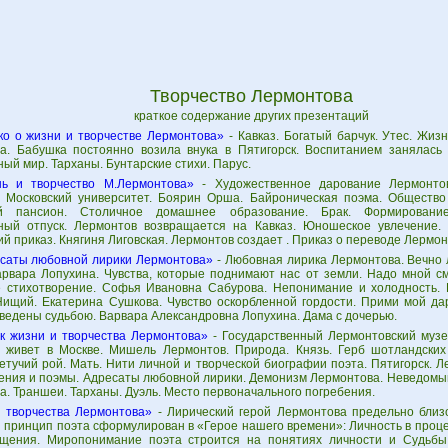
Творчество Лермонтова
краткое содержание других презентаций
ко о жизни и творчестве Лермонтова»
- Кавказ. Богатый барчук. Утес. Жиз
а. Бабушка постоянно возила внука в Пятигорск. Воспитанием занялась
ый мир. Тарханы. Бунтарские стихи. Парус.
ь и творчество М.Лермонтова»
- Художественное дарование Лермонто
. Московский университет. Боярин Орша. Байроническая поэма. Общество
ий пансион. Столичное домашнее образование. Брак. Формировани
ный отпуск. Лермонтов возвращается на Кавказ. Юношеское увлечение.
 приказ. Княгиня Лиговская. Лермонтов создает . Приказ о переводе Лермон
саты любовной лирики Лермонтова»
- Любовная лирика Лермонтова. Вечно 
арвара Лопухина. Чувства, которые поднимают нас от земли. Надо мной с
 стихотворение. Софья Ивановна Сабурова. Непонимание и холодность.
Нищий. Екатерина Сушкова. Чувство оскорбленной гордости. Прими мой да
сведены судьбою. Варвара Александровна Лопухина. Дама с дочерью.
к жизни и творчества Лермонтова»
- Государственный Лермонтовский музе
 живет в Москве. Мишель Лермонтов. Природа. Князь. Герб шотландских 
тучий рой. Мать. Нити личной и творческой биографии поэта. Пятигорск. Л
ения и поэмы. Адресаты любовной лирики. Демонизм Лермонтова. Неведомы
. Траншеи. Тарханы. Дуэль. Место первоначального погребения.
 творчества Лермонтова»
- Лирический герой Лермонтова предельно близо
й принцип поэта сформулирован в «Герое нашего времени»: Личность в проц
щения. Миропонимание поэта строится на понятиях личности и Судьбы