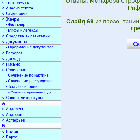
Ответы. Метафора Строф
○ Типы текста
Риф
○ Анализ текста
○ Стили речи
○ Жанры
Слайд 69
из презентаци
▫ Фольклор
пре
▫ Мифы и легенды
○ Средства выразительн.
○ Документы
Ск
▫ Оформление документов
○ Реферат
○ Доклад
○ Письмо
○ Сочинение
▫ Сочинение по картине
▫ Сочинение-рассуждение
▫ Темы сочинений
• Сочин. по временам года
○ Список литературы
А
○ Андерсен
○ Андреев
○ Астафьев
Б
○ Бажов
○ Барто