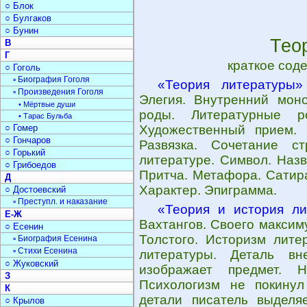
○ Блок
○ Булгаков
○ Бунин
Тео
В
Г
краткое сод
○ Гоголь
▫ Биография Гоголя
«Теория литературы»
▫ Произведения Гоголя
Элегия. Внутренний моно
• Мёртвые души
роды. Литературные 
• Тарас Бульба
○ Гомер
Художественный прием. 
○ Гончаров
Развязка. Сочетание с
○ Горький
литературе. Символ. Назв
○ Грибоедов
Притча. Метафора. Сатира
Д
Характер. Эпиграмма.
○ Достоевский
▫ Преступл. и наказание
«Теория и история ли
Е-Ж
Вахтангов. Своего максим
○ Есенин
Толстого. Историзм лите
▫ Биография Есенина
▫ Стихи Есенина
литературы. Деталь вн
○ Жуковский
изображает предмет. Н
З
Психологизм не покинул
К
детали писатель выделя
○ Крылов