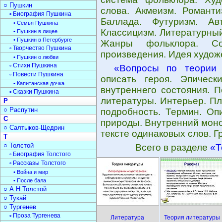
○ Пушкин
слова. Акмеизм. Романти
▫ Биография Пушкина
Баллада. Футуризм. Ав
• Семья Пушкина
Классицизм. Литературный
• Пушкин в лицее
• Пушкин в Петербурге
Жанры фольклора. Со
▫ Творчество Пушкина
произведения. Идея худож
• Пушкин о любви
▫ Стихи Пушкина
«Вопросы по теории 
▫ Повести Пушкина
описать героя. Эпическ
• Капитанская дочка
внутреннего состояния. П
▫ Сказки Пушкина
литературы. Интерьер. Пл
Р
○ Распутин
подробность. Термин. Оп
С
природы. Внутренний моно
○ Салтыков-Щедрин
тексте одинаковых слов. Г
Т
○ Толстой
Всего в разделе
«Т
▫ Биография Толстого
▫ Рассказы Толстого
• Война и мир
• После бала
○ А.Н.Толстой
○ Тукай
○ Тургенев
▫ Проза Тургенева
Литература
Теория литературы