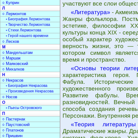
○ Куприн
участвуют все слои общес
Л
«Литература»
- Акмеиз
○ Лермонтов
Жанры фольклора. Постм
▫ Биография Лермонтова
▫ Творчество Лермонтова
эстетике, философии XX
▫ Стихи Лермонтова
культуры конца ХIХ - сере
▫ Герой нашего времени
особый характер художес
○ Лесков
верность жизни, это — т
М
котором символ являет
○ Мандельштам
○ Маршак
время и пространство.
○ Маяковский
«Основы теории лите
○ Михалков
характеристика героя. 
Н
○ Некрасов
Фабула. Исторически
▫ Биография Некрасова
художественного произ
▫ Произведения Некрасова
Развитие фабулы. Вре
○ Носов
разновидностей. Вечный
О
▫ Пьесы Островского
способа создания речевы
П
Персонажи. Внутренняя ре
○ Пастернак
«Теория литератур
○ Паустовский
○ Платонов
Драматические жанры. Др
○ Пришвин
система фольклора. Худ