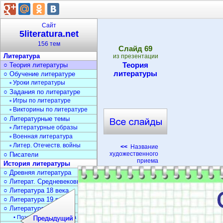
Сайт
5literatura.net
156 тем
Cлайд
69
Литература
из презентации
Теория
○ Теория литературы
литературы
○ Обучение литературе
▫ Уроки литературы
○ Задания по литературе
▫ Игры по литературе
▫ Викторины по литературе
○ Литературные темы
▫ Литературные образы
▫ Военная литература
▫ Литер. Отечеств. войны
<<
Название
художественного
○ Писатели
приема
История литературы
○ Древняя литература
○ Литерат. Средневековья
○ Литература 18 века
○ Литература 19 века
○ Литература 20 века
• Поэзия Серебрян. века