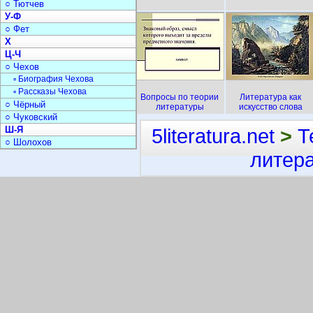
○ Тютчев
У-Ф
○ Фет
Х
Ц-Ч
○ Чехов
▫ Биография Чехова
▫ Рассказы Чехова
Вопросы по теории
Литература как
○ Чёрный
литературы
искусство слова
○ Чуковский
Ш-Я
5literatura.net
>
Т
○ Шолохов
литер