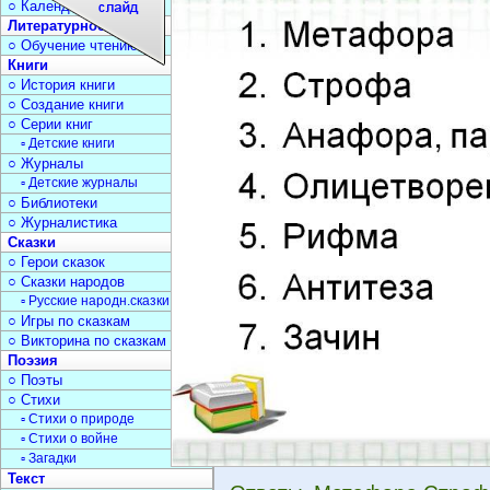
○ Календарь дат
Литературное чтение
○ Обучение чтению
Книги
○ История книги
○ Создание книги
○ Серии книг
▫ Детские книги
○ Журналы
▫ Детские журналы
○ Библиотеки
○ Журналистика
Сказки
○ Герои сказок
○ Сказки народов
▫ Русские народн.сказки
○ Игры по сказкам
○ Викторина по сказкам
Поэзия
○ Поэты
○ Стихи
▫ Стихи о природе
▫ Стихи о войне
▫ Загадки
Текст