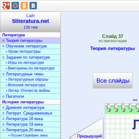
Сайт
5literatura.net
156 тем
Литература
Cлайд
37
○ Теория литературы
из презентации
○ Обучение литературе
Теория литературы
▫ Уроки литературы
○ Задания по литературе
▫ Игры по литературе
▫ Викторины по литературе
○ Литературные темы
▫ Литературные образы
▫ Военная литература
▫ Литер. Отечеств. войны
○ Писатели
<<
История литературы
○ Древняя литература
○ Литерат. Средневековья
○ Литература 18 века
○ Литература 19 века
○ Литература 20 века
• Поэзия Серебрян. века