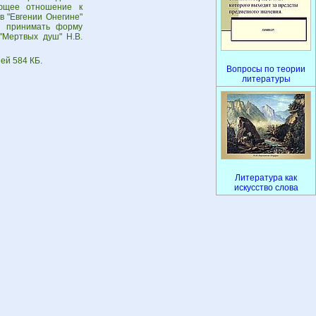
ающее отношение к
 "Евгении Онегине"
т принимать форму
"Мертвых душ" Н.В.
ей 584 КБ.
Вопросы по теории
литературы
Литература как
искусство слова