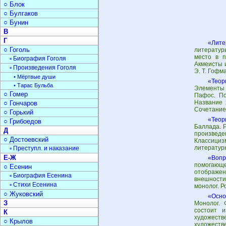
○ Блок
○ Булгаков
○ Бунин
В
Г
«Лите
○ Гоголь
литературы
место в п
▫ Биография Гоголя
Акмеисты 
▫ Произведения Гоголя
Э. Т. Гоф
• Мёртвые души
«Теор
• Тарас Бульба
Элементы 
○ Гомер
Пафос. По
Название 
○ Гончаров
Сочетание 
○ Горький
«Теор
○ Грибоедов
Баллада. 
Д
произведе
○ Достоевский
Классици
литератур
▫ Преступл. и наказание
Е-Ж
«Вопр
помогающе
○ Есенин
отображен
▫ Биография Есенина
внешности
▫ Стихи Есенина
монолог. Р
○ Жуковский
«Осно
З
Монолог. 
состоит и
К
художест
○ Крылов
художеств