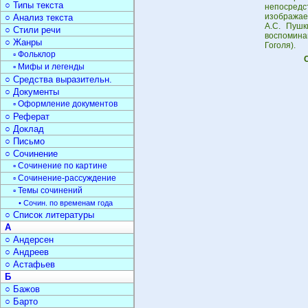
○ Типы текста
непосред
изображае
○ Анализ текста
А.С. Пушк
○ Стили речи
воспомина
○ Жанры
Гоголя).
▫ Фольклор
▫ Мифы и легенды
○ Средства выразительн.
○ Документы
▫ Оформление документов
○ Реферат
○ Доклад
○ Письмо
○ Сочинение
▫ Сочинение по картине
▫ Сочинение-рассуждение
▫ Темы сочинений
• Сочин. по временам года
○ Список литературы
А
○ Андерсен
○ Андреев
○ Астафьев
Б
○ Бажов
○ Барто