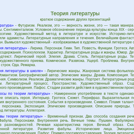
Теория литературы
краткое содержание других презентаций
ратура»
- Футуризм. Реализм, это — верность жизни, это — такая манера
. Сентиментализм. Условное обозначение периода культуры конца ХIХ - сер
оэтике. Художественный метод в литературе и искусстве. Историко-лит
или адамисты. Литературные направления и течения. Величайшим фантаст
ман. Вымысел художественный - изображаемые в художественной литературе 
ия литературы»
- Лирика. Персонаж. Гимн. Тип. Повесть. Функции. Гротеск. Ав
содержания. Психологизм. Характер. Литературные роды и жанры. Юмор. Дет
дтекст. Лирический герой. Элегия. Драма. Стиль. Литературные роды. Те
художественного приема. Комическое. Развязка. Ущерб. Проблема. Внутре
строк. Ода. Ремарка.
ия литературы в школе»
- Лирические жанры. Жанровая система фольклора
Романтизм. Биографический автор. Эпические жанры. Драма. Композиция. Т
ния. Символизм. Реализм. Драматические жанры. Портрет. Литературные ро
зм. Литературный процесс. Пространство. Художественный образ. С
ного произведения. Пафос. Стадии развити действия в художественном прои
осы по теории литературы»
- Намеренное употребление в тексте одинаков
е описать героя. Интерьер. Гротеск. Сюжет. Перифраз. Выразительная п
ия внутреннего состояния. События в произведении. Символ. Пламя талант
 персонажа. Экспозиция. Эпические произведения. Описание природы. 
од литературы. Аллегория.
вы теории литературы»
- Временный признак. Два способа создания рече
Фабула. Персонажи. Внутренняя речь. Вечные темы. Пушкин. Фабулярн
з разновидностей. Речевая характеристика героя. Вечный образ. Ск
венной литературе. Развитие фабулы. Исторические лица. Эмоцион
енного произведения. Пафос. Пример противопоставления. Теория литерату