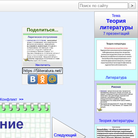
Тема
Теория
литературы
Поделиться...
7 презентаций
Увеличить
Литература
Конфликт
>>
Теория литературы