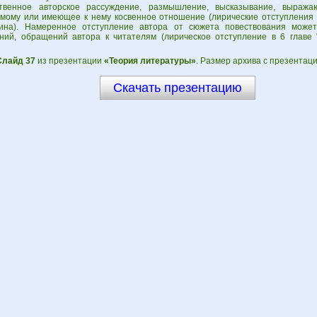
ственное авторское рассуждение, размышление, высказывание, выраж
мому или имеющее к нему косвенное отношение (лирические отступления в
ина). Намеренное отступление автора от сюжета повествования може
ний, обращений автора к читателям (лирическое отступление в 6 главе 
Слайд 37
из презентации
«Теория литературы»
. Размер архива с презентаци
Скачать презентацию