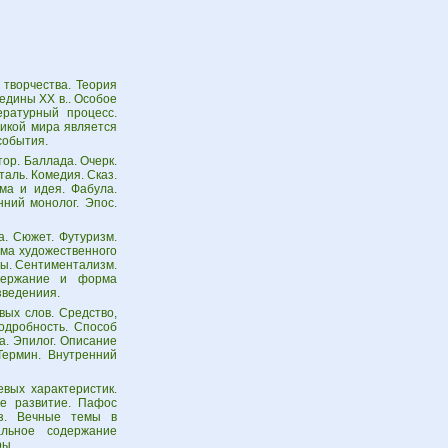
 творчества. Теория
едины ХХ в.. Особое
ературный процесс.
икой мира является
события.
тор. Баллада. Очерк.
аль. Комедия. Сказ.
ма и идея. Фабула.
нний монолог. Эпос.
. Сюжет. Футуризм.
ема художественного
ды. Сентиментализм.
одержание и форма
зведениия.
ых слов. Средство,
одробность. Способ
а. Эпилог. Описание
Термин. Внутренний
вых характеристик.
ое развитие. Пафос
аз. Вечные темы в
альное содержание
ры.