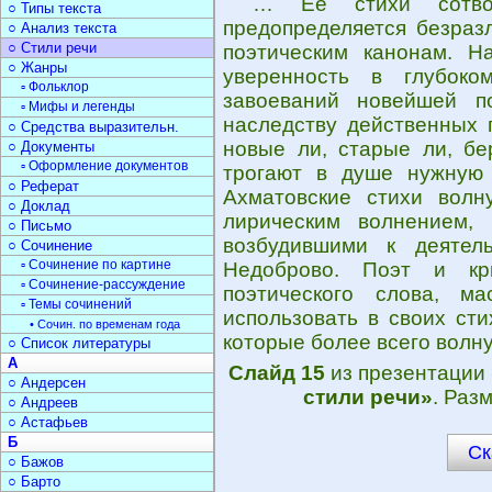
… Её стихи сотво
○ Типы текста
предопределяется безраз
○ Анализ текста
○ Стили речи
поэтическим канонам. 
○ Жанры
уверенность в глубок
▫ Фольклор
завоеваний новейшей п
▫ Мифы и легенды
наследству действенных 
○ Средства выразительн.
новые ли, старые ли, бе
○ Документы
▫ Оформление документов
трогают в душе нужную 
○ Реферат
Ахматовские стихи волн
○ Доклад
лирическим волнением,
○ Письмо
возбудившими к деятель
○ Сочинение
▫ Сочинение по картине
Недоброво. Поэт и кр
▫ Сочинение-рассуждение
поэтического слова, м
▫ Темы сочинений
использовать в своих сти
• Сочин. по временам года
которые более всего волну
○ Список литературы
А
Слайд 15
из презентации
○ Андерсен
стили речи»
. Раз
○ Андреев
○ Астафьев
Б
Ск
○ Бажов
○ Барто