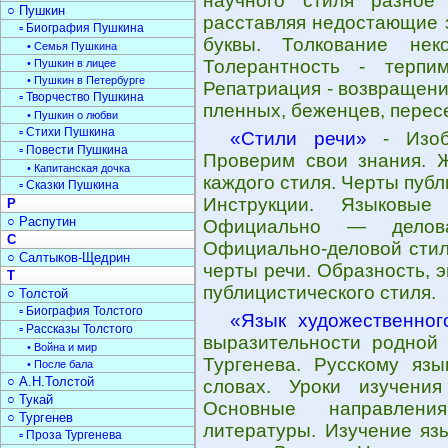
научного стиля разное
○ Пушкин
расставляя недостающие 
▫ Биография Пушкина
буквы. Толкование нек
• Семья Пушкина
Толерантность - терпи
• Пушкин в лицее
• Пушкин в Петербурге
Репатриация - возвращени
▫ Творчество Пушкина
пленных, беженцев, перес
• Пушкин о любви
▫ Стихи Пушкина
«Стили речи»
- Изобр
▫ Повести Пушкина
Проверим свои знания. Ж
• Капитанская дочка
каждого стиля. Черты публ
▫ Сказки Пушкина
Инструкции. Языковые
Р
○ Распутин
Официально — делова
С
Официально-деловой стиль
○ Салтыков-Щедрин
черты речи. Образность, 
Т
публицистического стиля.
○ Толстой
▫ Биография Толстого
«Язык художественног
▫ Рассказы Толстого
выразительности родной 
• Война и мир
Тургенева. Русскому язы
• После бала
○ А.Н.Толстой
словах. Уроки изучения
○ Тукай
Основные направлени
○ Тургенев
литературы. Изучение яз
▫ Проза Тургенева