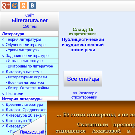
Сайт
5literatura.net
156 тем
Cлайд
15
Литература
из презентации
Публицистический
○ Теория литературы
и художественный
○ Обучение литературе
стили речи
▫ Уроки литературы
○ Задания по литературе
▫ Игры по литературе
▫ Викторины по литературе
○ Литературные темы
▫ Литературные образы
▫ Военная литература
▫ Литер. Отечеств. войны
<<
Разговор о
○ Писатели
стихотворении
История литературы
○ Древняя литература
○ Литерат. Средневековья
○ Литература 18 века
○ Литература 19 века
○ Литература 20 века
• Поэзия Серебрян. века