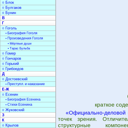
○ Блок
○ Булгаков
○ Бунин
В
Г
○ Гоголь
▫ Биография Гоголя
▫ Произведения Гоголя
• Мёртвые души
• Тарас Бульба
○ Гомер
○ Гончаров
○ Горький
○ Грибоедов
Д
○ Достоевский
▫ Преступл. и наказание
Е-Ж
○ Есенин
▫ Биография Есенина
краткое сод
▫ Стихи Есенина
○ Жуковский
«Официально-деловой 
З
точек зрения. Отличит
К
структурные компон
○ Крылов