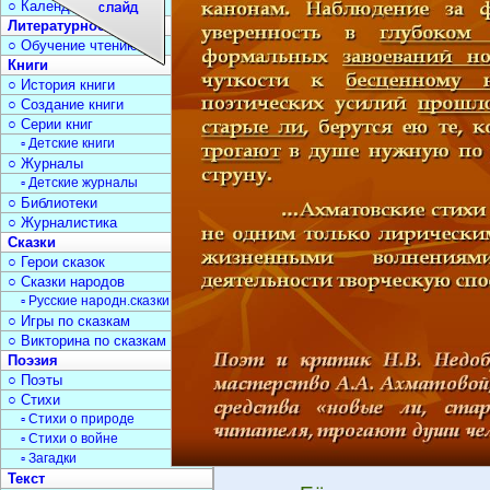
○ Календарь дат
Литературное чтение
○ Обучение чтению
Книги
○ История книги
○ Создание книги
○ Серии книг
▫ Детские книги
○ Журналы
▫ Детские журналы
○ Библиотеки
○ Журналистика
Сказки
○ Герои сказок
○ Сказки народов
▫ Русские народн.сказки
○ Игры по сказкам
○ Викторина по сказкам
Поэзия
○ Поэты
○ Стихи
▫ Стихи о природе
▫ Стихи о войне
▫ Загадки
Текст