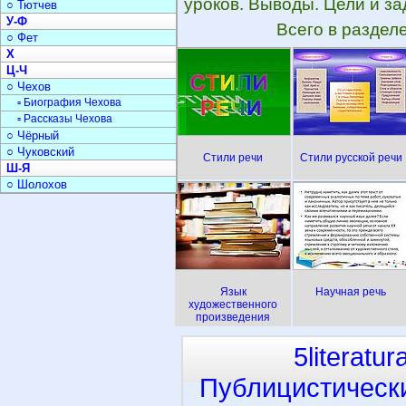
уроков. Выводы. Цели и за
○ Тютчев
У-Ф
Всего в раздел
○ Фет
Х
Ц-Ч
○ Чехов
▫ Биография Чехова
▫ Рассказы Чехова
○ Чёрный
○ Чуковский
Стили речи
Стили русской речи
Ш-Я
○ Шолохов
Язык
Научная речь
художественного
произведения
5literatur
Публицистическ