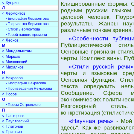
○ Куприн
Клишированные формы. О
Л
родным русским языком
○ Лермонтов
деловой человек. Поур
▫ Биография Лермонтова
результаты. Жанры нау
▫ Творчество Лермонтова
различным точкам зрения. 
▫ Стихи Лермонтова
▫ Герой нашего времени
«Особенности публици
○ Лесков
Публицистический стил
М
Основные признаки стиля
○ Мандельштам
○ Маршак
черты. Комплекс вины. Пу
○ Маяковский
«Стили русской речи»
○ Михалков
черты и языковые сред
Н
○ Некрасов
Основная функция. Стил
▫ Биография Некрасова
текста определить нель
▫ Произведения Некрасова
Сообщение. Сфера мас
○ Носов
экономических,полити
О
▫ Пьесы Островского
Разговорный стиль. 
П
конкретизация (стилистич
○ Пастернак
«Научная речь»
- Мой 
○ Паустовский
○ Платонов
здесь". Как же развивал
○ Пришвин