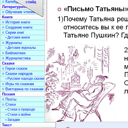
○ Календарь дат
Литературное чтение
○ Обучение чтению
Книги
○ История книги
○ Создание книги
○ Серии книг
▫ Детские книги
○ Журналы
▫ Детские журналы
○ Библиотеки
○ Журналистика
Сказки
○ Герои сказок
○ Сказки народов
▫ Русские народн.сказки
○ Игры по сказкам
○ Викторина по сказкам
Поэзия
○ Поэты
○ Стихи
▫ Стихи о природе
▫ Стихи о войне
▫ Загадки
Текст