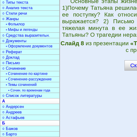
Основные этапы жизне
○ Типы текста
1)Почему Татьяна решилас
○ Анализ текста
○ Стили речи
ее поступку? Как относ
○ Жанры
выражается? 2) Письмо
▫ Фольклор
тяжелая минута в ее жи
▫ Мифы и легенды
Татьяны? О трагедии нер
○ Средства выразительн.
○ Документы
Слайд 8
из презентации
«Т
▫ Оформление документов
с п
○ Реферат
○ Доклад
○ Письмо
Ск
○ Сочинение
▫ Сочинение по картине
▫ Сочинение-рассуждение
▫ Темы сочинений
• Сочин. по временам года
○ Список литературы
А
○ Андерсен
○ Андреев
○ Астафьев
Б
○ Бажов
○ Барто