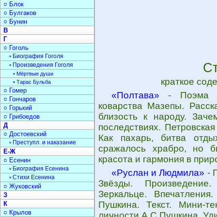
○ Блок
○ Булгаков
○ Бунин
В
Г
○ Гоголь
▫ Биография Гоголя
С
▫ Произведения Гоголя
• Мёртвые души
краткое сод
• Тарас Бульба
○ Гомер
«Полтава»
- Поэма А
○ Гончаров
коварства Мазепы. Расск
○ Горький
близость к народу. Зач
○ Грибоедов
Д
последствиях. Петровская
○ Достоевский
Как пахарь, битва отды
▫ Преступл. и наказание
сражалось храбро, но б
Е-Ж
красота и гармония в прир
○ Есенин
▫ Биография Есенина
«Руслан и Людмила»
- 
▫ Стихи Есенина
Звёзды. Произведение.
○ Жуковский
Зеркальце. Впечатления
З
Пушкина. Текст. Мини-те
К
○ Крылов
личности А.С.Пушкина. Уд