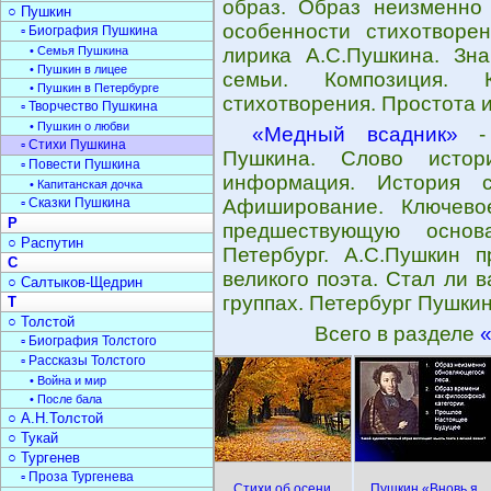
образ. Образ неизменно
○ Пушкин
особенности стихотворен
▫ Биография Пушкина
• Семья Пушкина
лирика А.С.Пушкина. Зн
• Пушкин в лицее
семьи. Композиция.
• Пушкин в Петербурге
стихотворения. Простота 
▫ Творчество Пушкина
• Пушкин о любви
«Медный всадник»
- 
▫ Стихи Пушкина
Пушкина. Слово истори
▫ Повести Пушкина
информация. История с
• Капитанская дочка
▫ Сказки Пушкина
Афиширование. Ключево
Р
предшествующую основ
○ Распутин
Петербург. А.С.Пушкин п
С
великого поэта. Стал ли 
○ Салтыков-Щедрин
группах. Петербург Пушкин
Т
○ Толстой
Всего в разделе
▫ Биография Толстого
▫ Рассказы Толстого
• Война и мир
• После бала
○ А.Н.Толстой
○ Тукай
○ Тургенев
▫ Проза Тургенева
Стихи об осени
Пушкин «Вновь я