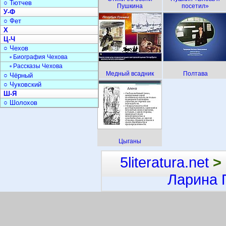
○ Тютчев
Пушкина
посетил»
У-Ф
○ Фет
Х
Ц-Ч
○ Чехов
▫ Биография Чехова
▫ Рассказы Чехова
Медный всадник
Полтава
○ Чёрный
○ Чуковский
Ш-Я
○ Шолохов
Цыганы
5literatura.net
>
Ларина 