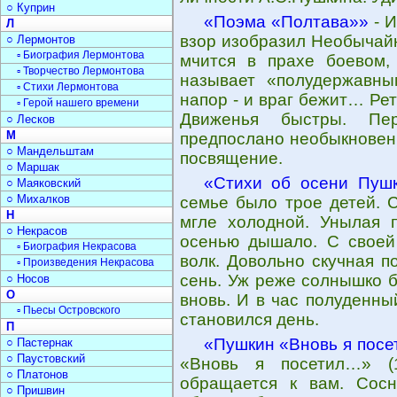
○ Куприн
«Поэма «Полтава»»
- И
Л
взор изобразил Необычайн
○ Лермонтов
▫ Биография Лермонтова
мчится в прахе боевом,
▫ Творчество Лермонтова
называет «полудержавн
▫ Стихи Лермонтова
напор - и враг бежит… Ре
▫ Герой нашего времени
Движенья быстры. Пер
○ Лесков
М
предпослано необыкновенн
○ Мандельштам
посвящение.
○ Маршак
«Стихи об осени Пуш
○ Маяковский
○ Михалков
семье было трое детей. С
Н
мгле холодной. Унылая 
○ Некрасов
осенью дышало. С своей
▫ Биография Некрасова
волк. Довольно скучная п
▫ Произведения Некрасова
сень. Уж реже солнышко б
○ Носов
О
вновь. И в час полуденны
▫ Пьесы Островского
становился день.
П
«Пушкин «Вновь я посе
○ Пастернак
○ Паустовский
«Вновь я посетил…» (1
○ Платонов
обращается к вам. Сос
○ Пришвин