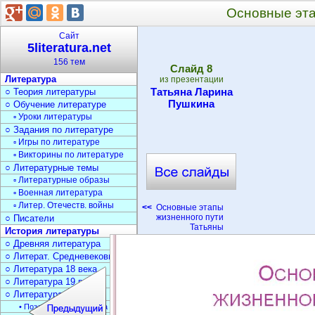
Основные эта
Сайт
5literatura.net
156 тем
Cлайд
8
Литература
из презентации
Татьяна Ларина
○ Теория литературы
Пушкина
○ Обучение литературе
▫ Уроки литературы
○ Задания по литературе
▫ Игры по литературе
▫ Викторины по литературе
○ Литературные темы
▫ Литературные образы
▫ Военная литература
▫ Литер. Отечеств. войны
<<
Основные этапы
жизненного пути
○ Писатели
Татьяны
История литературы
○ Древняя литература
○ Литерат. Средневековья
○ Литература 18 века
○ Литература 19 века
○ Литература 20 века
• Поэзия Серебрян. века