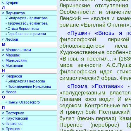
○ Куприн
Лирические отступлени
Л
Особенности и значени
○ Лермонтов
Ленский — «волна и камен
▫ Биография Лермонтова
▫ Творчество Лермонтова
романе «Евгений Онегин».
▫ Стихи Лермонтова
«Пушкин «Вновь я по
▫ Герой нашего времени
философской лирико
○ Лесков
М
обновляющегося леса
○ Мандельштам
Художественные особеннос
○ Маршак
«Вновь я посетил…» (183
○ Маяковский
мира вечности А.С.Пуш
○ Михалков
философская идея стих
Н
○ Некрасов
символический образ. Фил
▫ Биография Некрасова
«Поэма «Полтава»»
- 
▫ Произведения Некрасова
«полудержавным властел
○ Носов
О
Глазами косо водит И мч
▫ Пьесы Островского
седоком. Контрольные воп
П
И грянул бой, Полтавский 
○ Пастернак
булат. (песнь первая). Ка
○ Паустовский
○ Платонов
Перенос (переброс) 
○ Пришвин