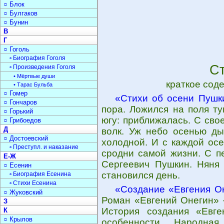
○ Блок
○ Булгаков
○ Бунин
В
Г
○ Гоголь
▫ Биография Гоголя
С
▫ Произведения Гоголя
• Мёртвые души
краткое сод
• Тарас Бульба
○ Гомер
«Стихи об осени Пушк
○ Гончаров
пора. Ложился на поля ту
○ Горький
югу: приближалась. С сво
○ Грибоедов
Д
волк. Уж небо осенью ды
○ Достоевский
холодной. И с каждой ос
▫ Преступл. и наказание
сродни самой жизни. С п
Е-Ж
Сергеевич Пушкин. Няня 
○ Есенин
становился день.
▫ Биография Есенина
▫ Стихи Есенина
«Создание «Евгения О
○ Жуковский
Роман «Евгений Онегин» 
З
История создания «Евге
К
○ Крылов
особенности. Народная