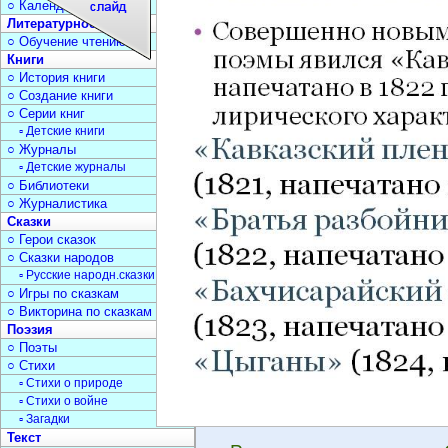
○ Календарь дат
Литературное чтение
○ Обучение чтению
Книги
○ История книги
○ Создание книги
○ Серии книг
▫ Детские книги
○ Журналы
▫ Детские журналы
○ Библиотеки
○ Журналистика
Сказки
○ Герои сказок
○ Сказки народов
▫ Русские народн.сказки
○ Игры по сказкам
○ Викторина по сказкам
Поэзия
○ Поэты
○ Стихи
▫ Стихи о природе
▫ Стихи о войне
▫ Загадки
Текст