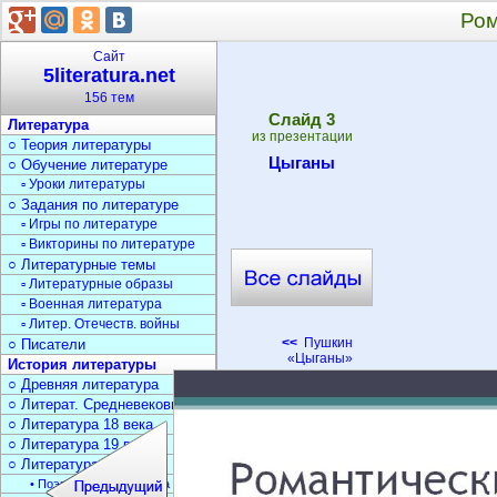
Ром
Сайт
5literatura.net
156 тем
Cлайд
3
Литература
из презентации
○ Теория литературы
Цыганы
○ Обучение литературе
▫ Уроки литературы
○ Задания по литературе
▫ Игры по литературе
▫ Викторины по литературе
○ Литературные темы
▫ Литературные образы
▫ Военная литература
▫ Литер. Отечеств. войны
<<
Пушкин
○ Писатели
«Цыганы»
История литературы
○ Древняя литература
○ Литерат. Средневековья
○ Литература 18 века
○ Литература 19 века
○ Литература 20 века
• Поэзия Серебрян. века