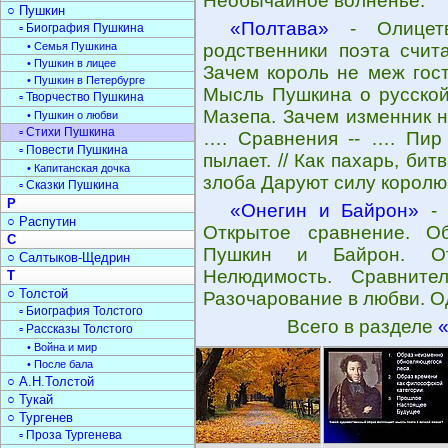
Необычайное волненье.
○ Пушкин
«Полтава»
- Олицетв
▫ Биография Пушкина
• Семья Пушкина
родственники поэта счит
• Пушкин в лицее
Зачем король не меж гост
• Пушкин в Петербурге
Мысль Пушкина о русской
▫ Творчество Пушкина
Мазепа. Зачем изменник н
• Пушкин о любви
▫ Стихи Пушкина
…. Сравнения -- …. Пир
▫ Повести Пушкина
пылает. // Как пахарь, бит
• Капитанская дочка
злоба Даруют силу королю
▫ Сказки Пушкина
Р
«Онегин и Байрон»
- 
○ Распутин
Открытое сравнение. Об
С
Пушкин и Байрон. Отл
○ Салтыков-Щедрин
Нелюдимость. Сравнител
Т
○ Толстой
Разочарование в любви. О
▫ Биография Толстого
Всего в разделе
▫ Рассказы Толстого
• Война и мир
• После бала
○ А.Н.Толстой
○ Тукай
○ Тургенев
▫ Проза Тургенева