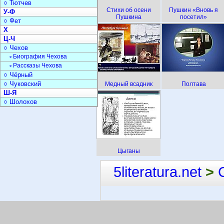
○ Тютчев
Стихи об осени
Пушкин «Вновь я
У-Ф
Пушкина
посетил»
○ Фет
Х
Ц-Ч
○ Чехов
▫ Биография Чехова
▫ Рассказы Чехова
○ Чёрный
○ Чуковский
Медный всадник
Полтава
Ш-Я
○ Шолохов
Цыганы
5literatura.net
>