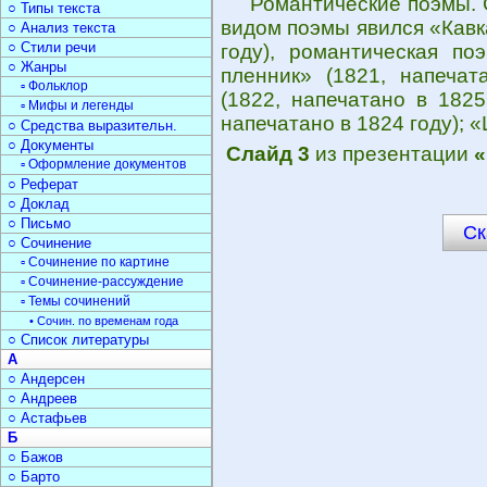
Романтические поэмы. 
○ Типы текста
видом поэмы явился «Кавк
○ Анализ текста
○ Стили речи
году), романтическая по
○ Жанры
пленник» (1821, напечат
▫ Фольклор
(1822, напечатано в 1825
▫ Мифы и легенды
напечатано в 1824 году); «
○ Средства выразительн.
○ Документы
Слайд 3
из презентации
«
▫ Оформление документов
○ Реферат
○ Доклад
○ Письмо
Ск
○ Сочинение
▫ Сочинение по картине
▫ Сочинение-рассуждение
▫ Темы сочинений
• Сочин. по временам года
○ Список литературы
А
○ Андерсен
○ Андреев
○ Астафьев
Б
○ Бажов
○ Барто