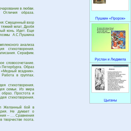
очарование в любви.
. Отличия образа.
Пушкин «Пророк»
ния: Смущенный взор
 тяжкий млат, Дробя
рный конь. Идет. Еще
поэмы А.С.Пушкина
мплексного анализа
ия стихотворения.
написания. Серафим.
Руслан и Людмила
ое словосочетание.
 Петербурга. Образ
 «Медный всадник».
 Работа в группах.
ея cтихотворения.
дея семьи. Из мира
 образ. Простота и
идея стихотворения.
Цыганы
ил Желанный бой в
ария. Не думает о
ния -- …. Сравнения
 в творчестве поэта.