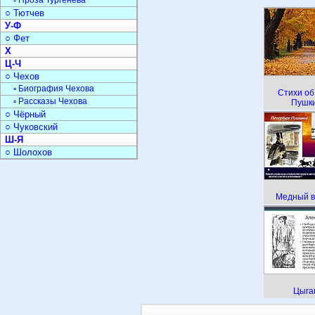
▫ Проза Тургенева
○ Тютчев
У-Ф
○ Фет
Х
Ц-Ч
○ Чехов
▫ Биография Чехова
Стихи об
▫ Рассказы Чехова
Пушк
○ Чёрный
○ Чуковский
Ш-Я
○ Шолохов
Медный в
Цыга