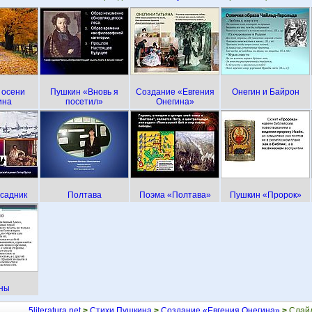
 осени
Пушкин «Вновь я
Создание «Евгения
Онегин и Байрон
ина
посетил»
Онегина»
садник
Полтава
Поэма «Полтава»
Пушкин «Пророк»
ны
5literatura.net
>
Стихи Пушкина
>
Создание «Евгения Онегина»
>
Слайд