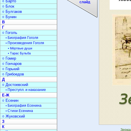
○ Барто
○ Блок
○ Булгаков
○ Бунин
В
Г
○ Гоголь
▫ Биография Гоголя
▫ Произведения Гоголя
• Мёртвые души
• Тарас Бульба
○ Гомер
○ Гончаров
○ Горький
○ Грибоедов
Д
○ Достоевский
▫ Преступл. и наказание
Е-Ж
○ Есенин
▫ Биография Есенина
▫ Стихи Есенина
○ Жуковский
З
К
Зерка