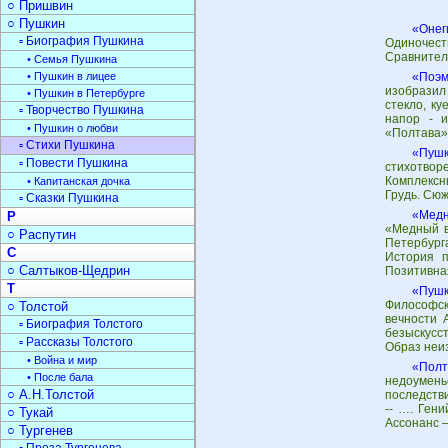
○ Пришвин
○ Пушкин
«Онег
▫ Биография Пушкина
Одиночес
Сравнитель
• Семья Пушкина
• Пушкин в лицее
«Поэм
изобразил
• Пушкин в Петербурге
стекло, ку
▫ Творчество Пушкина
напор - 
• Пушкин о любви
«Полтава»
▫ Стихи Пушкина
«Пушк
▫ Повести Пушкина
стихотво
Комплексн
• Капитанская дочка
Грудь. Сюж
▫ Сказки Пушкина
«Медн
Р
«Медный в
○ Распутин
Петербург
С
История п
○ Салтыков-Щедрин
Позитивна
Т
«Пушк
Философск
○ Толстой
вечности 
▫ Биография Толстого
безыскусс
▫ Рассказы Толстого
Образ неи
• Война и мир
«Полт
• После бала
недоумень
○ А.Н.Толстой
последств
-- …. Гени
○ Тукай
Ассонанс 
○ Тургенев