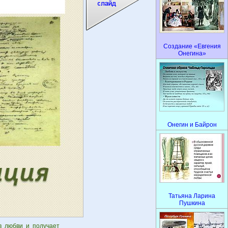
Создание «Евгения
Онегина»
Онегин и Байрон
Татьяна Ларина
Пушкина
в любви и получает