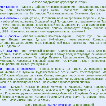
краткое содержание других презентаций
ин и Байрон»
- Пушкин и Байрон. Открытое сравнение. Пресыщенность. Раз
тво. Лень. Нелюдимость. Образ жизни. Творчество Байрона. Скука
ная характеристика. Ветреность. Тоска человечества. Значение образов.
а «Полтава»»
- И грянул бой, Полтавский бой! Контрольные вопросы и зада
 Необычайное волненье. О славный вид! Погода стояла отвратительная. Так
ет булат. (песнь первая). Почуя роковой огонь, Дрожит. Ретив и смирен ве
и враг бежит… Какие поэтические приемы использует автор? Анализ 
, 1828 г. Кого автор называет «полудержавным властелином»?
ин «Пророк»»
- Анализ значений языковых единиц. Пророк. Труп. План ко
рения. Вещие зеницы. Детали библейского повествования. Композиц
ый анализ. Храм. Этимология. Грешный мой язык. Рассказ путника. Дата 
ет. Содроганье.
ый всадник»
- Тест «Медный всадник». Анализ фрагмента текста. Ключев
садник». Слово историкам. Ландшафт в эпоху, предшествующую основанию
а. Стал ли вам понятен Петербург Пушкина. Афиширование. Произведение
убликации. Кроссворд «Медный всадник». А.С.Пушкин любит Петербург.
я информация. Петербург Пушкина.
ин «Вновь я посетил»»
- «Вновь я посетил…» (1835). Философская ид
ая лирика А.С.Пушкина. Художественные особенности стихотворения. И
А.С.Пушкин обращается к вам. Сосны, молодая поросль — символический
твенность. Актуализация знаний. Композиция. Как выражена философская 
зменно обновляющегося леса. Знакомство с философской лирикой.
ава»
- Кочубей. Рассказ о семье Кочубея. 4. Казалось, Карла привод
е… Страстная речь оратора, обличающего предателя(стр.129-132). М
иях. Крушение дружеских отношений между Мазепой и Кочубеем. Олицетворе
й Пушкина универсален. История России XVIII века. Бегут. Петровская тема
— это… Зачем изменник не на плахе?
Всего в разделе
«Стихи Пушкина»
11 презентаций