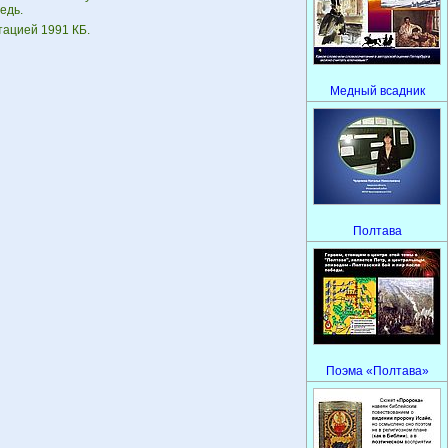
едь.
тацией 1991 КБ.
Медный всадник
Полтава
Поэма «Полтава»