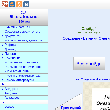
Текст
○ Типы текста
○ Анализ текста
Сайт
○ Стили речи
5literatura.net
○ Жанры
156 тем
▫ Фольклор
▫ Мифы и легенды
Cлайд
4
○ Средства выразительн.
из презентации
○ Документы
Создание «Евгения Онеги
▫ Оформление документов
○ Реферат
○ Доклад
○ Письмо
○ Сочинение
▫ Сочинение по картине
▫ Сочинение-рассуждение
▫ Темы сочинений
• Сочин. по временам года
<<
Создание «Евгения 
○ Список литературы
А
○ Андерсен
○ Андреев
○ Астафьев
Б
○ Бажов