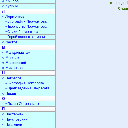
○ Крылов
отповедь. 
○ Куприн
Слайд
Л
○ Лермонтов
▫ Биография Лермонтова
▫ Творчество Лермонтова
▫ Стихи Лермонтова
▫ Герой нашего времени
○ Лесков
М
○ Мандельштам
○ Маршак
○ Маяковский
○ Михалков
Н
○ Некрасов
▫ Биография Некрасова
▫ Произведения Некрасова
○ Носов
О
▫ Пьесы Островского
П
○ Пастернак
○ Паустовский
○ Платонов