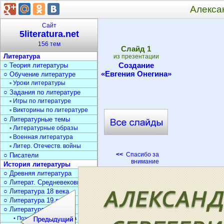
Алекса
Сайт
5literatura.net
156 тем
Cлайд
1
Литература
из презентации
Создание
○ Теория литературы
«Евгения Онегина»
○ Обучение литературе
▫ Уроки литературы
○ Задания по литературе
▫ Игры по литературе
▫ Викторины по литературе
○ Литературные темы
▫ Литературные образы
▫ Военная литература
▫ Литер. Отечеств. войны
<<
Спасибо за
○ Писатели
внимание
История литературы
○ Древняя литература
○ Литерат. Средневековья
○ Литература 18 века
○ Литература 19 века
○ Литература 20 века
• Поэзия Серебрян. века