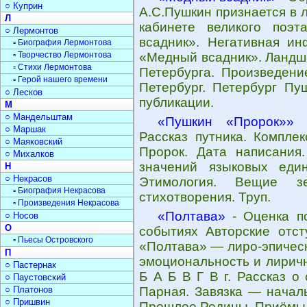
○ Куприн
А.С.Пушкин признается в 
Л
кабинете великого поэт
○ Лермонтов
всадник». Негативная ин
▫ Биография Лермонтова
▫ Творчество Лермонтова
«Медный всадник». Ландш
▫ Стихи Лермонтова
Петербурга. Произведени
▫ Герой нашего времени
Петербург. Петербург Пу
○ Лесков
публикации.
М
○ Мандельштам
«Пушкин «Пророк»»
-
○ Маршак
Рассказ путника. Компле
○ Маяковский
Пророк. Дата написания
○ Михалков
значений языковых един
Н
○ Некрасов
Этимология. Вещие з
▫ Биография Некрасова
стихотворения. Труп.
▫ Произведения Некрасова
«Полтава»
- Оценка по
○ Носов
О
событиях Авторские отст
▫ Пьесы Островского
«Полтава» — лиро-эпичес
П
эмоциональность и лиричн
○ Пастернак
Б А Б В Г В г. Рассказ о
○ Паустовский
○ Платонов
Парная. Завязка — начал
○ Пришвин
Прошлое Родины. Приёмы 