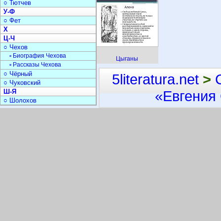
○ Тютчев
У-Ф
○ Фет
Х
Ц-Ч
○ Чехов
▫ Биография Чехова
Цыганы
▫ Рассказы Чехова
○ Чёрный
5literatura.net
>
○ Чуковский
Ш-Я
«Евгения
○ Шолохов