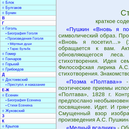
○ Блок
○ Булгаков
С
○ Бунин
В
краткое сод
Г
○ Гоголь
«Пушкин «Вновь я по
▫ Биография Гоголя
символический образ. Про
▫ Произведения Гоголя
«Вновь я посетил…» (1
• Мёртвые души
обращается к вам. Акт
• Тарас Бульба
○ Гомер
обновляющегося леса
○ Гончаров
стихотворения. Идея се
○ Горький
Философская лирика А.С
○ Грибоедов
стихотворения. Знакомств
Д
○ Достоевский
«Поэма «Полтава»»
- 
▫ Преступл. и наказание
поэтические приемы испо
Е-Ж
«Полтава», 1828 г. Конт
○ Есенин
предпослано необыкновенн
▫ Биография Есенина
▫ Стихи Есенина
посвящение. Идет. И грян
○ Жуковский
Смущенный взор изобра
З
произведения А.С. Пушкин
К
○ Крылов
«Медный всадник»
- Об