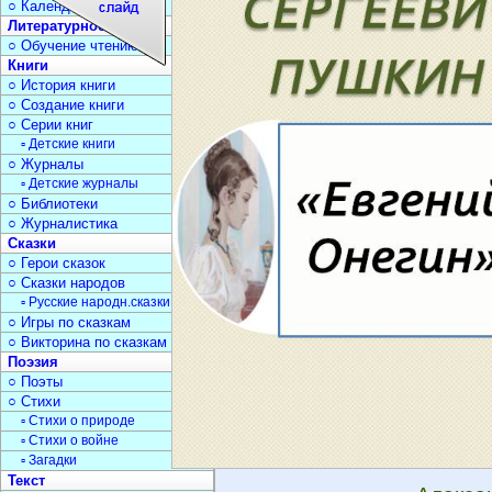
○ Календарь дат
Литературное чтение
○ Обучение чтению
Книги
○ История книги
○ Создание книги
○ Серии книг
▫ Детские книги
○ Журналы
▫ Детские журналы
○ Библиотеки
○ Журналистика
Сказки
○ Герои сказок
○ Сказки народов
▫ Русские народн.сказки
○ Игры по сказкам
○ Викторина по сказкам
Поэзия
○ Поэты
○ Стихи
▫ Стихи о природе
▫ Стихи о войне
▫ Загадки
Текст