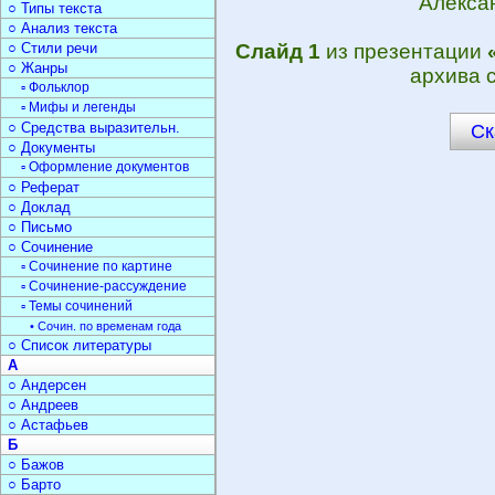
Алекса
○ Типы текста
○ Анализ текста
○ Стили речи
Слайд 1
из презентации
○ Жанры
архива 
▫ Фольклор
▫ Мифы и легенды
○ Средства выразительн.
Ск
○ Документы
▫ Оформление документов
○ Реферат
○ Доклад
○ Письмо
○ Сочинение
▫ Сочинение по картине
▫ Сочинение-рассуждение
▫ Темы сочинений
• Сочин. по временам года
○ Список литературы
А
○ Андерсен
○ Андреев
○ Астафьев
Б
○ Бажов
○ Барто