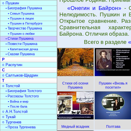
○ Пушкин
«Онегин и Байрон»
- С
▫ Биография Пушкина
Нелюдимость. Пушкин и Б
• Семья Пушкина
• Пушкин в лицее
Открытое сравнение. Раз
• Пушкин в Петербурге
Сравнительная характе
▫ Творчество Пушкина
Байрона. Отличия образа.
• Пушкин о любви
▫ Стихи Пушкина
Всего в разделе
▫ Повести Пушкина
• Капитанская дочка
▫ Сказки Пушкина
Р
○ Распутин
С
○ Салтыков-Щедрин
Т
Стихи об осени
Пушкин «Вновь я
○ Толстой
Пушкина
посетил»
▫ Биография Толстого
▫ Рассказы Толстого
• Война и мир
• После бала
○ А.Н.Толстой
○ Тукай
○ Тургенев
Медный всадник
Полтава
▫ Проза Тургенева