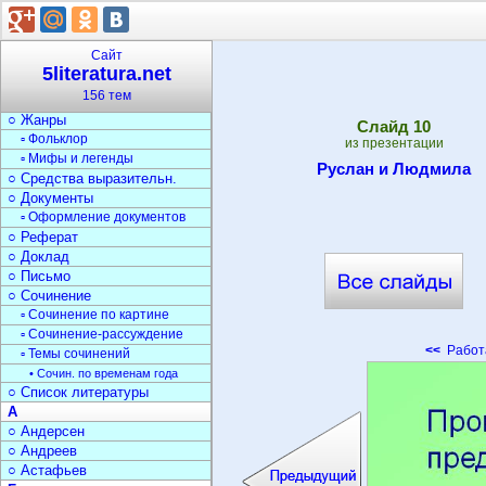
▫ Стихи о войне
▫ Загадки
Текст
Сайт
○ Типы текста
5literatura.net
○ Анализ текста
156 тем
○ Стили речи
○ Жанры
Cлайд
10
▫ Фольклор
из презентации
▫ Мифы и легенды
Руслан и Людмила
○ Средства выразительн.
○ Документы
▫ Оформление документов
○ Реферат
○ Доклад
○ Письмо
○ Сочинение
▫ Сочинение по картине
▫ Сочинение-рассуждение
<<
Работа
▫ Темы сочинений
• Сочин. по временам года
○ Список литературы
А
○ Андерсен
○ Андреев
○ Астафьев