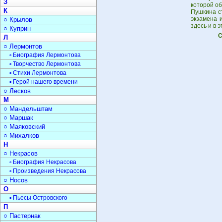
З
которой об
К
Пушкина с
экзамена 
○ Крылов
здесь и в 
○ Куприн
С
Л
○ Лермонтов
▫ Биография Лермонтова
▫ Творчество Лермонтова
▫ Стихи Лермонтова
▫ Герой нашего времени
○ Лесков
М
○ Мандельштам
○ Маршак
○ Маяковский
○ Михалков
Н
○ Некрасов
▫ Биография Некрасова
▫ Произведения Некрасова
○ Носов
О
▫ Пьесы Островского
П
○ Пастернак