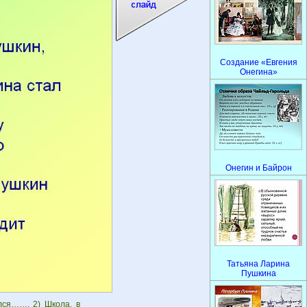
Создание «Евгения
Онегина»
Онегин и Байрон
Татьяна Ларина
Пушкина
ился……. 2) Школа, в