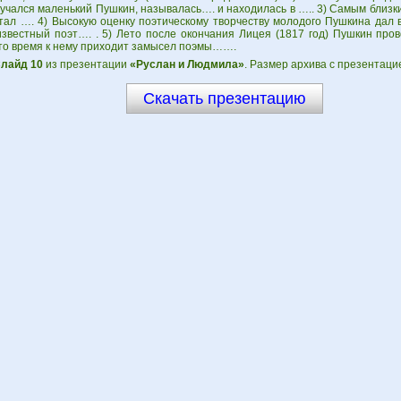
учался маленький Пушкин, называлась…. и находилась в ….. 3) Самым близк
тал …. 4) Высокую оценку поэтическому творчеству молодого Пушкина дал 
известный поэт…. . 5) Лето после окончания Лицея (1817 год) Пушкин пр
это время к нему приходит замысел поэмы…….
лайд 10
из презентации
«Руслан и Людмила»
. Размер архива с презентаци
Скачать презентацию