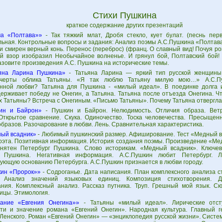
Стихи Пушкина
краткое содержание других презентаций
а «Полтава»»
- Так тяжкий млат, Дробя стекло, кует булат. (песнь пер
ьная. Контрольные вопросы и задания: Анализ поэмы А.С.Пушкина «Полтава»
 и смирен верный конь. Перенос (переброс) (франц. О славный вид! Почуя ро
 взор изобразил Необычайное волненье. И грянул бой, Полтавский бой! 
зовите произведения А.С. Пушкина на исторические темы.
яна Ларина Пушкина»
- Татьяна Ларина — яркий тип русской женщины 
черты облика Татьяны. «Я так люблю Татьяну милую мою…» А.С.Пу
нной любви? Татьяна для Пушкина - «милый идеал». В поединке долга и
держивает победу не Онегин, а Татьяна. Татьяна после отъезда Онегина. Ч
х Татьяны? Встреча с Онегиным. «Письмо Татьяны». Почему Татьяна отвергл
ин и Байрон»
- Пушкин и Байрон. Нелюдимость. Отличия образа. Ветр
Открытое сравнение. Скука. Одиночество. Тоска человечества. Пресыщенн
бразов. Разочарование в любви. Лень. Сравнительная характеристика.
ый всадник»
- Любимый пушкинский размер. Афиширование. Тест «Медный в
поэта. Позитивная информация. История создания поэмы. Произведение «Ме
нятен Петербург Пушкина. Слово историкам. «Медный всадник». Ключев
г Пушкина. Негативная информация. А.С.Пушкин любит Петербург. 
ующую основанию Петербурга. А.С.Пушкин признается в любви городу.
ин «Пророк»»
- Содроганье. Дата написания. План комплексного анализа с
 Анализ значений языковых единиц. Композиция стихотворения. Д
ания. Комплексный анализ. Рассказ путника. Труп. Грешный мой язык. Сю
ицы. Этимология.
ание «Евгения Онегина»»
- Татьяны «милый идеал». Лирические отст
ти и значение романа «Евгений Онегин». Народная культура. Главный г
 Ленского. Роман «Евгений Онегин» — «энциклопедия русской жизни». Систе