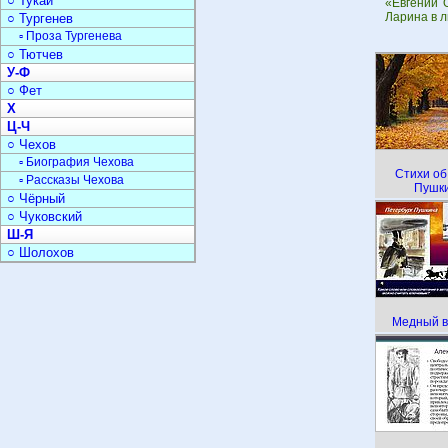
○ Тукай
«Евгений 
Ларина в л
○ Тургенев
▫ Проза Тургенева
○ Тютчев
У-Ф
○ Фет
Х
Ц-Ч
○ Чехов
▫ Биография Чехова
Стихи об
▫ Рассказы Чехова
Пушк
○ Чёрный
○ Чуковский
Ш-Я
○ Шолохов
Медный в