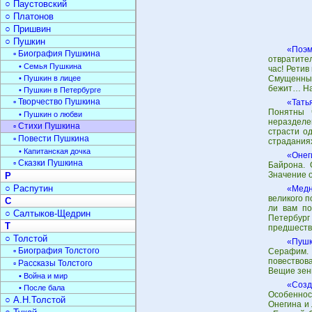
○ Паустовский
○ Платонов
○ Пришвин
○ Пушкин
«Поэм
▫ Биография Пушкина
отвратител
• Семья Пушкина
час! Ретив
• Пушкин в лицее
Смущенный
бежит… На
• Пушкин в Петербурге
▫ Творчество Пушкина
«Тать
Понятны 
• Пушкин о любви
неразделе
▫ Стихи Пушкина
страсти о
▫ Повести Пушкина
страдания
• Капитанская дочка
«Онег
▫ Сказки Пушкина
Байрона. 
Значение о
Р
○ Распутин
«Медн
великого 
С
ли вам по
○ Салтыков-Щедрин
Петербур
Т
предшеств
○ Толстой
«Пушк
▫ Биография Толстого
Серафим.
повествов
▫ Рассказы Толстого
Вещие зен
• Война и мир
«Созд
• После бала
Особеннос
○ А.Н.Толстой
Онегина и