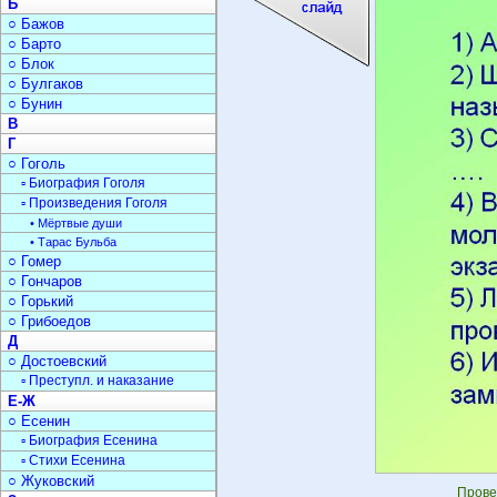
Б
○ Бажов
○ Барто
○ Блок
○ Булгаков
○ Бунин
В
Г
○ Гоголь
▫ Биография Гоголя
▫ Произведения Гоголя
• Мёртвые души
• Тарас Бульба
○ Гомер
○ Гончаров
○ Горький
○ Грибоедов
Д
○ Достоевский
▫ Преступл. и наказание
Е-Ж
○ Есенин
▫ Биография Есенина
▫ Стихи Есенина
○ Жуковский
Прове