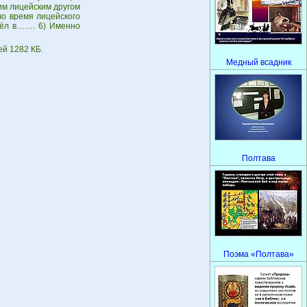
им лицейским другом
во время лицейского
овёл в……. 6) Именно
ей 1282 КБ.
Медный всадник
Полтава
Поэма «Полтава»