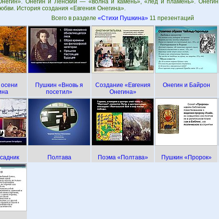
Онегин». Онегин и Ленский — «волна и камень», «лёд и пламень». Онегин
юбви. История создания «Евгения Онегина».
Всего в разделе
«Стихи Пушкина»
11 презентаций
 осени
Пушкин «Вновь я
Создание «Евгения
Онегин и Байрон
ина
посетил»
Онегина»
садник
Полтава
Поэма «Полтава»
Пушкин «Пророк»