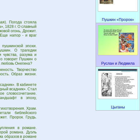
Пушкин «Пророк»
вая). Погода стояла
, 1828 г. О славный
ковой огонь, Дрожит.
Еще напор - и враг
пушкинской эпохи.
шкин. О трагедии
 чувства, разума и
то говорит Пушкин о
а любовь Онегина?
Руслан и Людмила
еность. Творчество
ость. Образ жизни.
садник». В кабинете
дный всадник». Стал
ое словосочетание.
Ландшафт в эпоху,
Цыганы
тихотворения. Храм.
етали библейского
жет. Пророк. Грудь.
упления в романе.
ерой романа. Дуэль
ма образов в романе