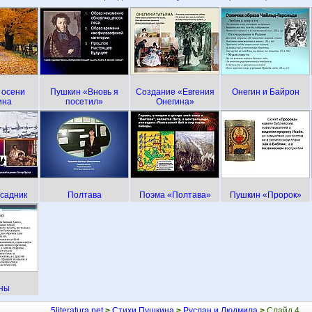
 осени
Пушкин «Вновь я
Создание «Евгения
Онегин и Байрон
ина
посетил»
Онегина»
садник
Полтава
Поэма «Полтава»
Пушкин «Пророк»
ны
5literatura.net
>
Стихи Пушкина
>
Руслан и Людмила
>
Слайд 4