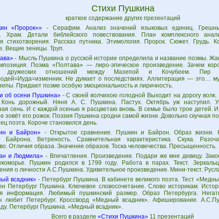
Стихи Пушкина
краткое содержание других презентаций
ин «Пророк»»
- Серафим. Анализ значений языковых единиц. Грешн
. Храм. Детали библейского повествования. План комплексного анали
я стихотворения. Рассказ путника. Этимология. Пророк. Сюжет. Грудь. К
. Вещие зеницы. Труп.
ава»
- Мысль Пушкина о русской истории определила и название поэмы. Ж
мпозиция. Поэма «Полтава» — лиро-эпическое произведение. Зачем кор
е дружеских отношений между Мазепой и Кочубеем. Пир П
одей=Иуда=изменник. Не думает о последствиях. Аллитерация — это… му
зепы. Придают поэме особую эмоциональность и лиричность.
и об осени Пушкина»
- С своей волчихою голодной Выходит на дорогу волк. 
 Конь дорожный. Няня А. С. Пушкина. Пастух. Октябрь уж наступил. 
ая сень. И с каждой осенью я расцветаю вновь. В семье было трое детей. И
не зовёт его рожок. Поэзия Пушкина сродни самой жизни. Довольно скучная п
тец поэта. Короче становился день.
ин и Байрон»
- Открытое сравнение. Пушкин и Байрон. Образ жизни. 
о Байрона. Ветреность. Сравнительная характеристика. Скука. Разоч
о. Отличия образа. Значение образов. Тоска человечества. Пресыщенность.
ан и Людмила»
- Впечатления. Произведение. Подари же мне девицу. Зако
укоморье. Пушкин родился в 1799 году. Работа в парах. Текст. Зеркальц
ния о личности А.С.Пушкина. Удивительное произведение. Мини-текст. Русл
ый всадник»
- Петербург Пушкина. В кабинете великого поэта. Тест «Медны
ен Петербург Пушкина. Ключевое словосочетание. Слово историкам. Истор
я информация. Любимый пушкинский размер. Образ Петербурга. Негат
н любит Петербург. Кроссворд «Медный всадник». Афиширование. А.С.П
ду. Петербург Пушкина. «Медный всадник».
Всего в разделе
«Стихи Пушкина»
11 презентаций