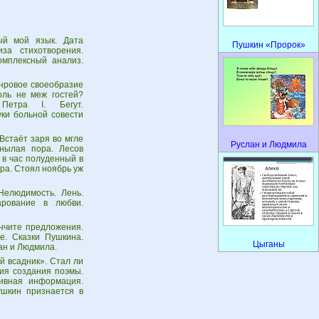
ый мой язык. Дата
Пушкин «Пророк»
за стихотворения.
омплексный анализ.
анровое своеобразие
оль не меж гостей?
етра I. Бегут.
ки больной совести
Встаёт заря во мгле
Руслан и Людмила
Унылая пора. Лесов
 в час полуденный в
ора. Стоял ноябрь уж
Нелюдимость. Лень.
арование в любви.
нчите предложения.
е. Сказки Пушкина.
Цыганы
ан и Людмила.
й всадник». Стал ли
ия создания поэмы.
ивная информация.
ушкин признается в