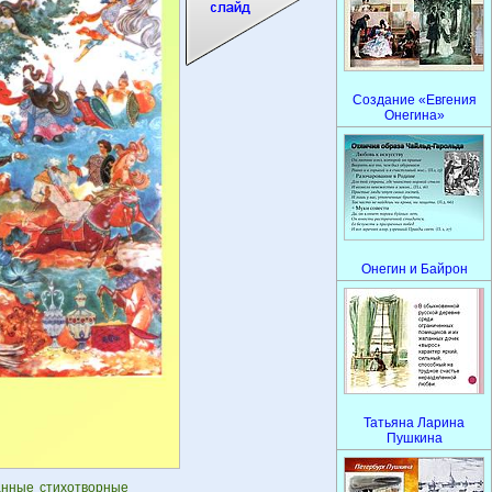
Создание «Евгения
Онегина»
Онегин и Байрон
Татьяна Ларина
Пушкина
анные стихотворные