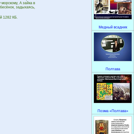
 морскому, А зайка в
бесёнок, задыхаясь,
й 1282 КБ.
Медный всадник
Полтава
Поэма «Полтава»