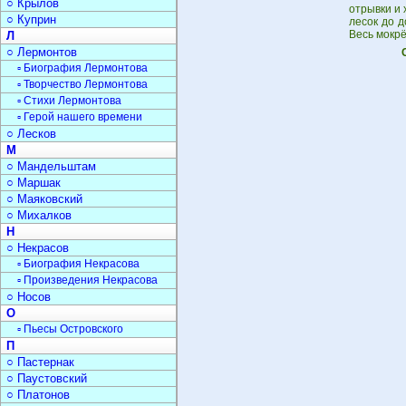
○ Крылов
отрывки и 
○ Куприн
лесок до д
Весь мокр
Л
○ Лермонтов
▫ Биография Лермонтова
▫ Творчество Лермонтова
▫ Стихи Лермонтова
▫ Герой нашего времени
○ Лесков
М
○ Мандельштам
○ Маршак
○ Маяковский
○ Михалков
Н
○ Некрасов
▫ Биография Некрасова
▫ Произведения Некрасова
○ Носов
О
▫ Пьесы Островского
П
○ Пастернак
○ Паустовский
○ Платонов