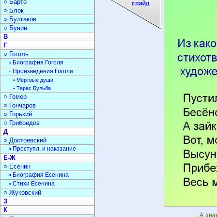
○ Барто
○ Блок
○ Булгаков
○ Бунин
В
Г
○ Гоголь
▫ Биография Гоголя
▫ Произведения Гоголя
• Мёртвые души
• Тарас Бульба
○ Гомер
○ Гончаров
○ Горький
○ Грибоедов
Д
○ Достоевский
▫ Преступл. и наказание
Е-Ж
○ Есенин
▫ Биография Есенина
▫ Стихи Есенина
○ Жуковский
З
К
А зна