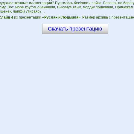
художественные иллюстрации? Пустились бесёнок и зайка: Бесёнок по берегу
ому. Вот, море кругом обежавши, Высунув язык, мордку поднявши, Прибежал 
ёшенек, лапкой утираясь…
Слайд 4
из презентации
«Руслан и Людмила»
. Размер архива с презентацие
Скачать презентацию