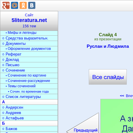
Текст
○ Типы текста
○ Анализ текста
Сайт
○ Стили речи
5literatura.net
○ Жанры
156 тем
▫ Фольклор
▫ Мифы и легенды
Cлайд
4
○ Средства выразительн.
из презентации
○ Документы
Руслан и Людмила
▫ Оформление документов
○ Реферат
○ Доклад
○ Письмо
○ Сочинение
▫ Сочинение по картине
▫ Сочинение-рассуждение
▫ Темы сочинений
• Сочин. по временам года
<<
Впеч
○ Список литературы
А
○ Андерсен
○ Андреев
○ Астафьев
Б
○ Бажов