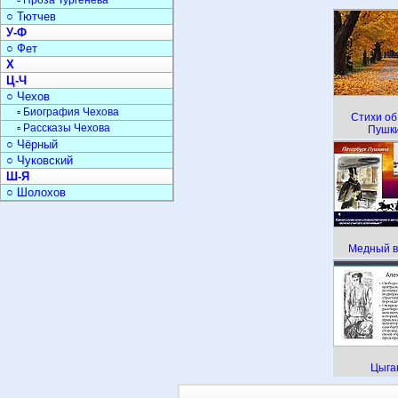
▫ Проза Тургенева
○ Тютчев
У-Ф
○ Фет
Х
Ц-Ч
○ Чехов
▫ Биография Чехова
Стихи об
▫ Рассказы Чехова
Пушк
○ Чёрный
○ Чуковский
Ш-Я
○ Шолохов
Медный в
Цыга