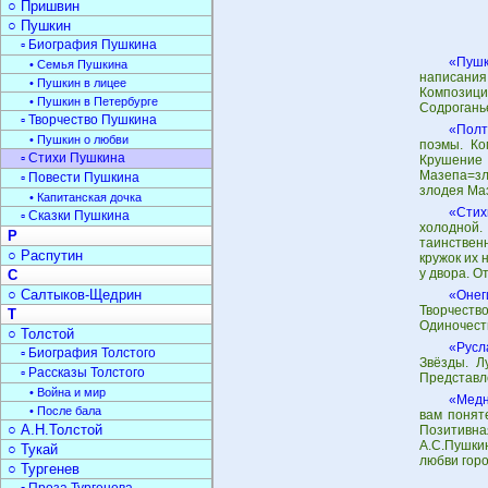
○ Пришвин
○ Пушкин
▫ Биография Пушкина
«Пушк
• Семья Пушкина
написания
• Пушкин в лицее
Композици
• Пушкин в Петербурге
Содроганье
▫ Творчество Пушкина
«Полт
• Пушкин о любви
поэмы. Ко
▫ Стихи Пушкина
Крушени
Мазепа=зл
▫ Повести Пушкина
злодея Ма
• Капитанская дочка
«Стих
▫ Сказки Пушкина
холодной.
Р
таинственн
○ Распутин
кружок их 
у двора. О
С
○ Салтыков-Щедрин
«Онег
Творчеств
Т
Одиночеств
○ Толстой
«Русл
▫ Биография Толстого
Звёзды. Л
▫ Рассказы Толстого
Представле
• Война и мир
«Медн
• После бала
вам понят
○ А.Н.Толстой
Позитивна
А.С.Пушки
○ Тукай
любви горо
○ Тургенев