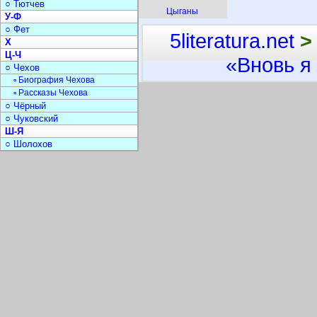
○ Тютчев
Цыганы
У-Ф
○ Фет
5literatura.net
>
Х
Ц-Ч
«Вновь я
○ Чехов
▫ Биография Чехова
▫ Рассказы Чехова
○ Чёрный
○ Чуковский
Ш-Я
○ Шолохов