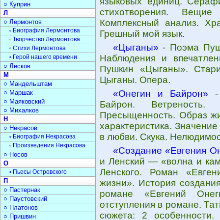
языковых единиц. Серафи
○ Куприн
стихотворения. Вещие 
Л
Комплексный анализ. Хра
○ Лермонтов
▫ Биография Лермонтова
Грешный мой язык.
▫ Творчество Лермонтова
«Цыганы»
- Поэма Пушк
▫ Стихи Лермонтова
Наблюдения и впечатлен
▫ Герой нашего времени
○ Лесков
Пушкин «Цыганы». Стари
М
Цыганы. Опера.
○ Мандельштам
«Онегин и Байрон»
- 
○ Маршак
○ Маяковский
Байрон. Ветреность. 
○ Михалков
Пресыщенность. Образ жи
Н
характеристика. Значение
○ Некрасов
в любви. Скука. Нелюдимос
▫ Биография Некрасова
▫ Произведения Некрасова
«Создание «Евгения О
○ Носов
и Ленский — «волна и кам
О
Ленского. Роман «Евге
▫ Пьесы Островского
П
жизни». История создани
○ Пастернак
романе «Евгений Онеги
○ Паустовский
отступления в романе. Та
○ Платонов
сюжета: 2 особенности.
○ Пришвин