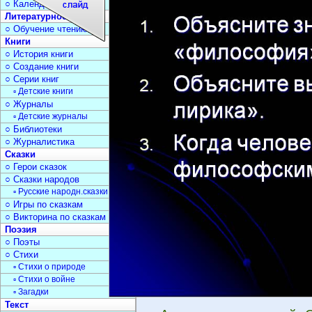
○ Календарь дат
Литературное чтение
○ Обучение чтению
Книги
○ История книги
○ Создание книги
○ Серии книг
▫ Детские книги
○ Журналы
▫ Детские журналы
○ Библиотеки
○ Журналистика
Сказки
○ Герои сказок
○ Сказки народов
▫ Русские народн.сказки
○ Игры по сказкам
○ Викторина по сказкам
Поэзия
○ Поэты
○ Стихи
▫ Стихи о природе
▫ Стихи о войне
▫ Загадки
Текст