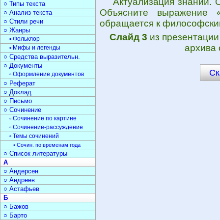
Актуализация знаний. 
○ Типы текста
Объясните выражение «
○ Анализ текста
○ Стили речи
обращается к философски
○ Жанры
Слайд 3
из презентаци
▫ Фольклор
архива 
▫ Мифы и легенды
○ Средства выразительн.
○ Документы
Ск
▫ Оформление документов
○ Реферат
○ Доклад
○ Письмо
○ Сочинение
▫ Сочинение по картине
▫ Сочинение-рассуждение
▫ Темы сочинений
• Сочин. по временам года
○ Список литературы
А
○ Андерсен
○ Андреев
○ Астафьев
Б
○ Бажов
○ Барто