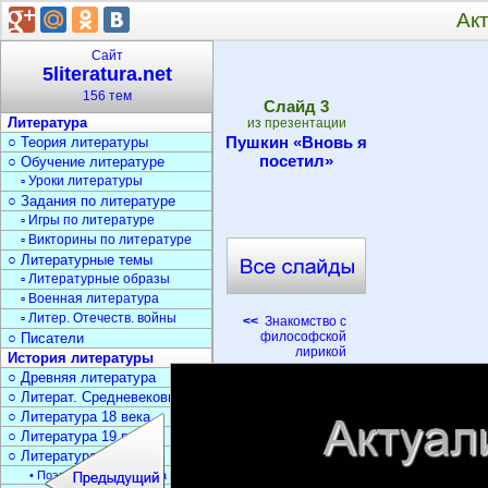
Ак
Сайт
5literatura.net
156 тем
Cлайд
3
Литература
из презентации
Пушкин «Вновь я
○ Теория литературы
посетил»
○ Обучение литературе
▫ Уроки литературы
○ Задания по литературе
▫ Игры по литературе
▫ Викторины по литературе
○ Литературные темы
▫ Литературные образы
▫ Военная литература
▫ Литер. Отечеств. войны
<<
Знакомство с
философской
○ Писатели
лирикой
История литературы
○ Древняя литература
○ Литерат. Средневековья
○ Литература 18 века
○ Литература 19 века
○ Литература 20 века
• Поэзия Серебрян. века