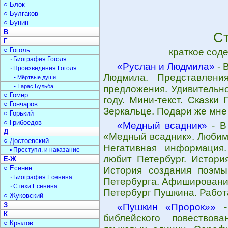
○ Блок
○ Булгаков
○ Бунин
В
С
Г
○ Гоголь
краткое сод
▫ Биография Гоголя
«Руслан и Людмила»
- 
▫ Произведения Гоголя
Людмила. Представлени
• Мёртвые души
• Тарас Бульба
предложения. Удивительн
○ Гомер
году. Мини-текст. Сказки
○ Гончаров
Зеркальце. Подари же мне 
○ Горький
○ Грибоедов
«Медный всадник»
- В
Д
«Медный всадник». Любим
○ Достоевский
Негативная информация
▫ Преступл. и наказание
любит Петербург. Истори
Е-Ж
○ Есенин
История создания поэмы
▫ Биография Есенина
Петербурга. Афиширование
▫ Стихи Есенина
Петербург Пушкина. Работа
○ Жуковский
З
«Пушкин «Пророк»»
- 
К
библейского повествов
○ Крылов