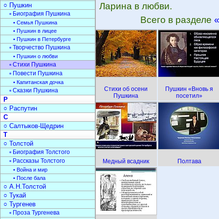
Ларина в любви.
○ Пушкин
▫ Биография Пушкина
Всего в разделе
• Семья Пушкина
• Пушкин в лицее
• Пушкин в Петербурге
▫ Творчество Пушкина
• Пушкин о любви
▫ Стихи Пушкина
▫ Повести Пушкина
• Капитанская дочка
Стихи об осени
Пушкин «Вновь я
▫ Сказки Пушкина
Пушкина
посетил»
Р
○ Распутин
С
○ Салтыков-Щедрин
Т
○ Толстой
▫ Биография Толстого
▫ Рассказы Толстого
Медный всадник
Полтава
• Война и мир
• После бала
○ А.Н.Толстой
○ Тукай
○ Тургенев
▫ Проза Тургенева