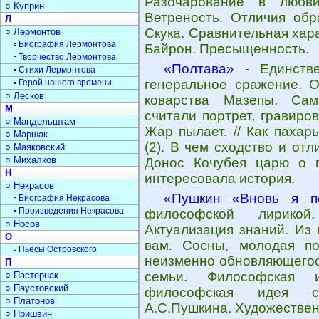
Разочарование в любви
○ Куприн
Ветреность. Отличия обр
Л
Скука. Сравнительная хар
○ Лермонтов
▫ Биография Лермонтова
Байрон. Пресыщенность.
▫ Творчество Лермонтова
«Полтава»
- Единств
▫ Стихи Лермонтова
генеральное сражение. О
▫ Герой нашего времени
○ Лесков
коварства Мазепы. Сам
М
считали портрет, гравиро
○ Мандельштам
Жар пылает. // Как пахар
○ Маршак
(2). В чем сходство и от
○ Маяковский
○ Михалков
Донос Кочубея царю о п
Н
интересовала история.
○ Некрасов
«Пушкин «Вновь я п
▫ Биография Некрасова
▫ Произведения Некрасова
философской лирикой
○ Носов
Актуализация знаний. Из
О
вам. Сосны, молодая п
▫ Пьесы Островского
неизменно обновляющегося
П
семьи. Философская 
○ Пастернак
○ Паустовский
философская идея ст
○ Платонов
А.С.Пушкина. Художествен
○ Пришвин