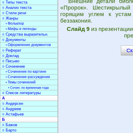
Внешние детали библе
○ Типы текста
«Пророк». Шестикрылый
○ Анализ текста
○ Стили речи
горящим углем к устам
○ Жанры
беззакония.
▫ Фольклор
Слайд 9
из презентаци
▫ Мифы и легенды
○ Средства выразительн.
пре
○ Документы
▫ Оформление документов
Ск
○ Реферат
○ Доклад
○ Письмо
○ Сочинение
▫ Сочинение по картине
▫ Сочинение-рассуждение
▫ Темы сочинений
• Сочин. по временам года
○ Список литературы
А
○ Андерсен
○ Андреев
○ Астафьев
Б
○ Бажов
○ Барто