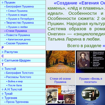
«Создание «Евгения О
○ Пушкин
▫ Биография Пушкина
камень», «лёд и пламень»
• Семья Пушкина
идеал». Особенности и
• Пушкин в лицее
Особенности сюжета: 2 о
• Пушкин в Петербурге
▫ Творчество Пушкина
Пушкин. Народная культур
• Пушкин о любви
Система образов в рома
▫ Стихи Пушкина
Онегин» — «энциклопедия
▫ Повести Пушкина
Татьяна Ларина в любви.
• Капитанская дочка
▫ Сказки Пушкина
Всего в разделе
Р
○ Распутин
С
○ Салтыков-Щедрин
Т
○ Толстой
▫ Биография Толстого
▫ Рассказы Толстого
Стихи об осени
Пушкин «Вновь я
• Война и мир
Пушкина
посетил»
• После бала
○ А.Н.Толстой
○ Тукай
○ Тургенев
▫ Проза Тургенева