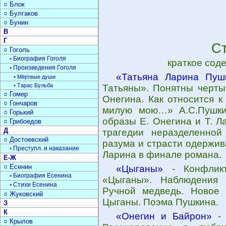
○ Блок
○ Булгаков
○ Бунин
В
Г
С
○ Гоголь
▫ Биография Гоголя
краткое сод
▫ Произведения Гоголя
«Татьяна Ларина Пуш
• Мёртвые души
• Тарас Бульба
Татьяны». Понятны черты
○ Гомер
Онегина. Как относится 
○ Гончаров
милую мою…» А.С.Пушкин
○ Горький
образы Е. Онегина и Т. Л
○ Грибоедов
Д
трагедии неразделенной
○ Достоевский
разума и страсти одержив
▫ Преступл. и наказание
Ларина в финале романа.
Е-Ж
○ Есенин
«Цыганы»
- Конфликт
▫ Биография Есенина
«Цыганы». Наблюдения 
▫ Стихи Есенина
Ручной медведь. Новое с
○ Жуковский
Цыганы. Поэма Пушкина.
З
К
«Онегин и Байрон»
- 
○ Крылов