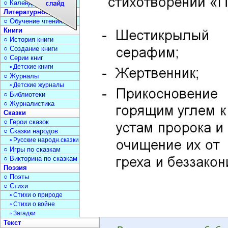
○ Календарь дат
Литературное чтение
○ Обучение чтению
Книги
○ История книги
○ Создание книги
○ Серии книг
▫ Детские книги
○ Журналы
▫ Детские журналы
○ Библиотеки
○ Журналистика
Сказки
○ Герои сказок
○ Сказки народов
▫ Русские народн.сказки
○ Игры по сказкам
○ Викторина по сказкам
Поэзия
○ Поэты
○ Стихи
▫ Стихи о природе
▫ Стихи о войне
▫ Загадки
Текст