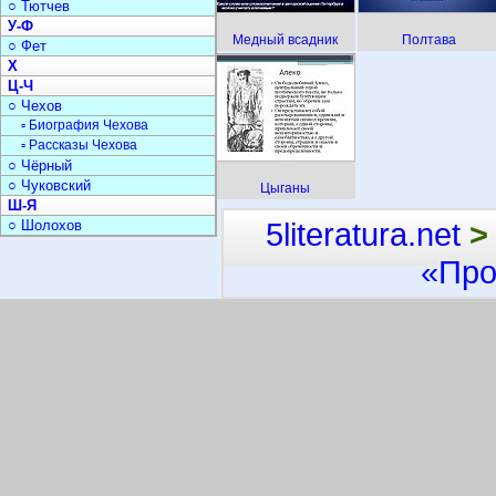
○ Тютчев
У-Ф
Медный всадник
Полтава
○ Фет
Х
Ц-Ч
○ Чехов
▫ Биография Чехова
▫ Рассказы Чехова
○ Чёрный
○ Чуковский
Цыганы
Ш-Я
5literatura.net
>
○ Шолохов
«Про