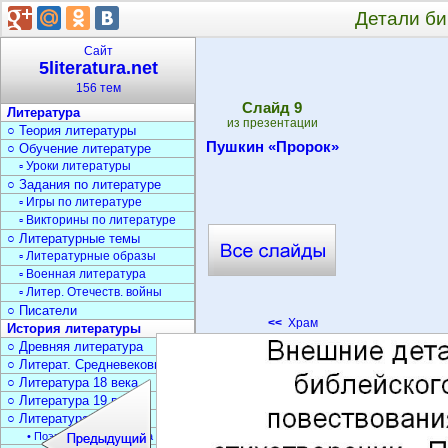
Детали би
Сайт
5literatura.net
156 тем
Cлайд
9
Литература
из презентации
○ Теория литературы
Пушкин «Пророк»
○ Обучение литературе
▫ Уроки литературы
○ Задания по литературе
▫ Игры по литературе
▫ Викторины по литературе
○ Литературные темы
▫ Литературные образы
▫ Военная литература
▫ Литер. Отечеств. войны
○ Писатели
<<
Храм
История литературы
○ Древняя литература
○ Литерат. Средневековья
○ Литература 18 века
○ Литература 19 века
○ Литература 20 века
• Поэзия Серебрян. века