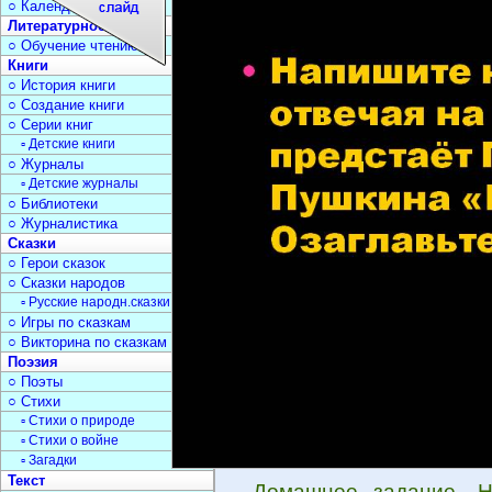
○ Календарь дат
Литературное чтение
○ Обучение чтению
Книги
○ История книги
○ Создание книги
○ Серии книг
▫ Детские книги
○ Журналы
▫ Детские журналы
○ Библиотеки
○ Журналистика
Сказки
○ Герои сказок
○ Сказки народов
▫ Русские народн.сказки
○ Игры по сказкам
○ Викторина по сказкам
Поэзия
○ Поэты
○ Стихи
▫ Стихи о природе
▫ Стихи о войне
▫ Загадки
Текст
Домашнее задание. Н