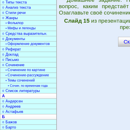
○ Типы текста
вопрос, каким предстаё
○ Анализ текста
Озаглавьте своё сочинени
○ Стили речи
○ Жанры
Слайд 15
из презентац
▫ Фольклор
пре
▫ Мифы и легенды
○ Средства выразительн.
○ Документы
Ск
▫ Оформление документов
○ Реферат
○ Доклад
○ Письмо
○ Сочинение
▫ Сочинение по картине
▫ Сочинение-рассуждение
▫ Темы сочинений
• Сочин. по временам года
○ Список литературы
А
○ Андерсен
○ Андреев
○ Астафьев
Б
○ Бажов
○ Барто