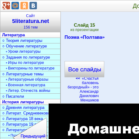
Д
Сайт
5literatura.net
Cлайд
15
156 тем
из презентации
Литература
Поэма «Полтава»
○ Теория литературы
○ Обучение литературе
▫ Уроки литературы
○ Задания по литературе
▫ Игры по литературе
▫ Викторины по литературе
○ Литературные темы
<<
«Счастья
▫ Литературные образы
баловень
▫ Военная литература
безродный» - это
▫ Литер. Отечеств. войны
Александр
Данилович
○ Писатели
Меншиков
История литературы
○ Древняя литература
○ Литерат. Средневековья
○ Литература 18 века
○ Литература 19 века
○ Литература 20 века
• Поэзия Серебрян. века