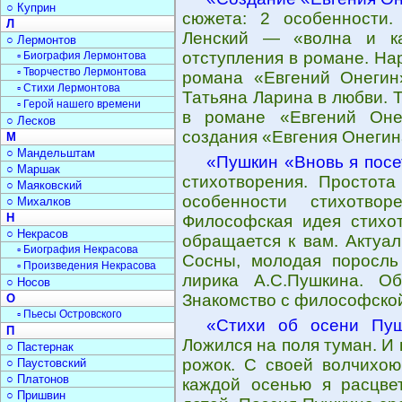
○ Куприн
сюжета: 2 особенности.
Л
Ленский — «волна и ка
○ Лермонтов
отступления в романе. На
▫ Биография Лермонтова
▫ Творчество Лермонтова
романа «Евгений Онегин
▫ Стихи Лермонтова
Татьяна Ларина в любви. 
▫ Герой нашего времени
в романе «Евгений Онег
○ Лесков
создания «Евгения Онегин
М
○ Мандельштам
«Пушкин «Вновь я пос
○ Маршак
стихотворения. Простота
○ Маяковский
особенности стихотво
○ Михалков
Н
Философская идея cтихот
○ Некрасов
обращается к вам. Актуал
▫ Биография Некрасова
Сосны, молодая поросль
▫ Произведения Некрасова
лирика А.С.Пушкина. О
○ Носов
Знакомство с философской
О
▫ Пьесы Островского
«Стихи об осени Пуш
П
Ложился на поля туман. И 
○ Пастернак
рожок. С своей волчихою
○ Паустовский
○ Платонов
каждой осенью я расцве
○ Пришвин