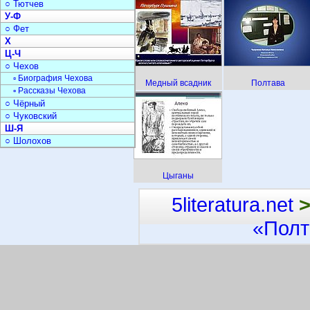
○ Тютчев
У-Ф
○ Фет
Х
Ц-Ч
○ Чехов
▫ Биография Чехова
Медный всадник
Полтава
▫ Рассказы Чехова
○ Чёрный
○ Чуковский
Ш-Я
○ Шолохов
Цыганы
5literatura.net
«Полт