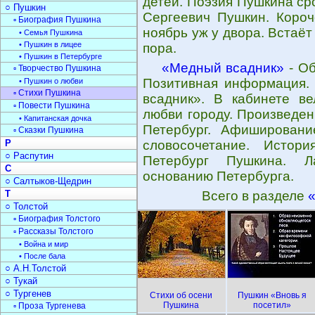
детей. Поэзия Пушкина ср
○ Пушкин
Сергеевич Пушкин. Короч
▫ Биография Пушкина
ноябрь уж у двора. Встаёт
• Семья Пушкина
• Пушкин в лицее
пора.
• Пушкин в Петербурге
«Медный всадник»
- Об
▫ Творчество Пушкина
Позитивная информация.
• Пушкин о любви
▫ Стихи Пушкина
всадник». В кабинете ве
▫ Повести Пушкина
любви городу. Произведе
• Капитанская дочка
Петербург. Афишировани
▫ Сказки Пушкина
Р
словосочетание. Истор
○ Распутин
Петербург Пушкина. 
С
основанию Петербурга.
○ Салтыков-Щедрин
Т
Всего в разделе
○ Толстой
▫ Биография Толстого
▫ Рассказы Толстого
• Война и мир
• После бала
○ А.Н.Толстой
○ Тукай
○ Тургенев
Стихи об осени
Пушкин «Вновь я
Пушкина
посетил»
▫ Проза Тургенева