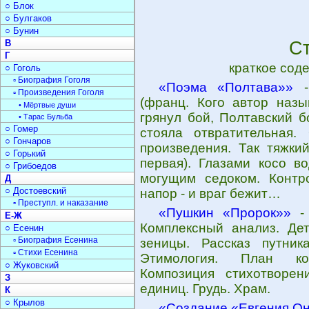
○ Блок
○ Булгаков
○ Бунин
В
С
Г
краткое сод
○ Гоголь
▫ Биография Гоголя
«Поэма «Полтава»»
-
▫ Произведения Гоголя
(франц. Кого автор наз
• Мёртвые души
грянул бой, Полтавский б
• Тарас Бульба
○ Гомер
стояла отвратительная.
○ Гончаров
произведения. Так тяжкий
○ Горький
первая). Глазами косо в
○ Грибоедов
могущим седоком. Контр
Д
○ Достоевский
напор - и враг бежит…
▫ Преступл. и наказание
«Пушкин «Пророк»»
- 
Е-Ж
Комплексный анализ. Дет
○ Есенин
▫ Биография Есенина
зеницы. Рассказ путник
▫ Стихи Есенина
Этимология. План ком
○ Жуковский
Композиция стихотворен
З
единиц. Грудь. Храм.
К
○ Крылов
«Создание «Евгения О