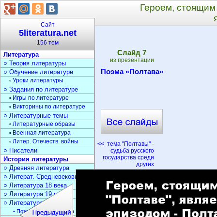
Героем, стоящим 
Сайт
5literatura.net
156 тем
Cлайд
7
Литература
из презентации
○ Теория литературы
Поэма «Полтава»
○ Обучение литературе
▫ Уроки литературы
○ Задания по литературе
▫ Игры по литературе
▫ Викторины по литературе
○ Литературные темы
▫ Литературные образы
▫ Военная литература
▫ Литер. Отечеств. войны
<<
тема "Полтавы" -
○ Писатели
судьба русского
государства среди
История литературы
других
○ Древняя литература
○ Литерат. Средневековья
○ Литература 18 века
○ Литература 19 века
○ Литература 20 века
• Поэзия Серебрян. века