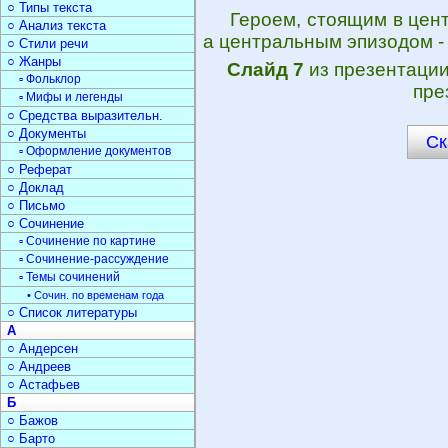
○ Типы текста
Героем, стоящим в цент
○ Анализ текста
а центральным эпизодом -
○ Стили речи
○ Жанры
Слайд 7
из презентаци
▫ Фольклор
пре
▫ Мифы и легенды
○ Средства выразительн.
○ Документы
Ск
▫ Оформление документов
○ Реферат
○ Доклад
○ Письмо
○ Сочинение
▫ Сочинение по картине
▫ Сочинение-рассуждение
▫ Темы сочинений
• Сочин. по временам года
○ Список литературы
А
○ Андерсен
○ Андреев
○ Астафьев
Б
○ Бажов
○ Барто