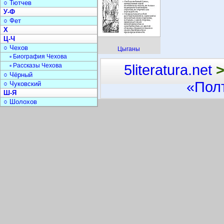
○ Тютчев
У-Ф
○ Фет
Х
Ц-Ч
○ Чехов
Цыганы
▫ Биография Чехова
5literatura.net
▫ Рассказы Чехова
○ Чёрный
«Пол
○ Чуковский
Ш-Я
○ Шолохов