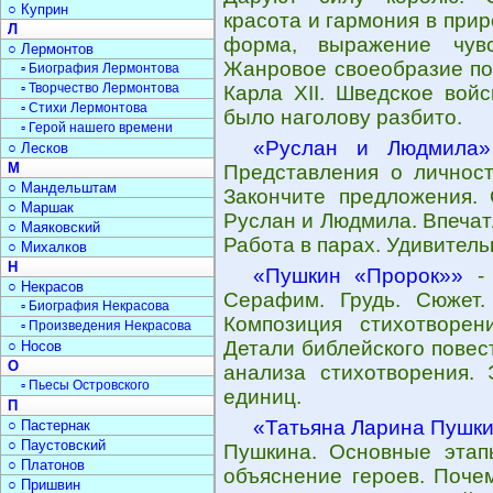
○ Куприн
красота и гармония в при
Л
форма, выражение чувс
○ Лермонтов
Жанровое своеобразие по
▫ Биография Лермонтова
▫ Творчество Лермонтова
Карла XII. Шведское вой
▫ Стихи Лермонтова
было наголову разбито.
▫ Герой нашего времени
«Руслан и Людмила»
○ Лесков
М
Представления о личност
○ Мандельштам
Закончите предложения. 
○ Маршак
Руслан и Людмила. Впечатл
○ Маяковский
Работа в парах. Удивител
○ Михалков
Н
«Пушкин «Пророк»»
- 
○ Некрасов
Серафим. Грудь. Сюжет.
▫ Биография Некрасова
Композиция стихотворен
▫ Произведения Некрасова
Детали библейского повес
○ Носов
О
анализа стихотворения. 
▫ Пьесы Островского
единиц.
П
«Татьяна Ларина Пушк
○ Пастернак
○ Паустовский
Пушкина. Основные этап
○ Платонов
объяснение героев. Поче
○ Пришвин