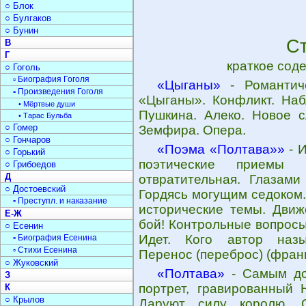
○ Блок
○ Булгаков
○ Бунин
С
В
Г
краткое сод
○ Гоголь
▫ Биография Гоголя
«Цыганы»
- Романтиче
▫ Произведения Гоголя
«Цыганы». Конфликт. Наб
• Мёртвые души
Пушкина. Алеко. Новое с
• Тарас Бульба
○ Гомер
Земфира. Опера.
○ Гончаров
«Поэма «Полтава»»
- И
○ Горький
поэтические приемы 
○ Грибоедов
Д
отвратительная. Глазами
○ Достоевский
Гордясь могущим седоком.
▫ Преступл. и наказание
исторические темы. Движ
Е-Ж
бой! Контрольные вопросы
○ Есенин
Идет. Кого автор назы
▫ Биография Есенина
▫ Стихи Есенина
Перенос (переброс) (фран
○ Жуковский
«Полтава»
- Самым до
З
портрет, гравированный 
К
○ Крылов
Даруют силу королю. С