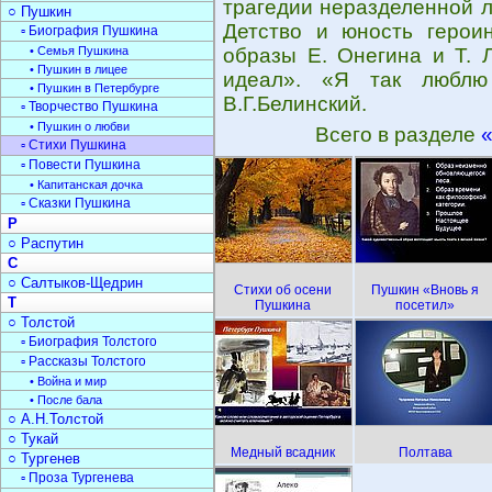
трагедии неразделенной 
○ Пушкин
Детство и юность героин
▫ Биография Пушкина
• Семья Пушкина
образы Е. Онегина и Т. 
• Пушкин в лицее
идеал». «Я так люблю
• Пушкин в Петербурге
В.Г.Белинский.
▫ Творчество Пушкина
• Пушкин о любви
Всего в разделе
▫ Стихи Пушкина
▫ Повести Пушкина
• Капитанская дочка
▫ Сказки Пушкина
Р
○ Распутин
С
○ Салтыков-Щедрин
Стихи об осени
Пушкин «Вновь я
Т
Пушкина
посетил»
○ Толстой
▫ Биография Толстого
▫ Рассказы Толстого
• Война и мир
• После бала
○ А.Н.Толстой
○ Тукай
Медный всадник
Полтава
○ Тургенев
▫ Проза Тургенева