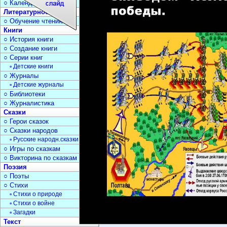
○ Календарь дат
Литературное чтение
○ Обучение чтению
Книги
○ История книги
○ Создание книги
○ Серии книг
▫ Детские книги
○ Журналы
▫ Детские журналы
○ Библиотеки
○ Журналистика
Сказки
○ Герои сказок
○ Сказки народов
▫ Русские народн.сказки
○ Игры по сказкам
○ Викторина по сказкам
Поэзия
○ Поэты
○ Стихи
▫ Стихи о природе
▫ Стихи о войне
▫ Загадки
Текст