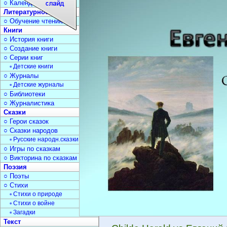
○ Календарь дат
Литературное чтение
○ Обучение чтению
Книги
○ История книги
○ Создание книги
○ Серии книг
▫ Детские книги
○ Журналы
▫ Детские журналы
○ Библиотеки
○ Журналистика
Сказки
○ Герои сказок
○ Сказки народов
▫ Русские народн.сказки
○ Игры по сказкам
○ Викторина по сказкам
Поэзия
○ Поэты
○ Стихи
▫ Стихи о природе
▫ Стихи о войне
▫ Загадки
Текст