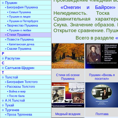
○ Пушкин
«Онегин и Байрон»
▫ Биография Пушкина
Нелюдимость. Тоска ч
• Семья Пушкина
• Пушкин в лицее
Сравнительная характер
• Пушкин в Петербурге
Скука. Значение образов.
▫ Творчество Пушкина
Открытое сравнение. Пушк
• Пушкин о любви
▫ Стихи Пушкина
Всего в разделе
▫ Повести Пушкина
• Капитанская дочка
▫ Сказки Пушкина
Р
○ Распутин
С
○ Салтыков-Щедрин
Т
Стихи об осени
Пушкин «Вновь я
○ Толстой
Пушкина
посетил»
▫ Биография Толстого
▫ Рассказы Толстого
• Война и мир
• После бала
○ А.Н.Толстой
○ Тукай
○ Тургенев
Медный всадник
Полтава
▫ Проза Тургенева