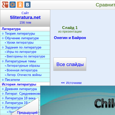
Сравнит
Сайт
5literatura.net
156 тем
Cлайд
1
Литература
из презентации
○ Теория литературы
Онегин и Байрон
○ Обучение литературе
▫ Уроки литературы
○ Задания по литературе
▫ Игры по литературе
▫ Викторины по литературе
○ Литературные темы
▫ Литературные образы
▫ Военная литература
▫ Литер. Отечеств. войны
○ Писатели
<<
Источники
История литературы
○ Древняя литература
○ Литерат. Средневековья
○ Литература 18 века
○ Литература 19 века
○ Литература 20 века
• Поэзия Серебрян. века