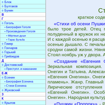
○ Блок
○ Булгаков
С
○ Бунин
В
краткое сод
Г
○ Гоголь
«Стихи об осени Пушк
▫ Биография Гоголя
было трое детей. Отец п
▫ Произведения Гоголя
полуденный в кружок их не
• Мёртвые души
И с каждой осенью я расцв
• Тарас Бульба
○ Гомер
осенью дышало. С печаль
○ Гончаров
сродни самой жизни. Няня
○ Горький
Стоял ноябрь уж у двора.
○ Грибоедов
Д
«Создание «Евгения 
○ Достоевский
Зеркальная композиция.
▫ Преступл. и наказание
Онегин и Татьяна. Алекса
Е-Ж
«Евгения Онегина». Онеги
○ Есенин
пламень». Жанр. Главный 
▫ Биография Есенина
▫ Стихи Есенина
Лирические отступления
○ Жуковский
«Евгений Онегин». Осо
З
Онегин». Народная культу
К
○ Крылов
«Пушкин «Пророк»»
- Р