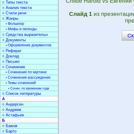
Childe Harold vs Евгени
○ Типы текста
○ Анализ текста
○ Стили речи
Слайд 1
из презентаци
○ Жанры
пре
▫ Фольклор
▫ Мифы и легенды
○ Средства выразительн.
Ск
○ Документы
▫ Оформление документов
○ Реферат
○ Доклад
○ Письмо
○ Сочинение
▫ Сочинение по картине
▫ Сочинение-рассуждение
▫ Темы сочинений
• Сочин. по временам года
○ Список литературы
А
○ Андерсен
○ Андреев
○ Астафьев
Б
○ Бажов
○ Барто