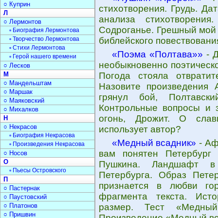
○ Куприн
стихотворения. Грудь. Да
Л
анализа стихотворения
○ Лермонтов
Содроганье. Грешный мой 
▫ Биография Лермонтова
▫ Творчество Лермонтова
библейского повествовани
▫ Стихи Лермонтова
«Поэма «Полтава»»
- Д
▫ Герой нашего времени
необыкновенно поэтическо
○ Лесков
М
Погода стояла отврати
○ Мандельштам
Назовите произведения 
○ Маршак
грянул бой, Полтавски
○ Маяковский
Контрольные вопросы и з
○ Михалков
огонь, Дрожит. О слав
Н
○ Некрасов
использует автор?
▫ Биография Некрасова
«Медный всадник»
- Аф
▫ Произведения Некрасова
вам понятен Петербург 
○ Носов
О
Пушкина. Ландшафт в
▫ Пьесы Островского
Петербурга. Образ Петер
П
признается в любви го
○ Пастернак
фрагмента текста. Ист
○ Паустовский
○ Платонов
размер. Тест «Медный
○ Пришвин
Произведение «Медный вс