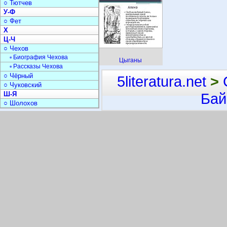
○ Тютчев
У-Ф
○ Фет
Х
Ц-Ч
○ Чехов
▫ Биография Чехова
Цыганы
▫ Рассказы Чехова
○ Чёрный
5literatura.net
>
○ Чуковский
Ш-Я
Бай
○ Шолохов