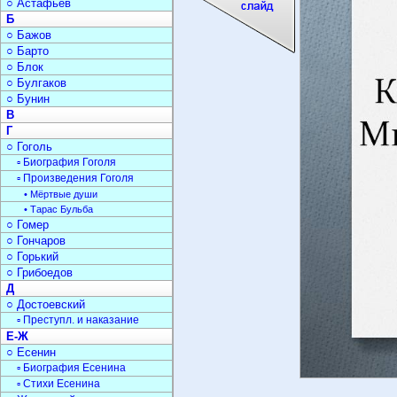
○ Астафьев
Б
○ Бажов
○ Барто
○ Блок
○ Булгаков
○ Бунин
В
Г
○ Гоголь
▫ Биография Гоголя
▫ Произведения Гоголя
• Мёртвые души
• Тарас Бульба
○ Гомер
○ Гончаров
○ Горький
○ Грибоедов
Д
○ Достоевский
▫ Преступл. и наказание
Е-Ж
○ Есенин
▫ Биография Есенина
▫ Стихи Есенина