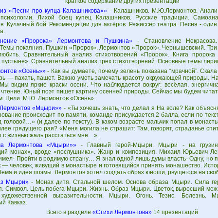
краткое содержание других презентаций
из «Песни про купца Калашникова»»
- Калашников. М.Ю.Лермонтов. Анализ
психологии. Лихой боец купец Калашников. Русские традиции. Самоан
в. Кулачный бой. Рекомендации для актёров. Режиссёр театра. Песня - оди
а.
внение «Пророка» Лермонтова и Пушкина»
- Становление Некрасова.
 Темы покаяния. Пушкин «Пророк». Лермонтов «Пророк». Чернышевский. Три
любить. Сравнительный анализ стихотворений «Пророк». Книга пророка
в пустыне». Сравнительный анализ трех стихотворений. Основные темы лири
онтов «Осень»»
- Как вы думаете, почему зелень показана “мрачной”. Скал
арь — пахать, пашет. Важно уметь замечать красоту окружающей природы. Н
 Мы видим яркие краски осени. Что наблюдается вокруг: весёлая, энергичн
 чтение. Юный поэт пишет картину осенней природы. Сейчас мы будем читат
м. Цели. М.Ю. Лермонтов «Осень».
Лермонтов «Мцыри»»
- «Ты хочешь знать, что делал я На воле? Как объясн
ование происходит по памяти, команде присуждается 2 балла, если по текс
д головой…» (и далее по тексту). В каком возрасте мальчик попал в монас
лее грядущего рая? «Меня могила не страшит: Там, говорят, страданье спи
о с жизнью жаль расстаться мне…».
ма Лермонтова «Мцыри»»
- Главный герой-Мцыри. Мцыри - на грузин
ий монах», вроде «послушника». Жанр и композиция. Михаил Юрьевич Ле
 имел- Пройти в родимую страну… Я знал одной лишь думы власть- Одну, но
 — человек, живущий в монастыре и готовящийся принять монашество. Ист
ема и идея поэмы. Лермонтов хотел создать образ юноши, рвущегося на сво
аз Мцыри»
- Монах дитя. Стальной шелом. Основа образа Мцыри. Сила гер
я. Символ. Цель побега Мцыри. Жизнь. Образ Мцыри. Цветок, выросший меж
 художественной выразительности. Мцыри. Огонь. Тезис. Болезнь. М
й Кавказ.
Всего в разделе
«Стихи Лермонтова»
14 презентаций