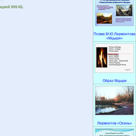
ацией 999 КБ.
Поэма М.Ю.Лермонтова
«Мцыри»
Образ Мцыри
Лермонтов «Осень»