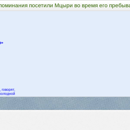
поминания посетили Мцыри во время его пребыв
и»
 говорят,
 холодной