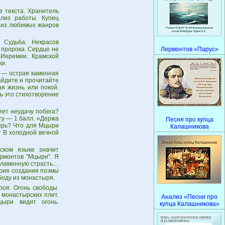
 текста. Хранитель
ализ работы. Купец
н из любимых жанров
 Судьба. Некрасов
 пророка. Сердце не
Лермонтов «Парус»
 Иеремии. Крамской
ки.
а — острая каменная
айдите и прочитайте
ая жизнь или покой.
ь это стихотворение
яет неудачу побега?
ту — 1 балл. «Держа
Песня про купца
тырь? Что для Мцыри
Калашникова
т В холодной вечной
ском языке значит
рмонтов "Мцыри". Я
 пламенную страсть…
ория создания поэмы
боду из монастыря.
оя. Огонь свободы.
 монастырских плит.
Анализ «Песни про
цыри видит огонь.
купца Калашникова»