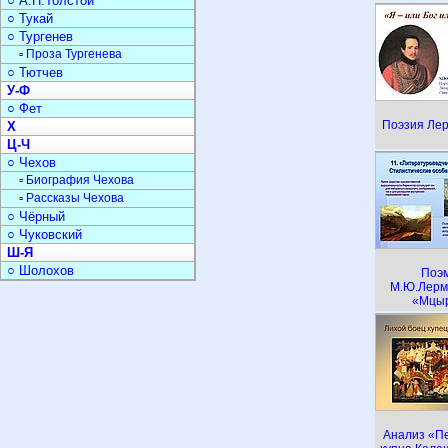
○ А.Н.Толстой
○ Тукай
○ Тургенев
▫ Проза Тургенева
○ Тютчев
У-Ф
○ Фет
Поэзия Ле
Х
Ц-Ч
○ Чехов
▫ Биография Чехова
▫ Рассказы Чехова
○ Чёрный
○ Чуковский
Ш-Я
○ Шолохов
Поэ
М.Ю.Лерм
«Мцы
Анализ «П