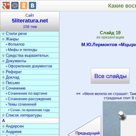
▫ Стихи о природе
Какие вос
▫ Стихи о войне
▫ Загадки
Сайт
Текст
5literatura.net
○ Типы текста
156 тем
○ Анализ текста
Cлайд
19
○ Стили речи
из презентации
○ Жанры
М.Ю.Лермонтов «Мцыр
▫ Фольклор
▫ Мифы и легенды
○ Средства выразительн.
○ Документы
▫ Оформление документов
○ Реферат
○ Доклад
○ Письмо
○ Сочинение
▫ Сочинение по картине
<<
«Меня могила не страшит: Там,
страданье спит В
▫ Сочинение-рассуждение
▫ Темы сочинений
• Сочин. по временам года
○ Список литературы
А
○ Андерсен
○ Андреев