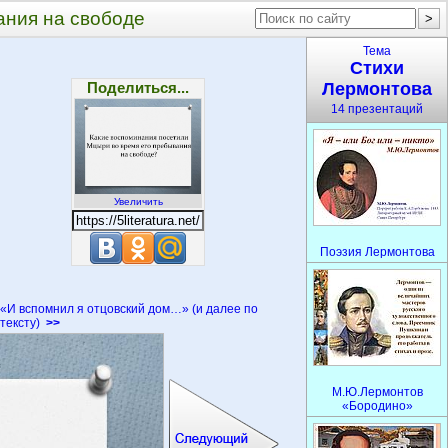
ания на свободе
Тема
Стихи
Поделиться...
Лермонтова
14 презентаций
Увеличить
Поэзия Лермонтова
«И вспомнил я отцовский дом…» (и далее по
тексту)
>>
М.Ю.Лермонтов
«Бородино»