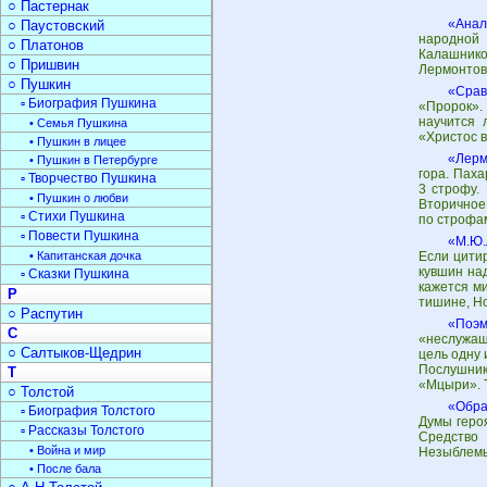
○ Пастернак
«Анал
○ Паустовский
народной 
○ Платонов
Калашнико
○ Пришвин
Лермонтов
○ Пушкин
«Сра
▫ Биография Пушкина
«Пророк».
научится 
• Семья Пушкина
«Христос 
• Пушкин в лицее
«Лерм
• Пушкин в Петербурге
гора. Пах
▫ Творчество Пушкина
3 строфу.
• Пушкин о любви
Вторичное
▫ Стихи Пушкина
по строфа
▫ Повести Пушкина
«М.Ю.
• Капитанская дочка
Если цитир
кувшин на
▫ Сказки Пушкина
кажется ми
Р
тишине, Н
○ Распутин
«Поэ
С
«неслужащ
○ Салтыков-Щедрин
цель одну
Послушник
Т
«Мцыри». Т
○ Толстой
«Обр
▫ Биография Толстого
Думы геро
▫ Рассказы Толстого
Средство
• Война и мир
Незыблемы
• После бала