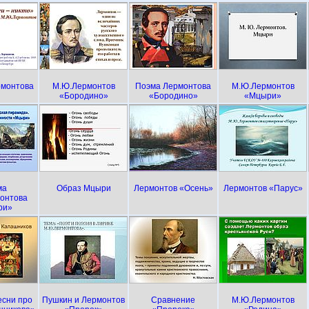
рмонтова
М.Ю.Лермонтов
Поэма Лермонтова
М.Ю.Лермонтов
«Бородино»
«Бородино»
«Мцыри»
ма
Образ Мцыри
Лермонтов «Осень»
Лермонтов «Парус»
онтова
ри»
есни про
Пушкин и Лермонтов
Сравнение
М.Ю.Лермонтов