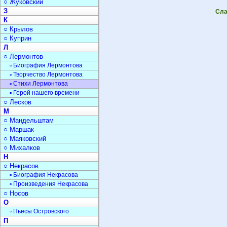
○ Жуковский
З
Сла
К
○ Крылов
○ Куприн
Л
○ Лермонтов
▫ Биография Лермонтова
▫ Творчество Лермонтова
▫ Стихи Лермонтова
▫ Герой нашего времени
○ Лесков
М
○ Мандельштам
○ Маршак
○ Маяковский
○ Михалков
Н
○ Некрасов
▫ Биография Некрасова
▫ Произведения Некрасова
○ Носов
О
▫ Пьесы Островского
П