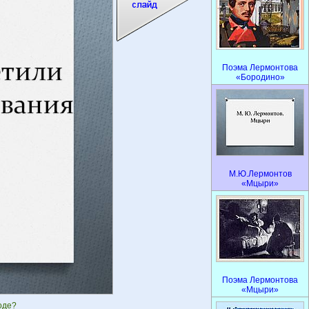
Поэма Лермонтова
«Бородино»
М.Ю.Лермонтов
«Мцыри»
Поэма Лермонтова
«Мцыри»
оде?