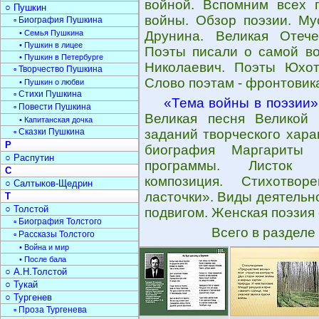
войной. Вспомним всех 
○ Пушкин
войны. Обзор поэзии. Му
▫ Биография Пушкина
• Семья Пушкина
Друнина. Великая Отече
• Пушкин в лицее
Поэты писали о самой во
• Пушкин в Петербурге
Николаевич. Поэты Юхот
▫ Творчество Пушкина
Слово поэтам - фронтовик
• Пушкин о любви
▫ Стихи Пушкина
«Тема войны в поэзии»
▫ Повести Пушкина
Великая песня Великой 
• Капитанская дочка
▫ Сказки Пушкина
заданий творческого хара
Р
биография Маргариты А
○ Распутин
программы. Листок ка
С
композиция. Стихотвор
○ Салтыков-Щедрин
ласточки». Виды деятельн
Т
○ Толстой
подвигом. Женская поэзия 
▫ Биография Толстого
Всего в разделе
▫ Рассказы Толстого
• Война и мир
• После бала
○ А.Н.Толстой
○ Тукай
○ Тургенев
▫ Проза Тургенева