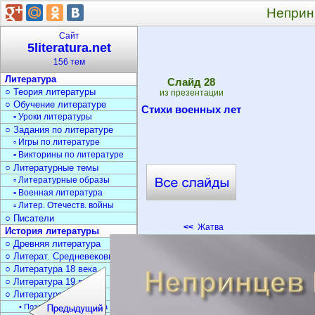
Неприн
Сайт
5literatura.net
156 тем
Литература
Cлайд
28
○ Теория литературы
из презентации
○ Обучение литературе
Стихи военных лет
▫ Уроки литературы
○ Задания по литературе
▫ Игры по литературе
▫ Викторины по литературе
○ Литературные темы
▫ Литературные образы
▫ Военная литература
▫ Литер. Отечеств. войны
○ Писатели
<<
Жатва
История литературы
○ Древняя литература
○ Литерат. Средневековья
○ Литература 18 века
○ Литература 19 века
○ Литература 20 века
• Поэзия Серебрян. века