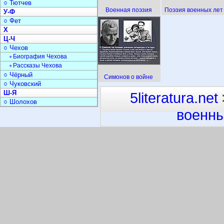
○ Тютчев
Военная поэзия
Поэзия военных лет
У-Ф
○ Фет
Х
Ц-Ч
○ Чехов
▫ Биография Чехова
▫ Рассказы Чехова
○ Чёрный
Симонов о войне
○ Чуковский
Ш-Я
5literatura.net
○ Шолохов
военны