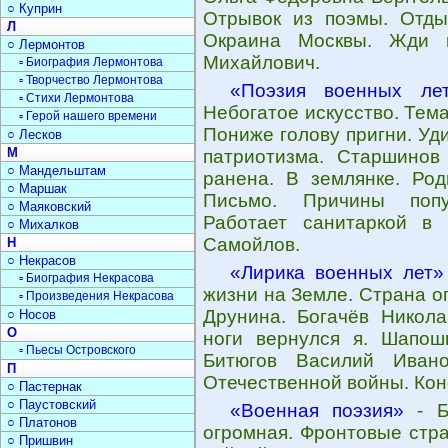
○ Куприн
Отрывок из поэмы. Отды
Л
Окраина Москвы. Жди 
○ Лермонтов
Михайлович.
▫ Биография Лермонтова
▫ Творчество Лермонтова
«Поэзия военных ле
▫ Стихи Лермонтова
Небогатое искусство. Тем
▫ Герой нашего времени
Пониже голову пригни. Уд
○ Лесков
М
патриотизма. Старшинов
○ Мандельштам
ранена. В землянке. Род
○ Маршак
Письмо. Причины попул
○ Маяковский
Работает санитаркой в 
○ Михалков
Самойлов.
Н
○ Некрасов
«Лирика военных лет»
▫ Биография Некрасова
жизни на Земле. Страна о
▫ Произведения Некрасова
Друнина. Богачёв Никола
○ Носов
О
ноги вернулся я. Шапош
▫ Пьесы Островского
Битюгов Василий Ивано
П
Отечественной войны. Кон
○ Пастернак
○ Паустовский
«Военная поэзия»
- Бь
○ Платонов
огромная. Фронтовые стра
○ Пришвин