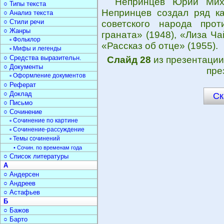
Непринцев Юрий Мих
○ Типы текста
Непринцев создал ряд ка
○ Анализ текста
○ Стили речи
советского народа про
○ Жанры
граната» (1948), «Лиза Ча
▫ Фольклор
«Рассказ об отце» (1955).
▫ Мифы и легенды
○ Средства выразительн.
Слайд 28
из презентаци
○ Документы
пре
▫ Оформление документов
○ Реферат
○ Доклад
Ск
○ Письмо
○ Сочинение
▫ Сочинение по картине
▫ Сочинение-рассуждение
▫ Темы сочинений
• Сочин. по временам года
○ Список литературы
А
○ Андерсен
○ Андреев
○ Астафьев
Б
○ Бажов
○ Барто