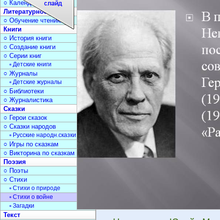
○ Календарь дат
Литературное чтение
○ Обучение чтению
Книги
○ История книги
○ Создание книги
○ Серии книг
▫ Детские книги
○ Журналы
▫ Детские журналы
○ Библиотеки
○ Журналистика
Сказки
○ Герои сказок
○ Сказки народов
▫ Русские народн.сказки
○ Игры по сказкам
○ Викторина по сказкам
Поэзия
○ Поэты
○ Стихи
▫ Стихи о природе
▫ Стихи о войне
▫ Загадки
Текст