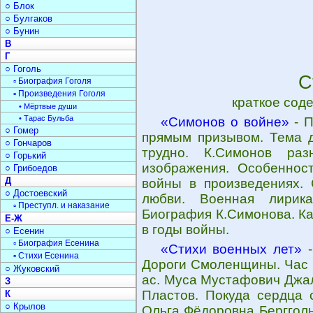
○ Блок
○ Булгаков
○ Бунин
В
Г
○ Гоголь
С
▫ Биография Гоголя
▫ Произведения Гоголя
краткое сод
• Мёртвые души
• Тарас Бульба
«Симонов о войне»
- П
○ Гомер
прямым призывом. Тема д
○ Гончаров
трудно. К.Симонов ра
○ Горький
изображения. Особеннос
○ Грибоедов
Д
войны в произведениях. 
○ Достоевский
любви. Военная лирик
▫ Преступл. и наказание
Биография К.Симонова. Ка
Е-Ж
в годы войны.
○ Есенин
▫ Биография Есенина
«Стихи военных лет»
-
▫ Стихи Есенина
Дороги Смоленщины. Час 
○ Жуковский
ас. Муса Мустафович Джал
З
Пластов. Покуда сердца 
К
○ Крылов
Ольга Фёдоровна Бергголь